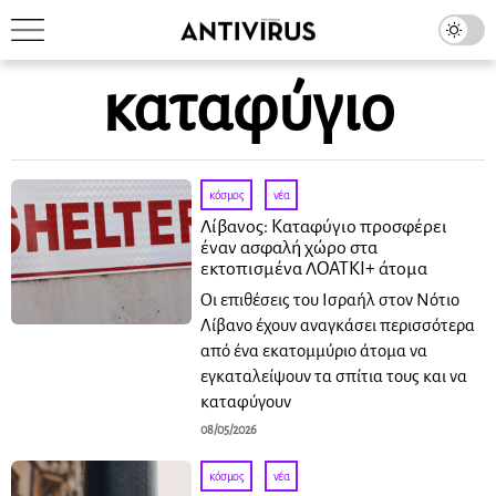
καταφύγιο
κόσμος
·
νέα
Λίβανος: Καταφύγιο προσφέρει
έναν ασφαλή χώρο στα
εκτοπισμένα ΛΟΑΤΚΙ+ άτομα
Οι επιθέσεις του Ισραήλ στον Νότιο
Λίβανο έχουν αναγκάσει περισσότερα
από ένα εκατομμύριο άτομα να
εγκαταλείψουν τα σπίτια τους και να
καταφύγουν
08/05/2026
κόσμος
·
νέα