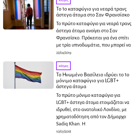
κόσμος
Το 1ο καταφύγιο για νεαρά τρανς
άστεγα άτομα στο Σαν Φρανσίσκο
Το πρώτο καταφύγιο για νεαρά τρανς
άστεγα άτομα ανοίγει στο Σαν
Φρανσίσκο. Πρόκειται για ένα σπίτι
με τρία υπνοδωμάτια, που μπορεί να
22/04/2019
κόσμος
Το Ηνωμένο Βασίλειο ιδρύει το 1ο
μόνιμο καταφύγιο για LGBT+
άστεγα άτομα
Το πρώτο μόνιμο καταφύγιο για
LGBT+ άστεγα άτομα ετοιμάζεται να
ιδρυθεί, στο ανατολικό Λονδίνο, με
χρηματοδότηση από τον Δήμαρχο
Sadiq Khan. Η
10/07/2018