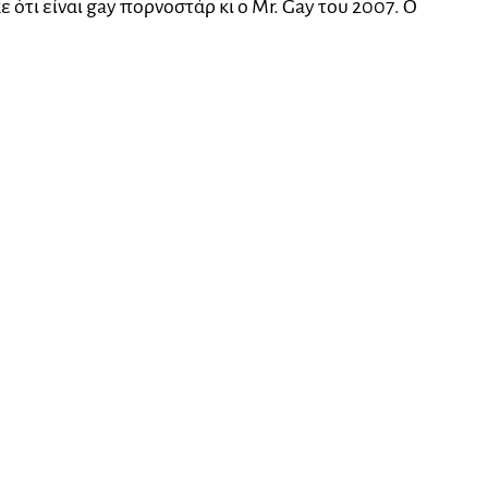
ότι είναι gay πορνοστάρ κι ο Mr. Gay του 2007. Ο