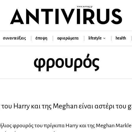
συνεντεύξεις
άποψη
αφιερώματα
lifestyle
health
φρουρός
του Harry και της Meghan είναι αστέρι του g
ήλιος φρουρός του πρίγκιπα Harry και της Meghan Markle