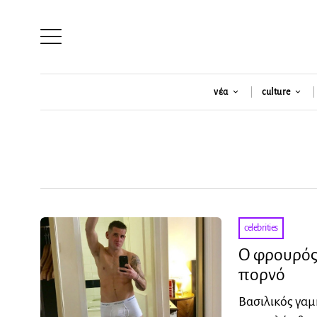
νέα
culture
celebrities
Ο φρουρός 
πορνό
Βασιλικός γαμ