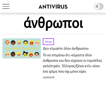
άνθρωποι
άποψη
Δεν είμαστε όλοι άνθρωποι
Το να επιμένω ότι «είμαστε όλοι
άνθρωποι και δεν ισχύουν οι ταμπέλες
γκέι/στρέιτ, Έλληνες/ξένοι κτλ» είναι
ένα ψέμα που όχι μόνο αίρει
19/06/2018