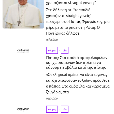
χρειάζονται straight γονείς”
Στη δήλωση ότι “τα παιδιά
χρειάζονται straight γονείς”
προχώρησε ο Πάπας Φραγκίσκος, μία
μέρα μετά το pride στη Ρώμη. Ο
Ποντίφικας δήλωσε
16/06/2015
κόσμος
·
νέα
Πάπας: Στα παιδιά ομοφυλόφιλων
και χωρισμένων δεν πρέπει να
κάνουμε εμβόλιο κατά της πίστης
«Οι κληρικοί πρέπει να είναι ευγενείς
και όχι στυφοί σαν το ξύδι», πρόσθεσε
ο πάπας. Στα ομόφυλα και χωρισμένα
ζευγάρια, στα
04/01/2014
κόσμος
·
νέα