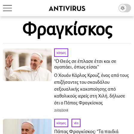
Φραγκίσκος
κόσμος
“Ο Θεός σε έπλασε έτσι και σε
αγαπάει, όπως είσαι”
Ο Χουάν Κάρλος Κρουζ, ένας από τους
επιζήσαντες του σκανδάλου
σεξουαλικής κακοποίησης από
καθολικούς ιερείς στη Χιλή, δήλωσε
ότι ο Πάπας Φραγκίσκος
21/05/2018
κόσμος
·
νέα
Πάπας Φραγκίσκος: “Τα παιδιά