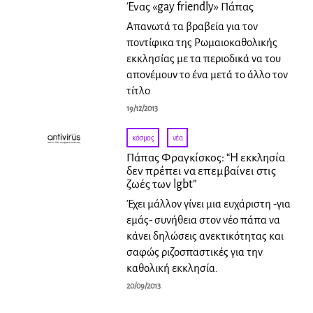
Ένας «gay friendly» Πάπας
Απανωτά τα βραβεία για τον
ποντίφικα της Ρωμαιοκαθολικής
εκκλησίας με τα περιοδικά να του
απονέμουν το ένα μετά το άλλο τον
τίτλο
19/12/2013
κόσμος
·
νέα
Πάπας Φραγκίσκος: “Η εκκλησία
δεν πρέπει να επεμβαίνει στις
ζωές των lgbt”
Έχει μάλλον γίνει μια ευχάριστη -για
εμάς- συνήθεια στον νέο πάπα να
κάνει δηλώσεις ανεκτικότητας και
σαφώς ριζοσπαστικές για την
καθολική εκκλησία.
20/09/2013