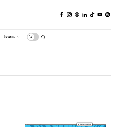
έντυπο