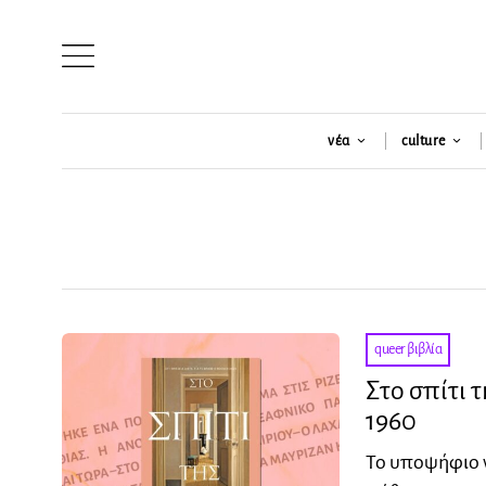
νέα
culture
queer βιβλία
Στο σπίτι 
1960
Το υποψήφιο γ