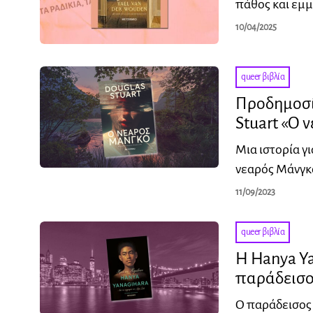
πάθος και εμμ
10/04/2025
queer βιβλία
Προδημοσίε
Stuart «Ο 
Μια ιστορία γι
νεαρός Μάνγκο
11/09/2023
queer βιβλία
Η Hanya Ya
παράδεισο
Ο παράδεισος 