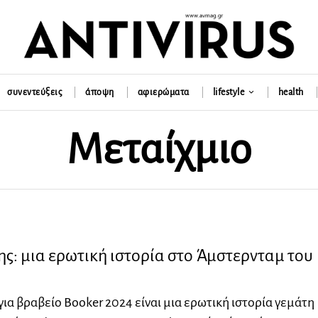
συνεντεύξεις
άποψη
αφιερώματα
lifestyle
health
Μεταίχμιο
της: μια ερωτική ιστορία στο Άμστερνταμ του
ια βραβείο Booker 2024 είναι μια ερωτική ιστορία γεμάτη