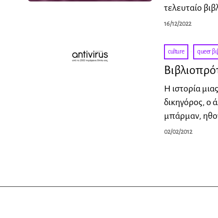
τελευταίο βιβ
16/12/2022
culture
·
queer βι
Βιβλιοπρό
Η ιστορία μια
δικηγόρος, ο 
μπάρμαν, ηθο
02/02/2012