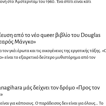
ονή στο Άμστερνταμ του 1960. Ένα σπίτι είναι κάτι
υση από το νέο queer βιβλίο του Douglas
νεαρός Μάνγκο»
α τον γκέι έρωτα και τις οικογένειες της εργατικής τάξης. «
» είναι το εξαιρετικό δεύτερο μυθιστόρημα από τον
nagihara μάς δείχνει τον δρόμο «Προς τον
»
είναι για κάποιους. Ο παράδεισος δεν είναι για όλους… Το