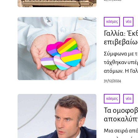
κόσμος
·
νέα
Γαλλία: Έκ
επιβεβαίω
Σύμφωνα με τη
τάχθηκαν υπέρ
ατόμων. Η Γαλ
31/12/2024
κόσμος
·
νέα
Τα ομοφοβι
αποκαλύπτ
Μια σειρά από