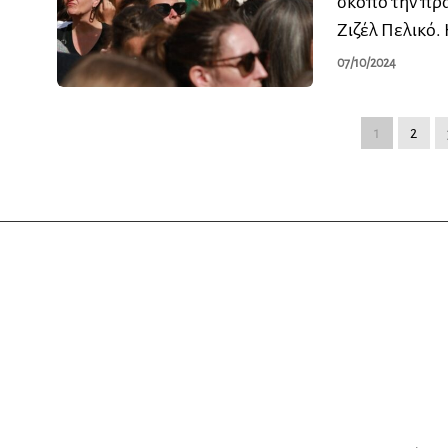
σκοπό την πρα
Ζιζέλ Πελικό.
07/10/2024
1
2