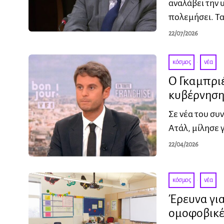
αναλάβει την
πολεμήσει. Τ
22/07/2026
κόσμος
·
νέα
Ο Γκαμπριέ
κυβέρνηση
Σε νέα του συ
Ατάλ, μίλησε 
22/04/2026
κόσμος
·
νέα
Έρευνα για
ομοφοβικέ