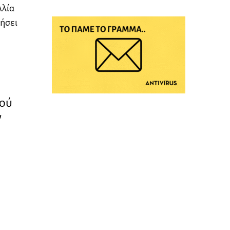
λλία
τήσει
κού
ν