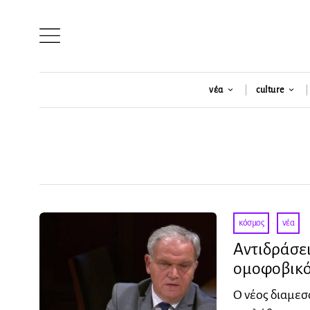
νέα
culture
κόσμος
·
νέα
Αντιδράσει
ομοφοβικό 
Ο νέος διαμεσ