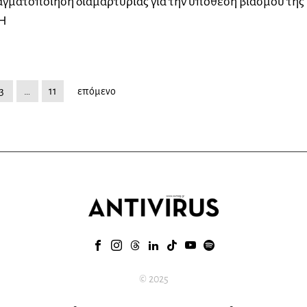
γματοποίηση διαμαρτυρίας για την υπόθεση βιασμού της
 Η
3
…
11
επόμενο
© 2025