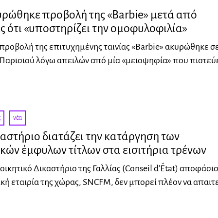
υρώθηκε προβολή της «Barbie» μετά από
ς ότι «υποστηρίζει την ομοφυλοφιλία»
προβολή της επιτυχημένης ταινίας «Barbie» ακυρώθηκε σ
Παρισιού λόγω απειλών από μία «μειοψηφία» που πιστεύε
ς
·
νέα
καστήριο διατάζει την κατάργηση των
κών έμφυλων τίτλων στα εισιτήρια τρένων
οικητικό Δικαστήριο της Γαλλίας (Conseil d’État) αποφάσισ
κή εταιρία της χώρας, SNCFM, δεν μπορεί πλέον να απαιτε