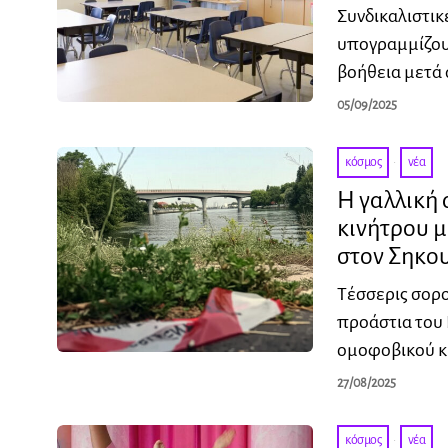
Συνδικαλιστικ
υπογραμμίζουν
βοήθεια μετά
05/09/2025
κόσμος
·
νέα
Η γαλλική 
κινήτρου 
στον Σηκο
Τέσσερις σορο
προάστια του 
ομοφοβικού κ
27/08/2025
κόσμος
·
νέα