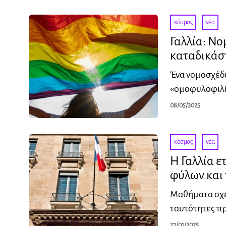
κόσμος
·
νέα
Γαλλία: Ν
καταδικάσ
Ένα νομοσχέδι
«ομοφυλοφιλία
08/05/2025
κόσμος
·
νέα
Η Γαλλία ε
φύλων και 
Μαθήματα σχετ
ταυτότητες πρ
27/01/2025