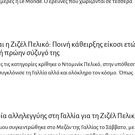
ς μέρες η Le Monde. Ο έρευνες που χωρίζονται σε τέσσερα
ι η Ζιζέλ Πελικό: Ποινή κάθειρξης είκοσι ετ
ή πρώην σύζυγό της
ες τις κατηγορίες κρίθηκε ο Ντομινίκ Πελικό, στην υπόθεσ
υγκλόνισε τη Γαλλία αλλά και ολόκληρο τον κόσμο. Όπως
α αλληλεγγύης στη Γαλλία για τη Ζιζέλ Πελι
ου συγκεντρώθηκε στο Μεζάν της Γαλλίας το Σάββατο, με