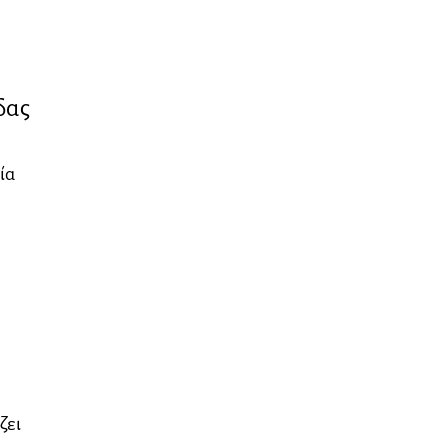
δας
ία
ζει