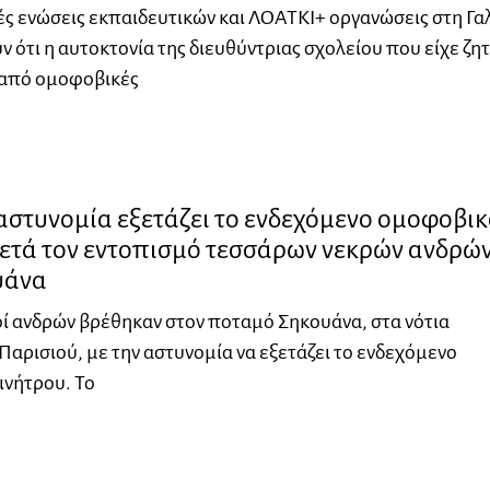
ές ενώσεις εκπαιδευτικών και ΛΟΑΤΚΙ+ οργανώσεις στη Γα
 ότι η αυτοκτονία της διευθύντριας σχολείου που είχε ζη
 από ομοφοβικές
αστυνομία εξετάζει το ενδεχόμενο ομοφοβι
μετά τον εντοπισμό τεσσάρων νεκρών ανδρώ
υάνα
ί ανδρών βρέθηκαν στον ποταμό Σηκουάνα, στα νότια
Παρισιού, με την αστυνομία να εξετάζει το ενδεχόμενο
ινήτρου. Το