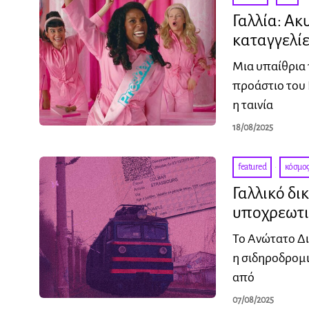
Γαλλία: Ακ
καταγγελίε
Μια υπαίθρια 
προάστιο του 
η ταινία
18/08/2025
featured
·
κόσμο
Γαλλικό δι
υποχρεωτι
Το Ανώτατο Δι
η σιδηροδρομι
από
07/08/2025