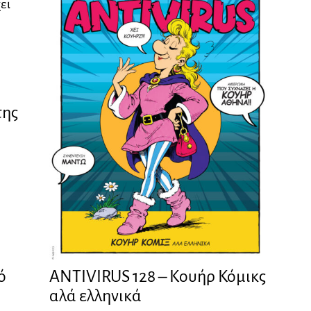
ει
της
ANTIVIRUS 128 – Kουήρ Κόμικς
ό
αλά ελληνικά