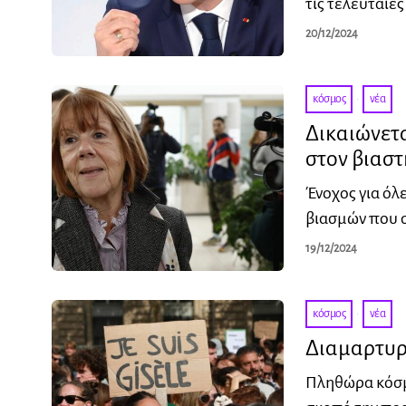
τις τελευταίε
20/12/2024
κόσμος
·
νέα
Δικαιώνετα
στον βιαστ
Ένοχος για όλ
βιασμών που σ
19/12/2024
κόσμος
·
νέα
Διαμαρτυρί
Πληθώρα κόσμ