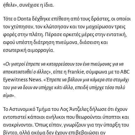
ήθελε
», συνέχισε η ίδια.
Τότε ο Donta δέχθηκε επίθεση από τους δράστες, οι οποίοι
τον χτύπησαν, τον κλώτσησαν και τον μαχαίρωσαν τρεις
φορές στην πλάτη. Πέρασε αρκετές μέρες στην εντατική,
αφού υπέστη διάτρηση πνεύμονα, διάσειση και
εσωτερική αιμορραγία.
«
Οι γιατροί έπρεπε να καταρρεύσουν τον ένα πνεύμονας για να
αποκατασταθεί ο άλλος
», είπε η Frankie, σύμφωνα με το ABC
Eyewitness News. «
Έπρεπε να βάλουν μια κάμερα στο στομάχι
του για να δουν αν υπήρχε κάτι άλλο, επειδή υπήρχε τόσο πολύ
αίμα
».
Το Αστυνομικό Τμήμα του Λος Άντζελες δήλωσε ότι έχουν
εντοπιστεί κάποιοι ανήλικοι που θεωρούνται ύποπτοι και
ανακρίνονται. Όπως είπαν, γνωρίζουν για την ύπαρξη του
βίντεο, αλλά ακόμα δεν έχουν επιβεβαιώσει αν