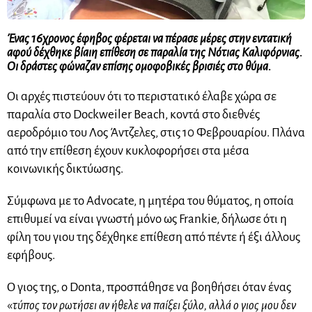
Ένας 16χρονος έφηβος φέρεται να πέρασε μέρες στην εντατική
αφού δέχθηκε βίαιη επίθεση σε παραλία της Νότιας Καλιφόρνιας.
Οι δράστες φώναζαν επίσης ομοφοβικές βρισιές στο θύμα.
Οι αρχές πιστεύουν ότι το περιστατικό έλαβε χώρα σε
παραλία στο Dockweiler Beach, κοντά στο διεθνές
αεροδρόμιο του Λος Άντζελες, στις 10 Φεβρουαρίου. Πλάνα
από την επίθεση έχουν κυκλοφορήσει στα μέσα
κοινωνικής δικτύωσης.
Σύμφωνα με το Advocate, η μητέρα του θύματος, η οποία
επιθυμεί να είναι γνωστή μόνο ως Frankie, δήλωσε ότι η
φίλη του γιου της δέχθηκε επίθεση από πέντε ή έξι άλλους
εφήβους.
Ο γιος της, ο Donta, προσπάθησε να βοηθήσει όταν ένας
«
τύπος τον ρωτήσει αν ήθελε να παίξει ξύλο, αλλά ο γιος μου δεν