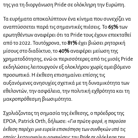
της για τη διοργάνωση Pride σε ολόκληρη την Ευρώπη.
Τα ευρήματα αποκαλύπτουν ένα κίνημα που συνεχίζει να
αναπτύσσεται παρά τις σημαντικές πιέσεις. Το
65%
των
ερωτηθέντων αναφέρει ότι τα Pride τους έχουν επεκταθεί
από το 2022. Ταυτόχρονα, το
81%
έχει βιώσει ρητορική
μίσους στο διαδίκτυο, το
40%
αναφέρει μείωση της
χρηματοδότησης, ενώ οι περισσότερες από τις μισές Pride
εκδηλώσεις λειτουργούν εξ ολοκλήρου χωρίς αμειβόμενο
προσωπικό. Η έκθεση επισημαίνει επίσης τις
αυξανόμενες ανησυχίες σχετικά με τη δυναμικότητα των
εθελοντών, την ασφάλεια, την πολιτική εχθρότητα και τη
μακροπρόθεσμη βιωσιμότητα.
Σχολιάζοντας τη σημασία της έκθεσης, ο πρόεδρος της
EPOA, Patrick Orth, δήλωσε: «
Για πρώτη φορά, η παρούσα
έκθεση παρέχει μια ευρεία επισκόπηση των συνθηκών υπό τις
οποίες λειτουργούν οι οργανώσεις του Pride σε ολόκληρη την