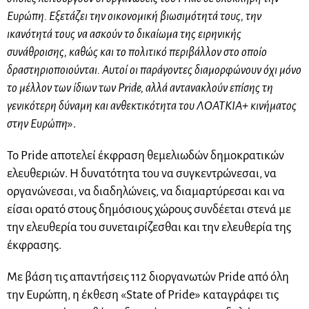
Ευρώπη. Εξετάζει την οικονομική βιωσιμότητά τους, την
ικανότητά τους να ασκούν το δικαίωμα της ειρηνικής
συνάθροισης, καθώς και το πολιτικό περιβάλλον στο οποίο
δραστηριοποιούνται. Αυτοί οι παράγοντες διαμορφώνουν όχι μόνο
το μέλλον των ίδιων των Pride, αλλά αντανακλούν επίσης τη
γενικότερη δύναμη και ανθεκτικότητα του ΛΟΑΤΚΙΑ+ κινήματος
στην Ευρώπη
».
Το Pride αποτελεί έκφραση θεμελιωδών δημοκρατικών
ελευθεριών. Η δυνατότητα του να συγκεντρώνεσαι, να
οργανώνεσαι, να διαδηλώνεις, να διαμαρτύρεσαι και να
είσαι ορατό στους δημόσιους χώρους συνδέεται στενά με
την ελευθερία του συνεταιρίζεσθαι και την ελευθερία της
έκφρασης.
Με βάση τις απαντήσεις 112 διοργανωτών Pride από όλη
την Ευρώπη, η έκθεση «State of Pride» καταγράφει τις