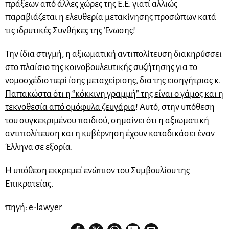
πράξεων από άλλες χώρες της Ε.Ε. γιατί αλλιώς
παραβιάζεται η ελευθερία μετακίνησης προσώπων κατά
τις ιδρυτικές Συνθήκες της Ένωσης!
Την ίδια στιγμή, η αξιωματική αντιπολίτευση διακηρύσσει
στο πλαίσιο της κοινοβουλευτικής συζήτησης για το
νομοσχέδιο περί ίσης μεταχείρισης,
δια της εισηγήτριας κ.
Παπακώστα ότι η “κόκκινη γραμμή” της είναι ο γάμος και η
τεκνοθεσία από ομόφυλα ζευγάρια
! Αυτό, στην υπόθεση
του συγκεκριμένου παιδιού, σημαίνει ότι η αξιωματική
αντιπολίτευση και η κυβέρνηση έχουν καταδικάσει έναν
Έλληνα σε εξορία.
Η υπόθεση εκκρεμεί ενώπιον του Συμβουλίου της
Επικρατείας.
πηγή:
e-lawyer