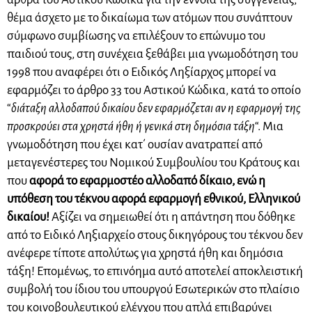
θέμα άσχετο με το δικαίωμα των ατόμων που συνάπτουν
σύμφωνο συμβίωσης να επιλέξουν το επώνυμο του
παιδιού τους, στη συνέχεια ξεθάβει μια γνωμοδότηση του
1998 που αναφέρει ότι ο Ειδικός Ληξίαρχος μπορεί να
εφαρμόζει το άρθρο 33 του Αστικού Κώδικα, κατά το οποίο
“
διάταξη αλλοδαπού δικαίου δεν εφαρμόζεται αν η εφαρμογή της
προσκρούει στα χρηστά ήθη ή γενικά στη δημόσια τάξη
“. Μια
γνωμοδότηση που έχει κατ΄ ουσίαν ανατραπεί από
μεταγενέστερες του Νομικού Συμβουλίου του Κράτους και
που
αφορά το εφαρμοστέο αλλοδαπό δίκαιο, ενώ η
υπόθεση του τέκνου αφορά εφαρμογή εθνικού, Ελληνικού
δικαίου!
Αξίζει να σημειωθεί ότι η απάντηση που δόθηκε
από το Ειδικό Ληξιαρχείο στους δικηγόρους του τέκνου δεν
ανέφερε τίποτε απολύτως για χρηστά ήθη και δημόσια
τάξη! Επομένως, το επινόημα αυτό αποτελεί αποκλειστική
συμβολή του ίδιου του υπουργού Εσωτερικών στο πλαίσιο
του κοινοβουλευτικού ελέγχου που απλά επιβαρύνει