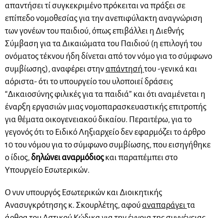
απαντήσει τί συγκεκριμένο πρόκειται να πράξει σε
επίπεδο νομοθεσίας για την ανεπιφύλακτη αναγνώριση
των γονέων του παιδιού, όπως επιβάλλει η Διεθνής
Σύμβαση για τα Δικαιώματα του Παιδιού (η επιλογή του
ονόματος τέκνου ήδη δίνεται από τον νόμο για το σύμφωνο
συμβίωσης), αναφέρει στην
απάντησή
του -γενικά και
αόριστα- ότι το υπουργείο του υλοποιεί δράσεις
“Δικαιοσύνης φιλικές για τα παιδιά” και ότι αναμένεται η
έναρξη εργασιών μιας νομοπαρασκευαστικής επιτροπής
για θέματα οικογενειακού δικαίου. Περαιτέρω, για το
γεγονός ότι το Ειδικό Ληξιαρχείο δεν εφαρμόζει το άρθρο
10 του νόμου για το σύμφωνο συμβίωσης, που εισηγήθηκε
ο ίδιος,
δηλώνει αναρμόδιος
και παραπέμπει στο
Υπουργείο Εσωτερικών.
Ο νυν υπουργός Εσωτερικών και Διοικητικής
Ανασυγκρότησης κ. Σκουρλέτης, αφού
αναπαράγει
τα
άρθρα του Αστικού Κώδικα για την έννοια της συγγένειας,