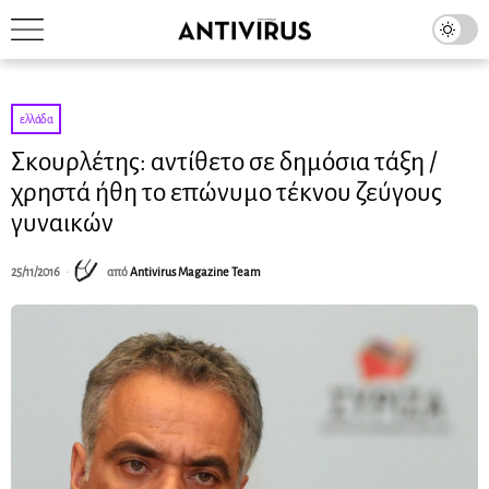
ελλάδα
Σκουρλέτης: αντίθετο σε δημόσια τάξη /
χρηστά ήθη το επώνυμο τέκνου ζεύγους
γυναικών
25/11/2016
από
Antivirus Magazine Team