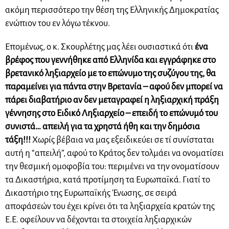
ακόμη περισσότερο την θέση της Ελληνικής Δημοκρατίας
ενώπιον του εν λόγω τέκνου.
Επομένως, ο κ. Σκουρλέτης μας λέει ουσιαστικά ότι
ένα
βρέφος που γεννήθηκε από Ελληνίδα και εγγράφηκε στο
βρετανικό ληξιαρχείο με το επώνυμο της συζύγου της, θα
παραμείνει για πάντα στην Βρετανία – αφού δεν μπορεί να
πάρει διαβατήριο αν δεν μεταγραφεί η ληξιαρχική πράξη
γέννησης στο Ειδικό Ληξιαρχείο – επειδή το επώνυμό του
συνιστά… απειλή για τα χρηστά ήθη και την δημόσια
τάξη!!!
Χωρίς βέβαια να μας εξειδικεύει σε τί συνίσταται
αυτή η “απειλή”, αφού το Κράτος δεν τολμάει να ονοματίσει
την θεσμική ομοφοβία του: περιμένει να την ονοματίσουν
τα Δικαστήρια, κατά προτίμηση τα Ευρωπαϊκά. Γιατί το
Δικαστήριο της Ευρωπαϊκής Ένωσης, σε σειρά
αποφάσεών του έχει κρίνει ότι τα ληξιαρχεία κρατών της
Ε.Ε. οφείλουν να δέχονται τα στοιχεία ληξιαρχικών