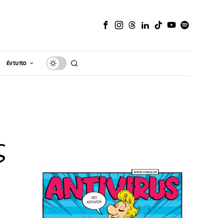
έντυπο
ς