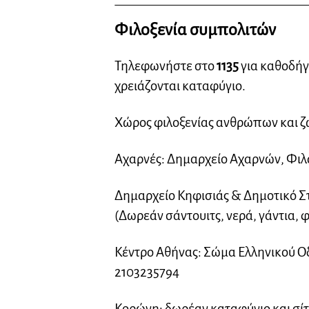
Φιλοξενία συμπολιτών
Τηλεφωνήστε στο
1135
για καθοδήγ
χρειάζονται καταφύγιο.
Χώρος φιλοξενίας ανθρώπων και ζ
Αχαρνές: Δημαρχείο Αχαρνών, Φιλ
Δημαρχείο Κηφισιάς & Δημοτικό Στ
(Δωρεάν σάντουιτς, νερά, γάντια, 
Κέντρο Αθήνας: Σώμα Ελληνικού Ο
2103235794
Κορώνη: δωρέαν καταφύγιο και σίτ