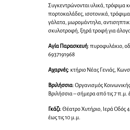
Συγκεντρώνονται υλικά, τρόφιμα κ
πορτοκαλάδες, ισοτονικά, τρόφιμα 
γάλατα, μωρομάντηλα, αντισηπτικά
σκυλοτροφή, ξηρά τροφή για άλογα 
Αγία Παρασκευή
: πυροφυλάκιο, οδ
6937191968
Αχαρνές
: κτήριο Νέας Γενιάς, Κων
Βριλήσσια
: Οργανισμός Κοινωνική
Βριλήσσια – σήμερα από τις 7 π.μ. έ
Γκάζι
: Θέατρο Χυτήριο, Ιερά Οδός 4
έως τις 10 μ.μ.