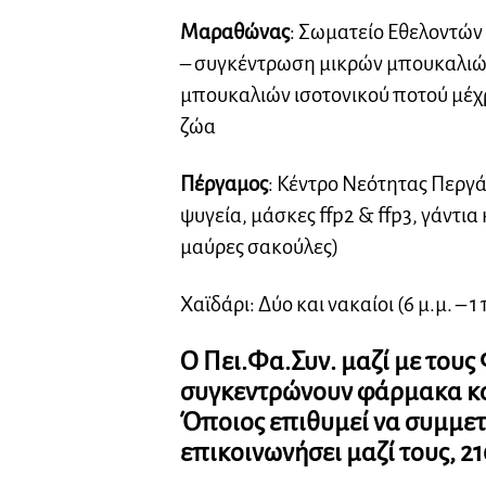
Μαραθώνας
: Σωματείο Εθελοντώ
– συγκέντρωση μικρών μπουκαλιών
μπουκαλιών ισοτονικού ποτού μέχρ
ζώα
Πέργαμος
: Κέντρο Νεότητας Περγά
ψυγεία, μάσκες ffp2 & ffp3, γάντι
μαύρες σακούλες)
Χαϊδάρι: Δύο και νακαίοι (6 μ.μ. – 1
Ο
Πει.Φα.Συν.
μαζί με τους
συγκεντρώνουν φάρμακα και
Όποιος επιθυμεί να συμμετ
επικοινωνήσει μαζί τους, 21