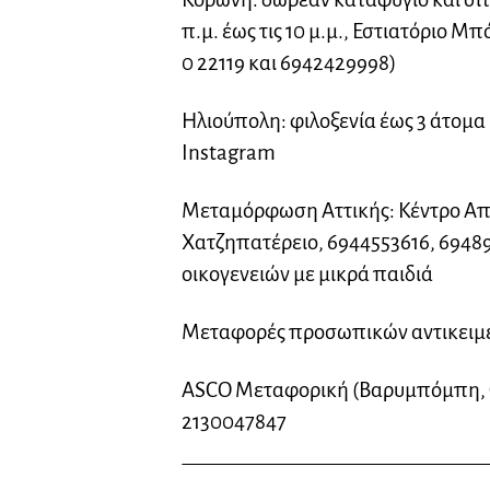
π.μ. έως τις 10 μ.μ., Εστιατόριο Μ
0 22119 και 6942429998)
Ηλιούπολη: φιλοξενία έως 3 άτομα
Instagram
Μεταμόρφωση Αττικής: Κέντρο Απ
Χατζηπατέρειο, 6944553616, 69489
οικογενειών με μικρά παιδιά
Μεταφορές προσωπικών αντικειμ
ASCO Μεταφορική (Βαρυμπόμπη, Θ
2130047847