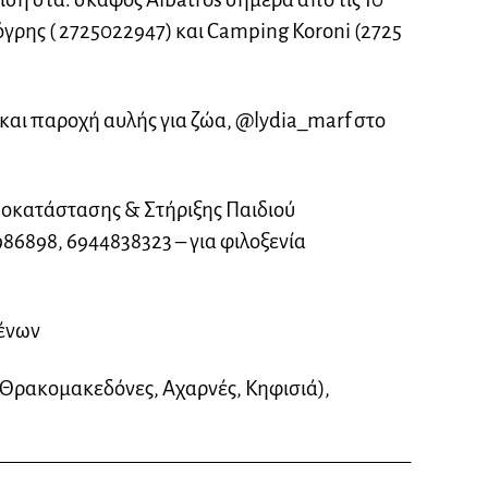
πόγρης ( 2725022947) και Camping Koroni (2725
 και παροχή αυλής για ζώα, @lydia_marf στο
οκατάστασης & Στήριξης Παιδιού
86898, 6944838323 – για φιλοξενία
ένων
ρακομακεδόνες, Αχαρνές, Κηφισιά),