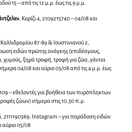
ύ 15 – από τις 12 μ.μ. έως τις 9 μ.μ.
άντζελε»
, Κορίζι 4, 2109215740 – 04/08 και
, Καλλιδρομίου 87-89 & Ιουστινιανού 2,
τρωση ειδών πρώτης ανάγκης (επιδέσμους,
ά, χυμούς, ξηρά τροφή, τροφή για ζώα, γάντια
ήμερα 04/08 και αύριο 05/08 από τις 4 μ.μ. έως
109 – εθελοντές για βοήθεια των πυρόπληκτων
τροφές ζώων) σήμερα στις 10.30 π.μ.
6, 2111190369, Instagram – για παράδοση ειδών
 αύριο 05/08