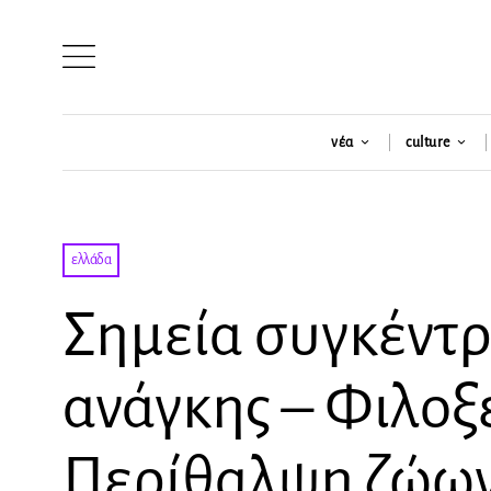
νέα
culture
ελλάδα
Σημεία συγκέντ
ανάγκης – Φιλοξ
Περίθαλψη ζώω