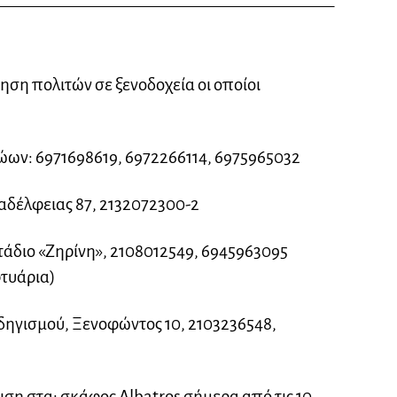
ηση πολιτών σε ξενοδοχεία οι οποίοι
ώων: 6971698619, 6972266114, 6975965032
αδέλφειας 87, 2132072300-2
άδιο «Ζηρίνη», 2108012549, 6945963095
φτυάρια)
δηγισμού, Ξενοφώντος 10, 2103236548,
ιση στα: σκάφος Albatros σήμερα από τις 10