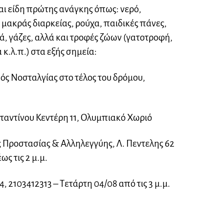
αι είδη πρώτης ανάγκης όπως: νερό,
μακράς διαρκείας, ρούχα, παιδικές πάνες,
, γάζες, αλλά και τροφές ζώων (γατοτροφή,
κ.λ.π.) στα εξής σημεία:
ός Νοσταλγίας στο τέλος του δρόμου,
σταντίνου Κεντέρη 11, Ολυμπιακό Χωριό
ς Προστασίας & Αλληλεγγύης, Λ. Πεντελης 62
ως τις 2 μ.μ.
4, 2103412313 – Τετάρτη 04/08 από τις 3 μ.μ.