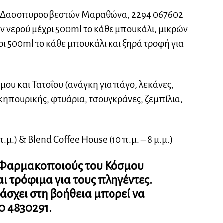
ν Δασοπυροσβεστών Μαραθώνα, 2294 067602
 νερού μέχρι 500ml το κάθε μπουκάλι, μικρών
ι 500ml το κάθε μπουκάλι και ξηρά τροφή για
μου και Τατοΐου (ανάγκη για πάγο, λεκάνες,
α κηπουρικής, φτυάρια, τσουγκράνες, ζεμπίλια,
 π.μ.) & Blend Coffee House (10 π.μ. – 8 μ.μ.)
Φαρμακοποιούς του Κόσμου
 τρόφιμα για τους πληγέντες.
άσχει στη βοήθεια μπορεί να
0 4830291.