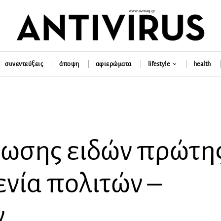
συνεντεύξεις
άποψη
αφιερώματα
lifestyle
health
ρωσης ειδών πρώτη
ενία πολιτών –
ν