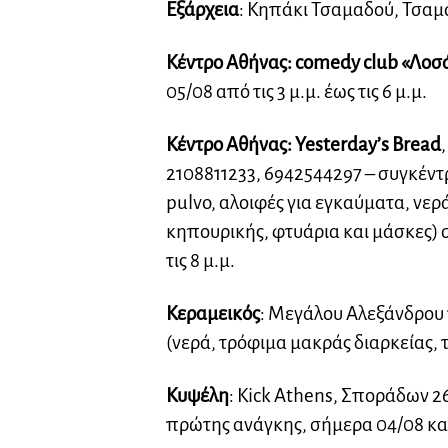
Εξάρχεια
: Κηπάκι Τσαμαδού, Τσαμαδο
Κέντρο Αθήνας: comedy club «Λοσ
05/08 από τις 3 μ.μ. έως τις 6 μ.μ.
Κέντρο Αθήνας: Yesterday’s Bread
2108811233, 6942544297 – συγκέν
pulvo, αλοιφές για εγκαύματα, νερ
κηπουρικής, φτυάρια και μάσκες) σ
τις 8 μ.μ.
Κεραμεικός
: Μεγάλου Αλεξάνδρου 
(νερά, τρόφιμα μακράς διαρκείας, 
Κυψέλη
: Kick Athens, Σποράδων 2
πρώτης ανάγκης, σήμερα 04/08 και