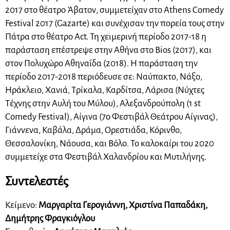
2017 στο θέατρο Άβατον, συμμετείχαν στο Athens Comedy
Festival 2017 (Gazarte) και συνέχισαν την πορεία τους στην
Πάτρα στο θέατρο Act. Τη χειμερινή περίοδο 2017-18 η
παράσταση επέστρεψε στην Αθήνα στο Bios (2017), και
στον Πολυχώρο Αθηναΐδα (2018). Η παράσταση την
περίοδο 2017-2018 περιόδευσε σε: Ναύπακτο, Νάξο,
Ηράκλειο, Χανιά, Τρίκαλα, Καρδίτσα, Λάρισα (Νύχτες
Τέχνης στην Αυλή του Μύλου), Αλεξανδρούπολη (1 st
Comedy Festival), Αίγινα (7o Φεστιβάλ Θεάτρου Αίγινας),
Γιάννενα, Καβάλα, Δράμα, Ορεστιάδα, Κόρινθο,
Θεσσαλονίκη, Νάουσα, και Βόλο. Το καλοκαίρι του 2020
συμμετείχε στα Φεστιβάλ Χαλανδρίου και Μυτιλήνης.
Συντελεστές
Κείμενο:
Μαργαρίτα Γερογιάννη, Χριστίνα Παπαδάκη,
Δημήτρης Φραγκιόγλου