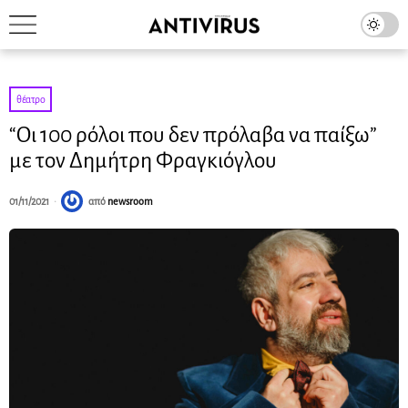
θέατρο
“Οι 100 ρόλοι που δεν πρόλαβα να παίξω”
με τον Δημήτρη Φραγκιόγλου
01/11/2021
από
newsroom