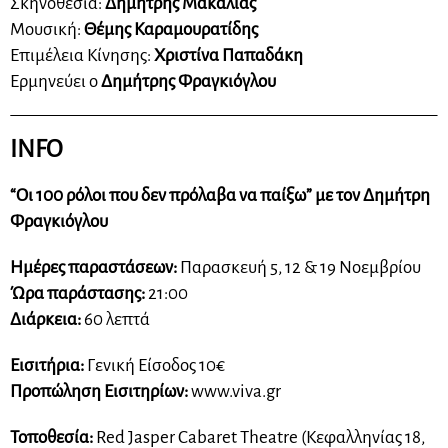
Σκηνοθεσία:
Δημήτρης Μακαλιάς
Μουσική:
Θέμης Καραμουρατίδης
Επιμέλεια Κίνησης:
Χριστίνα Παπαδάκη
Ερμηνεύει ο
Δημήτρης Φραγκιόγλου
INFO
“Οι 100 ρόλοι που δεν πρόλαβα να παίξω” με τον Δημήτρη
Φραγκιόγλου
Ημέρες παραστάσεων:
Παρασκευή 5, 12 & 19 Νοεμβρίου
Ώρα παράστασης:
21:00
Διάρκεια:
60 λεπτά
Εισιτήρια:
Γενική Είσοδος 10€
Προπώληση Εισιτηρίων:
www.viva.gr
Τοποθεσία:
Red Jasper Cabaret Theatre (Κεφαλληνίας 18,