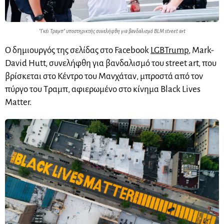
"Γκέι Τραμπ" υποστηρικτής συνελήφθη για βανδαλισμό BLM street art
Ο δημιουργός της σελίδας στο Facebook
LGBTrump
, Mark-
David Hutt, συνελήφθη για βανδαλισμό του street art, που
βρίσκεται στο Κέντρο του Μανχάταν, μπροστά από τον
πύργο του Τραμπ, αφιερωμένο στο κίνημα Black Lives
Matter.