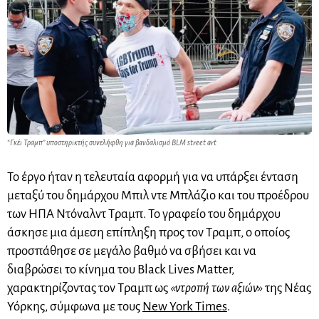
“Γκέι Τραμπ” υποστηρικτής συνελήφθη για βανδαλισμό BLM street art
Το έργο ήταν η τελευταία αφορμή για να υπάρξει ένταση
μεταξύ του δημάρχου Μπιλ ντε Μπλάζιο και του προέδρου
των ΗΠΑ Ντόναλντ Τραμπ. Το γραφείο του δημάρχου
άσκησε μια άμεση επίπληξη προς τον Τραμπ, ο οποίος
προσπάθησε σε μεγάλο βαθμό να σβήσει και να
διαβρώσει το κίνημα του Black Lives Matter,
χαρακτηρίζοντας τον Τραμπ ως
«ντροπή των αξιών»
της Νέας
Υόρκης, σύμφωνα με τους
New York Times
.