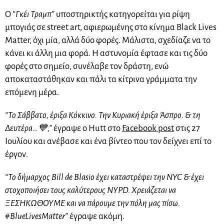
Ο
“Γκέι Τραμπ”
υποστηρικτής κατηγορείται για ρίψη
μπογιάς σε street art, αφιερωμένης στο κίνημα Black Lives
Matter, όχι μία, αλλά δύο φορές. Μάλιστα, σχεδίαζε να το
κάνει κι άλλη μια φορά. Η αστυνομία έφτασε και τις δύο
φορές στο σημείο, συνέλαβε τον δράστη, ενώ
αποκαταστάθηκαν και πάλι τα κίτρινα γράμματα την
επόμενη μέρα.
“Το Σάββατο, έριξα Κόκκινο. Την Κυριακή έριξα Άσπρο. & τη
Δευτέρα…💙
,”
έγραψε ο Hutt στο
Facebook post
στις 27
Ιουλίου και ανέβασε και ένα βίντεο που τον δείχνει επί το
έργον.
“Το δήμαρχος Bill de Blasio έχει καταστρέψει την NYC & έχει
στοχοποιήσει τους καλύτερους NYPD. Χρειάζεται να
ΞΕΣΗΚΩΘΟΥΜΕ και να πάρουμε την πόλη μας πίσω.
#BlueLivesMatter”
έγραψε ακόμη.