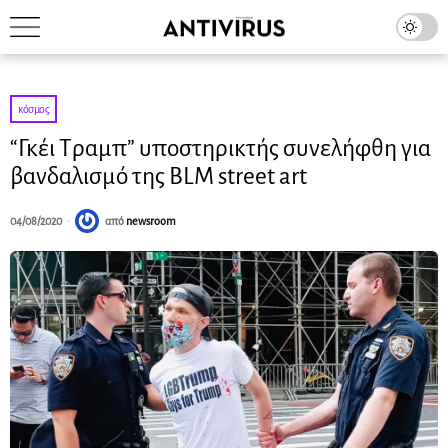
κόσμος
“Γκέι Τραμπ” υποστηρικτής συνελήφθη για
βανδαλισμό της BLM street art
04/08/2020
από
newsroom