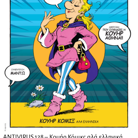
ANTIVIRUS 128 – Kουήρ Κόμικς αλά ελληνικά