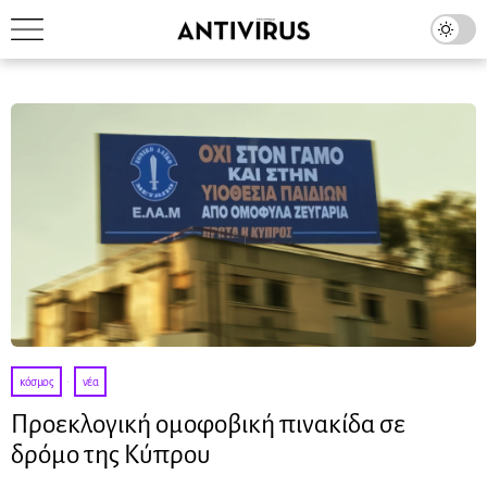
κόσμος
·
νέα
Προεκλογική ομοφοβική πινακίδα σε
δρόμο της Κύπρου