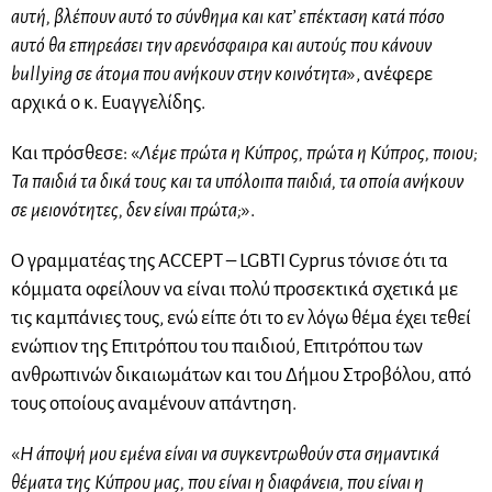
αυτή, βλέπουν αυτό το σύνθημα και κατ’ επέκταση κατά πόσο
αυτό θα επηρεάσει την αρενόσφαιρα και αυτούς που κάνουν
bullying σε άτομα που ανήκουν στην κοινότητα
», ανέφερε
αρχικά ο κ. Ευαγγελίδης.
Και πρόσθεσε: «
Λέμε πρώτα η Κύπρος, πρώτα η Κύπρος, ποιου;
Τα παιδιά τα δικά τους και τα υπόλοιπα παιδιά, τα οποία ανήκουν
σε μειονότητες, δεν είναι πρώτα;
».
Ο γραμματέας της ACCEPT – LGBTI Cyprus τόνισε ότι τα
κόμματα οφείλουν να είναι πολύ προσεκτικά σχετικά με
τις καμπάνιες τους, ενώ είπε ότι το εν λόγω θέμα έχει τεθεί
ενώπιον της Επιτρόπου του παιδιού, Επιτρόπου των
ανθρωπινών δικαιωμάτων και του Δήμου Στροβόλου, από
τους οποίους αναμένουν απάντηση.
«
Η άποψή μου εμένα είναι να συγκεντρωθούν στα σημαντικά
θέματα της Κύπρου μας, που είναι η διαφάνεια, που είναι η