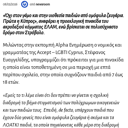
08/05/2026
από
newsroom
«Όχι στον γάμο και στην υιοθεσία παιδιών από ομόφυλα ζευγάρια.
Πρώτα η Κύπρος», αναφέρει η προεκλογική πινακίδα του
ακροδεξιού κόμματος ΕΛΑΜ, ενώ βρίσκεται σε πολυσύχναστο
δρόμο στον Στρόβολο.
Μιλώντας στην εκπομπή Alpha Ενημέρωση ο νομικός και
γραμματέας της Accept – LGBTI Cyprus, Στέφανος
Ευαγγελίδης, υπογραμμίζει ότι πρόκειται για μια πινακίδα
η οποία είναι τοποθετημένη σε μια περιοχή με επτά
περίπου σχολεία, στην οποία συχνάζουν παιδιά από 7 έως
18 ετών.
«
Εμείς το τι λέμε είναι ότι δεν πρέπει να γίνεται η σχολική
διαδρομή το βήμα στιγματισμού των πολύχρωμων οικογενειών
και των παιδιών τους. Επειδή, de facto, υπάρχουν παιδιά που
έχουν δύο γονείς που είναι ομόφυλα ζευγάρια ή ακόμα και τα
ΛΟΑΤΚΙ παιδιά, τα οποία πηγαίνοντας κάθε μέρα στη διαδρομή