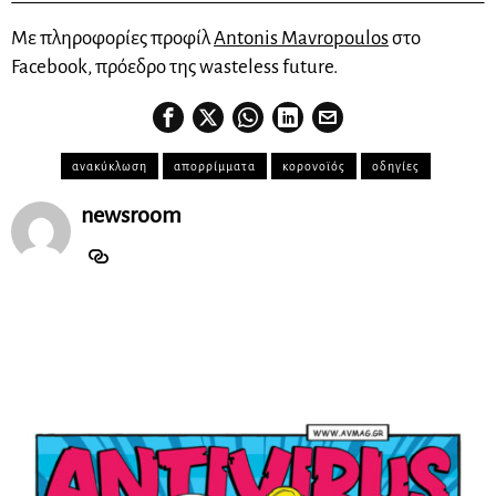
Με πληροφορίες προφίλ
Antonis Mavropoulos
στο
Facebook, πρόεδρο της wasteless future.
ανακύκλωση
απορρίμματα
κορονοϊός
οδηγίες
newsroom