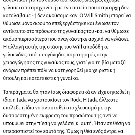
γελάσει από αμηχανία ή με ένα αστείο που στην αρχή δεν
καταλάβαμε -ή δεν ακούσαμε καν. Ο Will Smith μπορεί να
θύμωσε μόνο αφού το επεξεργάστηκε και ένιωσε τον
αντίκτυπο στο πρόσωπο της γυναίκας του -και να θύμωσε
ακόμα περισσότερο που αναγκάστηκε αρχικά να γελάσει.
Η αλλαγή αυτής της στάσης του Will αποδόθηκε
γελοιωδώς από μισογύνηδες παρατηρητές στην
χειραγώγησης της γυναίκας τους, γιατί για τη βία μεταξύ
ανδρών πρέπει πάλι να κατηγορηθεί μια χειριστική,
ύπουλη και καταπιεστική γυναίκα.
Τα πράγματα θα ήταν ίσως διαφορετικά αν είχε σηκωθεί η
ίδια η Jada να χαστουκίσει τον Rock. Η Jada άλλωστε
επέλεξε η ίδια να αντισταθεί στο χλευασμό με την
δυσαρεστημένη έκφραση του προσώπου της αντί να
υποκύψει στην πίεση να γελάσει κι αυτή. Ήταν σε θέση να
υπερασπιστεί τον εαυτό της. Όμως η θέα ενός άντρα να