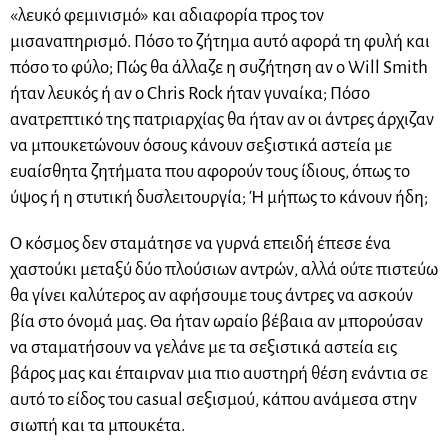
«λευκό φεμινισμό» και αδιαφορία προς τον
μισαναπηρισμό. Πόσο το ζήτημα αυτό αφορά τη φυλή και
πόσο το φύλο; Πώς θα άλλαζε η συζήτηση αν ο Will Smith
ήταν λευκός ή αν ο Chris Rock ήταν γυναίκα; Πόσο
ανατρεπτικό της πατριαρχίας θα ήταν αν οι άντρες άρχιζαν
να μπουκετώνουν όσους κάνουν σεξιστικά αστεία με
ευαίσθητα ζητήματα που αφορούν τους ίδιους, όπως το
ύψος ή η στυτική δυσλειτουργία; Ή μήπως το κάνουν ήδη;
Ο κόσμος δεν σταμάτησε να γυρνά επειδή έπεσε ένα
χαστούκι μεταξύ δύο πλούσιων αντρών, αλλά ούτε πιστεύω
θα γίνει καλύτερος αν αφήσουμε τους άντρες να ασκούν
βία στο όνομά μας. Θα ήταν ωραίο βέβαια αν μπορούσαν
να σταματήσουν να γελάνε με τα σεξιστικά αστεία εις
βάρος μας και έπαιρναν μια πιο αυστηρή θέση ενάντια σε
αυτό το είδος του casual σεξισμού, κάπου ανάμεσα στην
σιωπή και τα μπουκέτα.