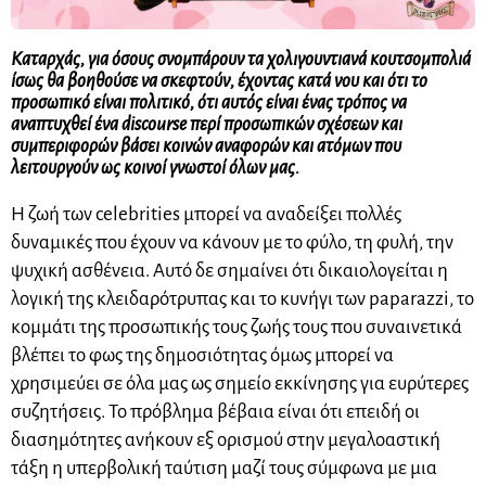
Καταρχάς, για όσους σνομπάρουν τα χολιγουντιανά κουτσομπολιά
ίσως θα βοηθούσε να σκεφτούν, έχοντας κατά νου και ότι το
προσωπικό είναι πολιτικό, ότι αυτός είναι ένας τρόπος να
αναπτυχθεί ένα discourse περί προσωπικών σχέσεων και
συμπεριφορών βάσει κοινών αναφορών και ατόμων που
λειτουργούν ως κοινοί γνωστοί όλων μας.
Η ζωή των celebrities μπορεί να αναδείξει πολλές
δυναμικές που έχουν να κάνουν με το φύλο, τη φυλή, την
ψυχική ασθένεια. Αυτό δε σημαίνει ότι δικαιολογείται η
λογική της κλειδαρότρυπας και το κυνήγι των paparazzi, το
κομμάτι της προσωπικής τους ζωής τους που συναινετικά
βλέπει το φως της δημοσιότητας όμως μπορεί να
χρησιμεύει σε όλα μας ως σημείο εκκίνησης για ευρύτερες
συζητήσεις. Το πρόβλημα βέβαια είναι ότι επειδή οι
διασημότητες ανήκουν εξ ορισμού στην μεγαλοαστική
τάξη η υπερβολική ταύτιση μαζί τους σύμφωνα με μια