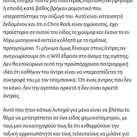
αυτός υπήρξε πάντα μια ιδιαιτέρως συμπαθητική φιγούρα
ή επειδή κατά βάθος βρήκαν ρομαντικό που
υπερασπίστηκε την σύζυγό του. Αυτό είναι κατανοητό
δεδομένου και ότι ο Chris Rock είναι αχώνευτος, έχει
προϊστορία σε αυτού του είδος το χιούμορ και έκανε το εν
λόγω μισογυνικό αστείο κολλητά με το αμέσως
προηγούμενο. Τι μήνυμα όμως δίνουμε στους άντρες αν
αναγνωρίσουμε ότι ο Will έδρασε στο όνομα της αγάπης;
Δεν θα επικύρωνε αυτό την προϋπάρχουσα πατριαρχική
ιδέα ότι καθήκον του άντρα είναι να υπερασπίζεται τη
σύντροφό του με τον τσαμπουκά; Ότι ένας άντρας που δεν
το κάνει, δεν την αγαπάει αρκετά ή δεν είναι αρκετά
άντρας;
Αυτό που ήταν κάπως λυπηρό για μένα είναι να βλέπω το
θέμα να μετατρέπεται σε ένα είδος φεμινιστόμετρου, με
τους μεν να κατηγορούν τους δε ότι ενθαρρύνουν την
τοξική αρρενωπότητα και τους τελευταίους να μιλάνε για