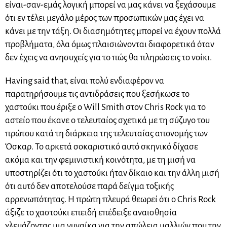
είναι-σαν-εμάς λογική μπορεί να μας κάνει να ξεχάσουμε
ότι εν τέλει μεγάλο μέρος των προσωπικών μας έχει να
κάνει με την τάξη. Οι διασημότητες μπορεί να έχουν πολλά
προβλήματα, όλα όμως πλαισιώνονται διαφορετικά όταν
δεν έχεις να ανησυχείς για το πώς θα πληρώσεις το νοίκι.
Having said that, είναι πολύ ενδιαφέρον να
παρατηρήσουμε τις αντιδράσεις που ξεσήκωσε το
χαστούκι που έριξε ο Will Smith στον Chris Rock για το
αστείο που έκανε ο τελευταίος σχετικά με τη σύζυγο του
πρώτου κατά τη διάρκεια της τελευταίας απονομής των
Όσκαρ. Το αρκετά σοκαριστικό αυτό σκηνικό δίχασε
ακόμα και την φεμινιστική κοινότητα, με τη μισή να
υποστηρίζει ότι το χαστούκι ήταν δίκαιο και την άλλη μισή
ότι αυτό δεν αποτελούσε παρά δείγμα τοξικής
αρρενωπότητας. Η πρώτη πλευρά θεωρεί ότι ο Chris Rock
άξιζε το χαστούκι επειδή επέδειξε αναισθησία
χλευάζοντας μια γυναίκα για την απώλεια μαλλιών που την