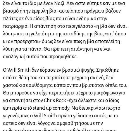
δεν είναι το ίδιο με έναν Ναζί. Δεν αστειεύτηκε καν με ένα
βιασμό ή την έμφυλη βία -αστεία που πράγματι βάζουν
πλάτες σε ένα είδος βίας που είναι ενδημικό στην
πατριαρχία. Η απάντηση στο περιγέλαστο «η βία δεν είναι
λύση» και τη γελοιότητα της καταδίκης της βίας «απ΄ όπου
κι αν προέρχεται» όμως δεν είναι πως η βία αποτελεί τη
λύση για τα πάντα. Θα πρέπει η απάντηση να είναι
αναλογική αυτού που προηγήθηκε.
Ο Will Smith δεν έδρασε εν βρασμώ ψυχής. Σηκώθηκε
από τη θέση του και περπάτησε μέχρι τη σκηνή, δεν
χαστούκισε αυθόρμητα κάποιον που βρισκόταν δίπλα του.
Θα μπορούσε να είχε περπατήσει μέχρι το μικρόφωνο για
να απαντήσει στον Chris Rock -έχει άλλωστε και ο ίδιος
εμπειρία από stand up comedy. Να διευκρινίσω πως το
γεγονός πως ο Will Smith πρώτα γέλασε κι αυτός με το
αστείο δεν είναι λόγος να αμφισβητήσουμε την
αυθεντικότητα του θυμού του, καθώς όλες μας έχουμε