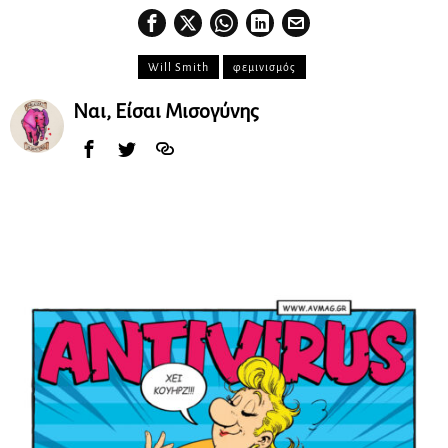
Will Smith
φεμινισμός
Ναι, Είσαι Μισογύνης