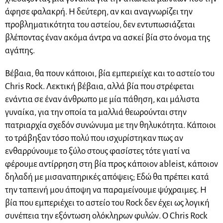
άφησε φαλακρή. Η δεύτερη, αν και αναγνωρίζει την
προβληματικότητα του αστείου, δεν εντυπωσιάζεται
βλέποντας έναν ακόμα άντρα να ασκεί βία στο όνομα της
αγάπης.
Βέβαια, θα πουν κάποιοι, βία εμπεριείχε και το αστείο του
Chris Rock. Λεκτική βέβαια, αλλά βία που στρέφεται
ενάντια σε έναν άνθρωπο με μία πάθηση, και μάλιστα
γυναίκα, για την οποία τα μαλλιά θεωρούνται στην
πατριαρχία σχεδόν συνώνυμα με την θηλυκότητα. Κάποιοι
το τράβηξαν τόσο πολύ που ισχυρίστηκαν πως αν
ενθαρρύνουμε το ξύλο στους φασίστες τότε γιατί να
φέρουμε αντίρρηση στη βία προς κάποιον ableist, κάποιον
δηλαδή με μισαναπηρικές απόψεις; Εδώ θα πρέπει κατά
την ταπεινή μου άποψη να παραμείνουμε ψύχραιμες. Η
βία που εμπεριέχει το αστείο του Rock δεν έχει ως λογική
συνέπεια την εξόντωση ολόκληρων φυλών. Ο Chris Rock