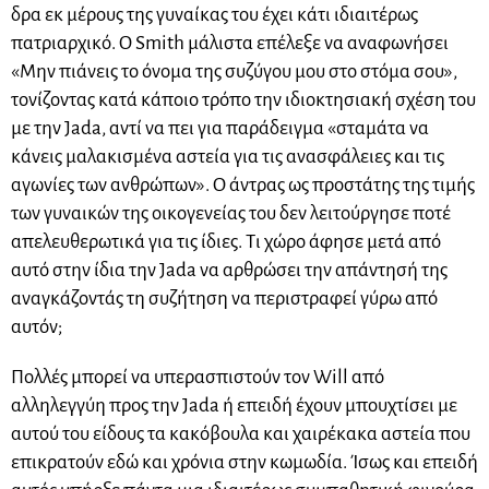
δρα εκ μέρους της γυναίκας του έχει κάτι ιδιαιτέρως
πατριαρχικό. Ο Smith μάλιστα επέλεξε να αναφωνήσει
«Μην πιάνεις το όνομα της συζύγου μου στο στόμα σου»,
τονίζοντας κατά κάποιο τρόπο την ιδιοκτησιακή σχέση του
με την Jada, αντί να πει για παράδειγμα «σταμάτα να
κάνεις μαλακισμένα αστεία για τις ανασφάλειες και τις
αγωνίες των ανθρώπων». Ο άντρας ως προστάτης της τιμής
των γυναικών της οικογενείας του δεν λειτούργησε ποτέ
απελευθερωτικά για τις ίδιες. Τι χώρο άφησε μετά από
αυτό στην ίδια την Jada να αρθρώσει την απάντησή της
αναγκάζοντάς τη συζήτηση να περιστραφεί γύρω από
αυτόν;
Πολλές μπορεί να υπερασπιστούν τον Will από
αλληλεγγύη προς την Jada ή επειδή έχουν μπουχτίσει με
αυτού του είδους τα κακόβουλα και χαιρέκακα αστεία που
επικρατούν εδώ και χρόνια στην κωμωδία. Ίσως και επειδή