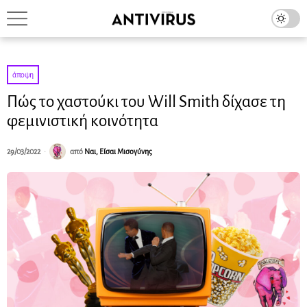
άποψη
Πώς το χαστούκι του Will Smith δίχασε τη
φεμινιστική κοινότητα
29/03/2022
από
Ναι, Είσαι Μισογύνης