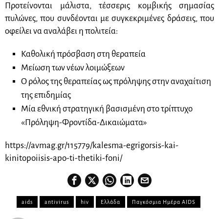
Προτείνονται μάλιστα, τέσσερις κομβικής σημασίας
πυλώνες, που συνδέονται με συγκεκριμένες δράσεις, που
οφείλει να αναλάβει η πολιτεία:
Καθολική πρόσβαση στη θεραπεία
Μείωση των νέων λοιμώξεων
Ο ρόλος της θεραπείας ως πρόληψης στην αναχαίτιση
της επιδημίας
Μία εθνική στρατηγική βασισμένη στο τρίπτυχο
«Πρόληψη-Φροντίδα-Δικαιώματα»
https://avmag.gr/115779/kalesma-egrigorsis-kai-
kinitopoiisis-apo-ti-thetiki-foni/
aids
antivirus
hiv
Ελλάδα
Παγκόσμια Ημέρα AIDS