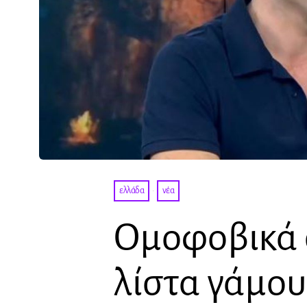
ελλάδα
·
νέα
Ομοφοβικά 
λίστα γάμου