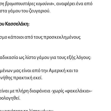
αση βρομοπουστάρες κομούνια
», αναφέρει ένα από
στα γάμου του ζευγαριού.
νου Κασσελάκη:
κόσμο κάποιοι από τους προσκεκλημένους
αδικασία ως λίστα γάμου για τους εξής λόγους:
ένων μας είναι από την Αμερική και το
νήθης πρακτική εκεί.
είναι με πλήρη διαφάνεια -χωρίς «φακελάκια»-
ρολογηθεί.