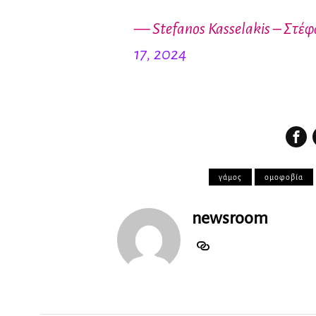
— Stefanos Kasselakis – Στέ
17, 2024
γάμος
ομοφοβία
newsroom