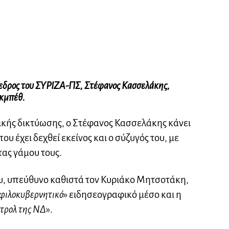
όεδρος του ΣΥΡΙΖΑ-ΠΣ, Στέφανος Κασσελάκης,
ακμπέθ.
ικής δικτύωσης, ο Στέφανος Κασσελάκης κάνει
ου έχει δεχθεί εκείνος και ο σύζυγός του, με
ας γάμου τους.
, υπεύθυνο καθιστά τον Κυριάκο Μητσοτάκη,
φιλοκυβερνητικό
» ειδησεογραφικό μέσο και η
τρολ της ΝΔ
».