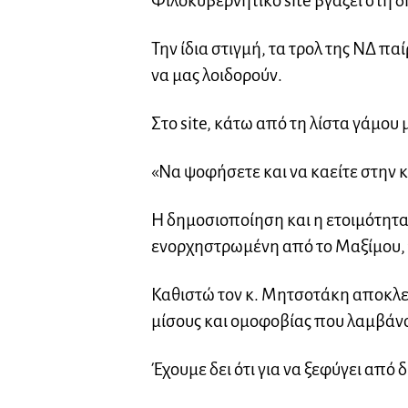
Φιλοκυβερνητικό site βγάζει στη δ
Την ίδια στιγμή, τα τρολ της ΝΔ πα
να μας λοιδορούν.
Στο site, κάτω από τη λίστα γάμου 
«Να ψοφήσετε και να καείτε στην
Η δημοσιοποίηση και η ετοιμότητα
ενορχηστρωμένη από το Μαξίμου, 
Καθιστώ τον κ. Μητσοτάκη αποκλει
μίσους και ομοφοβίας που λαμβάν
Έχουμε δει ότι για να ξεφύγει από δ