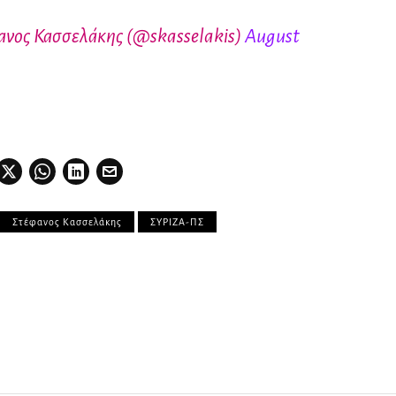
φανος Κασσελάκης (@skasselakis)
August
Στέφανος Κασσελάκης
ΣΥΡΙΖΑ-ΠΣ