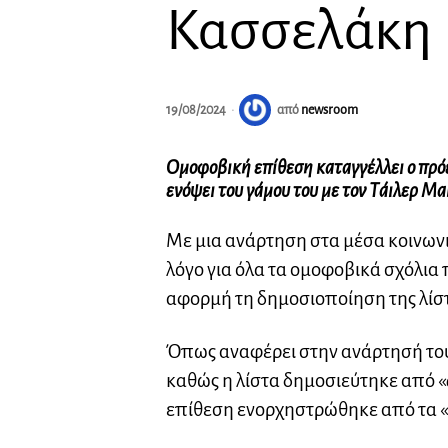
Κασσελάκη
19/08/2024
από
newsroom
Ομοφοβική επίθεση καταγγέλλει ο πρ
ενόψει του γάμου του με τον Τάιλερ Μ
Με μια ανάρτηση στα μέσα κοινων
λόγο για όλα τα ομοφοβικά σχόλια π
αφορμή τη δημοσιοποίηση της λίστ
Όπως αναφέρει στην ανάρτησή του
καθώς η λίστα δημοσιεύτηκε από «
επίθεση ενορχηστρώθηκε από τα «