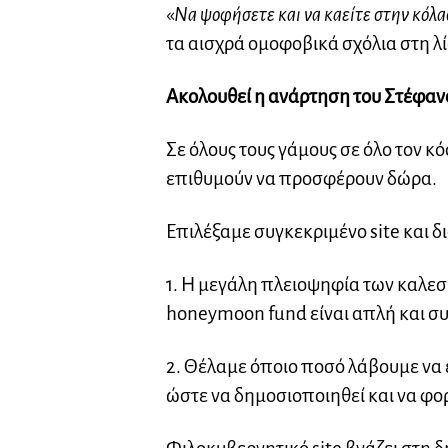
«
Να ψοφήσετε και να καείτε στην κόλ
τα αισχρά ομοφοβικά σχόλια στη λί
Ακολουθεί η ανάρτηση του Στέφα
Σε όλους τους γάμους σε όλο τον 
επιθυμούν να προσφέρουν δώρα.
Επιλέξαμε συγκεκριμένο site και δι
1. Η μεγάλη πλειοψηφία των καλεσμ
honeymoon fund είναι απλή και συ
2. Θέλαμε όποιο ποσό λάβουμε να 
ώστε να δημοσιοποιηθεί και να φο