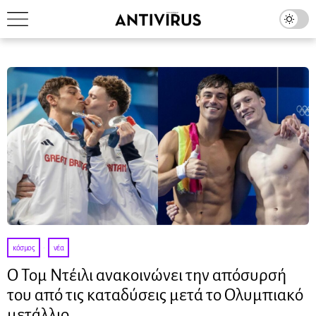
κόσμος
·
νέα
Ο Τομ Ντέιλι ανακοινώνει την απόσυρσή
του από τις καταδύσεις μετά το Ολυμπιακό
μετάλλιο