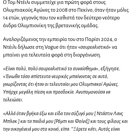
Ο Τομ Ντέιλι συμμετείχε για πρώτη φορά στους
Ολυμπιακούς Αγώνες το 2008 στο Πεκίνο, όταν ήταν μόλις
14 ετών, γεγονός που τον καθιστά τον δεύτερο νεότερο
άνδρα Ολυμπιονίκη της βρετανικής ομάδας.
Αναλογιζόμενος την εμπειρία του στο Παρίσι 2024, ο
Ντέιλι δήλωσε στη Vogue ότι ήταν «
σουρεαλιστικό
» να
μπαίνει για τελευταία φορά στη διοργάνωση.
«
Είναι πολύ, πολύ σουρεαλιστικό το συναίσθημα
», εξήγησε.
«
Ένιωθα τόσο απίστευτα νευρικός μπαίνοντας σε αυτό,
γνωρίζοντας ότι ήταν οι τελευταίοι μου Ολυμπιακοί Αγώνες.
Υπήρχε μεγάλη πίεση και προσδοκία. Ανυπομονούσα να
τελειώσει
.
«
Αλλά όταν βγήκα έξω και είδα τον σύζυγό μου [ Ντάστιν Λανς
Μπλακ ] και τα παιδιά μου [Ρόμπι και Φοίνιξ] και τους φίλους και
την οικογένειά μου στο κοινό, είπα: “Ξέρετε κάτι; Αυτός είναι