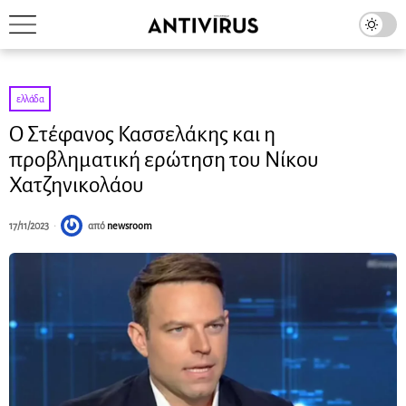
ελλάδα
Ο Στέφανος Κασσελάκης και η
προβληματική ερώτηση του Νίκου
Χατζηνικολάου
17/11/2023
από
newsroom