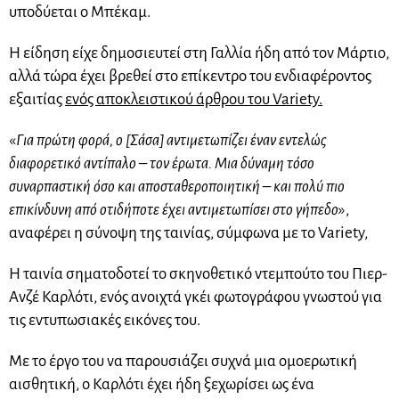
υποδύεται ο Μπέκαμ.
Η είδηση είχε δημοσιευτεί στη Γαλλία ήδη από τον Μάρτιο,
αλλά τώρα έχει βρεθεί στο επίκεντρο του ενδιαφέροντος
εξαιτίας
ενός αποκλειστικού άρθρου του Variety.
«
Για πρώτη φορά, ο [Σάσα] αντιμετωπίζει έναν εντελώς
διαφορετικό αντίπαλο – τον έρωτα. Μια δύναμη τόσο
συναρπαστική όσο και αποσταθεροποιητική – και πολύ πιο
επικίνδυνη από οτιδήποτε έχει αντιμετωπίσει στο γήπεδο
»,
αναφέρει η σύνοψη της ταινίας, σύμφωνα με το Variety,
Η ταινία σηματοδοτεί το σκηνοθετικό ντεμπούτο του Πιερ-
Ανζέ Καρλότι, ενός ανοιχτά γκέι φωτογράφου γνωστού για
τις εντυπωσιακές εικόνες του.
Με το έργο του να παρουσιάζει συχνά μια ομοερωτική
αισθητική, ο Καρλότι έχει ήδη ξεχωρίσει ως ένα