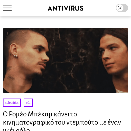
celebrities
·
νέα
Ο Ρομέο Μπέκαμ κάνει το
κινηματογραφικό του ντεμπούτο με έναν
γκέι ρόλο