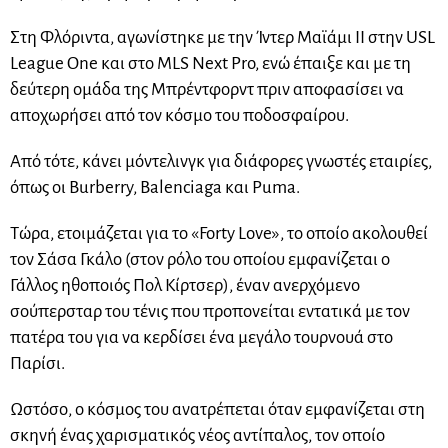
Στη Φλόριντα, αγωνίστηκε με την Ίντερ Μαϊάμι II στην USL
League One και στο MLS Next Pro, ενώ έπαιξε και με τη
δεύτερη ομάδα της Μπρέντφορντ πριν αποφασίσει να
αποχωρήσει από τον κόσμο του ποδοσφαίρου.
Από τότε, κάνει μόντελινγκ για διάφορες γνωστές εταιρίες,
όπως οι Burberry, Balenciaga και Puma.
Τώρα, ετοιμάζεται για το «Forty Love», το οποίο ακολουθεί
τον Σάσα Γκάλο (στον ρόλο του οποίου εμφανίζεται ο
Γάλλος ηθοποιός Πολ Κίρτσερ), έναν ανερχόμενο
σούπερσταρ του τένις που προπονείται εντατικά με τον
πατέρα του για να κερδίσει ένα μεγάλο τουρνουά στο
Παρίσι.
Ωστόσο, ο κόσμος του ανατρέπεται όταν εμφανίζεται στη
σκηνή ένας χαρισματικός νέος αντίπαλος, τον οποίο