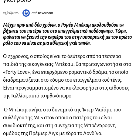
24/06/2026
από
newsroom
Μέχρι πριν από δύο χρόνια, ο Ρομέο Μπέκαμ ακολουθούσε τα
βήματα του πατέρα του στο επαγγελματικό ποδόσφαιρο. Τώρα,
φαίνεται να ξεκινά την καριέρα του στην υποκριτική με τον πρώτο
ρόλο του να είναι σε μια αθλητική γκέι ταινία.
Ο 23χρονος, ο οποίος είναι το δεύτερο από τα τέσσερα
παιδιά της οικογένειας Μπέκαμ, θα πρωταγωνιστήσει στο
«Forty Love», ένα επερχόμενο ρομαντικό δράμα, το οποίο
διαδραματίζεται στο κόσμο του επαγγελματικού τένις.
Είναι προγραμματισμένο να κυκλοφορήσει στις αίθουσες
της Γαλλίας αυτό το φθινόπωρο.
Ο Μπέκαμ ανήκε στο δυναμικό της Ίντερ Μαϊάμι, του
συλλόγου της MLS στον οποίο ο πατέρας του είναι
συνιδιοκτήτης, και στη συνέχεια της Μπρέντφορντ,
ομάδας της Πρέμιερ Λιγκ με έδρα το Λονδίνο.