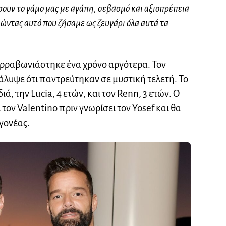
ουν το γάμο μας με αγάπη, σεβασμό και αξιοπρέπεια
ιμώντας αυτό που ζήσαμε ως ζευγάρι όλα αυτά τα
 αρραβωνιάστηκε ένα χρόνο αργότερα. Τον
άλυψε ότι παντρεύτηκαν σε μυστική τελετή. Το
ά, την Lucia, 4 ετών, και τον Renn, 3 ετών. Ο
τον Valentino πριν γνωρίσει τον Yosef και θα
γονέας.