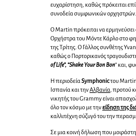
ευχαρίστηση, καθώς πρόκειται επίσ
συνοδεία συμφωνικών ορχηστρών
Ο Martin πρόκειται να ερμηνεύσει ό
Ορχήστρα του Μόντε Κάρλο στο φημ
της Τρίτης. Ο Γάλλος συνθέτης Yva
καθώς ο Πορτορικανός τραγουδιστ
of Life”, “Shake Your Bon Bon
” και, φ
Η περιοδεία
Symphonic
του Martin
Ισπανία και την
Αλβανία
, προτού 
νικητής του Grammy είναι απασχο
όλο τον κόσμο με την
είδηση της δι
καλλιτέχνη σύζυγό του την περασ
Σε μια κοινή δήλωση που μοιράστη