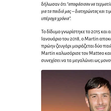
δήλωσαν ότι
“αποφάσισαν να τερματίσ
για τα παιδιά μας – διατηρώντας και τ
υπέροχα χρόνια”.
Το δίδυμο γνωρίστηκε το 2015 και
Ιανουάριο του 2018, ο Martin αποκ
πρώην ζευγάρι μοιράζεται δύο παιδι
Martin καλωσόρισε τον Matteo και 
συνεχίσει να τα μεγαλώνει ως μονο