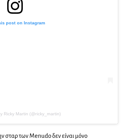
his post on Instagram
y Ricky Martin (@ricky_martin)
ν σταρ των Menudo δεν είναι μόνο