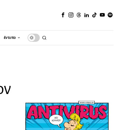
έντυπο
ον