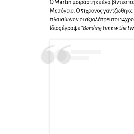
Ο Martin μοιράστηκε ένα βίντεο πο
Μεσόγειο. Ο 51χρονος γαντζώθηκε 
πλαισίωναν οι αξιολάτρευτοι 14χρον
ίδιος έγραψε
“Bonding time w the twi