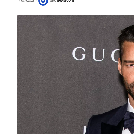
14/07/2023
από
newsroom