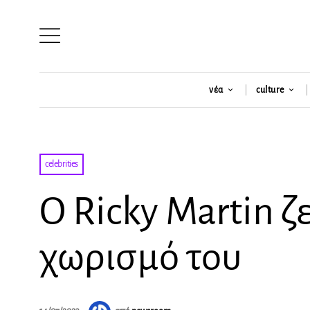
νέα
culture
celebrities
Ο Ricky Martin ζ
χωρισμό του