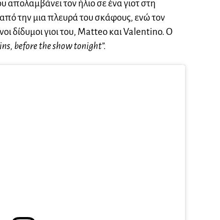
υ απολαμβάνει τον ήλιο σε ένα γιοτ στη
από την μια πλευρά του σκάφους, ενώ τον
οι δίδυμοι γιοι του, Matteo και Valentino. Ο
ns, before the show tonight”.