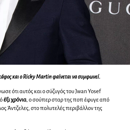
σκάφος και ο Ricky Martin φαίνεται να συμφωνεί.
ωσε ότι αυτός και ο σύζυγός του Jwan Yosef
πό
έξι χρόνια
, ο σούπερ σταρ της ποπ έφυγε από
Λος Άντζελες, στο πολυτελές περιβάλλον της