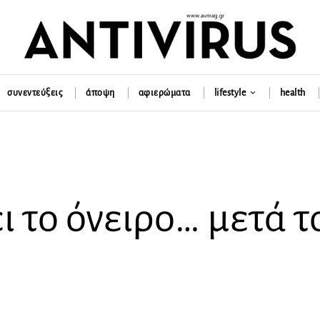
συνεντεύξεις
άποψη
αφιερώματα
lifestyle
health
ει το όνειρο… μετά τ