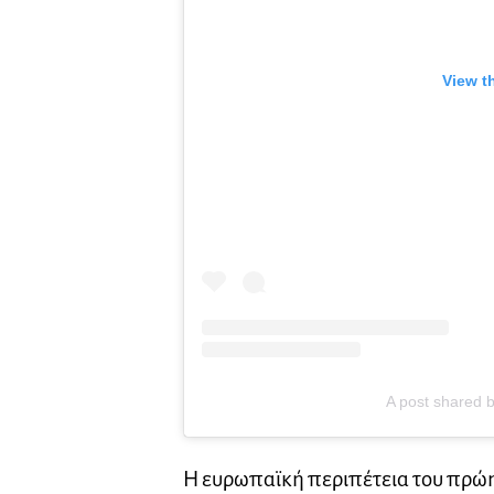
View t
A post shared b
Η ευρωπαϊκή περιπέτεια του πρώη