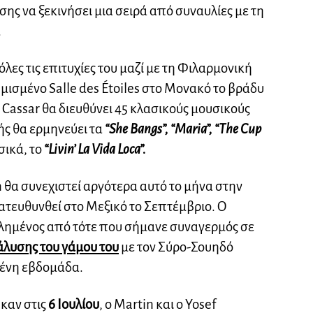
ης να ξεκινήσει μια σειρά από συναυλίες με τη
.
λες τις επιτυχίες του μαζί με τη Φιλαρμονική
ισμένο Salle des Étoiles στο Μονακό το βράδυ
n Cassar θα διευθύνει 45 κλασικούς μουσικούς
ής θα ερμηνεύει τα
“She Bangs”, “Maria”, “The Cup
υσικά, το
“Livin’ La Vida Loca”.
 θα συνεχιστεί αργότερα αυτό το μήνα στην
κατευθυνθεί στο Μεξικό το Σεπτέμβριο. Ο
λημένος από τότε που σήμανε συναγερμός σε
άλυσης του γάμου του
με τον Σύρο-Σουηδό
μένη εβδομάδα.
καν στις
6 Ιουλίου
, ο Martin και ο Yosef