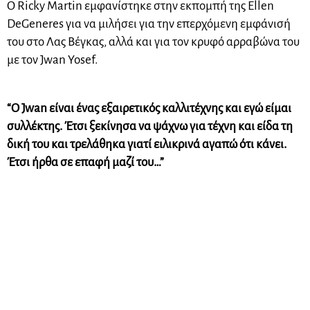
Ο Ricky Martin εμφανίστηκε στην εκπομπή της Ellen
DeGeneres για να μιλήσει για την επερχόμενη εμφάνισή
του στο Λας Βέγκας, αλλά και για τον κρυφό αρραβώνα του
με τον Jwan Yosef.
“Ο Jwan είναι ένας εξαιρετικός καλλιτέχνης και εγώ είμαι
συλλέκτης. Έτσι ξεκίνησα να ψάχνω για τέχνη και είδα τη
δική του και τρελάθηκα γιατί ειλικρινά αγαπώ ότι κάνει.
Έτσι ήρθα σε επαφή μαζί του…”