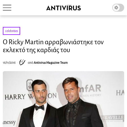
celebrities
O Ricky Martin αρραβωνιάστηκε τον
εκλεκτό της καρδιάς του
16/11/2016
από
Antivirus Magazine Team