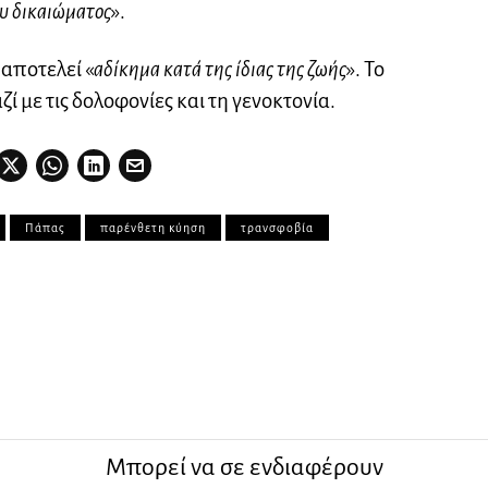
υ δικαιώματος
».
αποτελεί «
αδίκημα κατά της ίδιας της ζωής
». Το
ί με τις δολοφονίες και τη γενοκτονία.
Πάπας
παρένθετη κύηση
τρανσφοβία
Μπορεί να σε ενδιαφέρουν