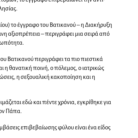
λησίας.
ίου) το έγγραφο του Βατικανού – η Διακήρυξη
πινη αξιοπρέπεια – περιγράφει μια σειρά από
ρωπότητα.
ου Βατικανού περιγράφει τα πιο πιεστικά
αι η θανατική ποινή, ο πόλεμος, ο ιατρικώς
ώσεις, η σεξουαλική κακοποίηση και η
ιμάζεται εδώ και πέντε χρόνια, εγκρίθηκε για
τον Πάπα.
εμβάσεις επιβεβαίωσης φύλου είναι ένα είδος