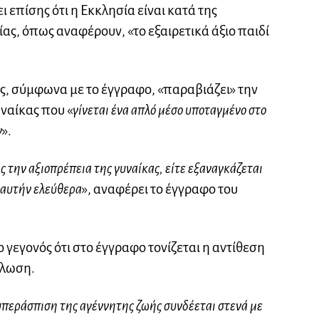
 επίσης ότι η Εκκλησία είναι κατά της
ας, όπως αναφέρουν, «το εξαιρετικά άξιο παιδί
ς, σύμφωνα με το έγγραφο, «παραβιάζει» την
υναίκας που «
γίνεται ένα απλό μέσο υποταγμένο στο
ν
».
 την αξιοπρέπεια της γυναίκας, είτε εξαναγκάζεται
ε αυτήν ελεύθερα
», αναφέρει το έγγραφο του
γεγονός ότι στο έγγραφο τονίζεται η αντίθεση
βλωση.
υπεράσπιση της αγέννητης ζωής συνδέεται στενά με