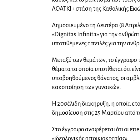
ΛΟΑΤΚΙ+ στάση της Καθολικής Εκκ
Δημοσιευμένο τη Δευτέρα (8 Απριλ
«Dignitas Infinita» για την ανθρώ
υποτιθέμενες απειλές για την ανθ
Μεταξύ των θεμάτων, το έγγραφο τ
θέματα τα οποία υποτίθεται ότι είν
υποβοηθούμενος θάνατος, οι αμβλ
κακοποίηση των γυναικών.
Η 20σέλιδη διακήρυξη, η οποία ετο
δημοσίευση στις 25 Μαρτίου από 
Στο έγγραφο αναφέρεται ότι οι επ
«ιδεολογικής αποικιοκρατίας».