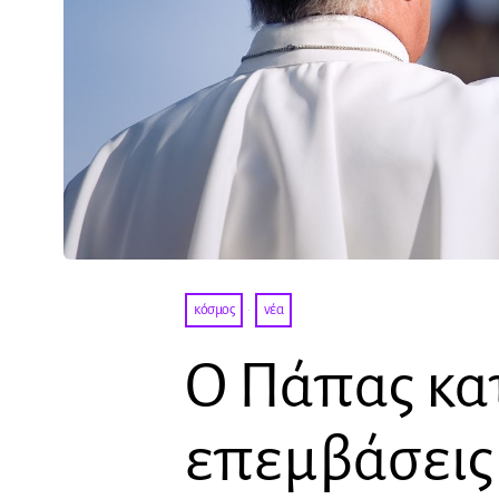
κόσμος
·
νέα
Ο Πάπας κατ
επεμβάσεις