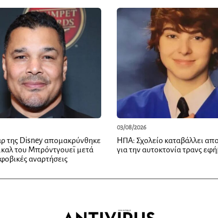
03/08/2026
ρ της Disney απομακρύνθηκε
ΗΠΑ: Σχολείο καταβάλλει απ
ικαλ του Μπρόντγουεϊ μετά
για την αυτοκτονία τρανς εφ
φοβικές αναρτήσεις