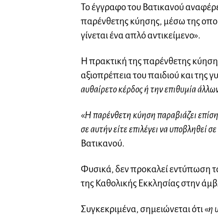
Το έγγραφο του Βατικανού αναφέρει
παρένθετης κύησης, μέσω της οποί
γίνεται ένα απλό αντικείμενο».
Η πρακτική της παρένθετης κύηση
αξιοπρέπεια του παιδιού και της γ
αυθαίρετο κέρδος ή την επιθυμία άλλω
«
Η παρένθετη κύηση παραβιάζει επίσης
σε αυτήν είτε επιλέγει να υποβληθεί σ
Βατικανού.
Φυσικά, δεν προκαλεί εντύπωση το 
της Καθολικής Εκκλησίας στην άμ
Συγκεκριμένα, σημειώνεται ότι «
η 