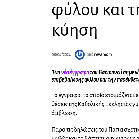
φύλου και 
κύηση
08/04/2024
από
newsroom
Ένα
νέο έγγραφο
του Βατικανού σημειών
επιβεβαίωσης φύλου και την παρένθετ
Το έγγραφο, το οποίο ετοιμάζεται 
θέσεις της Καθολικής Εκκλησίας γ
άμβλωση.
Παρά τις δηλώσεις του Πάπα σχετικ
καθώς και το βάπτισμα των τρανς α