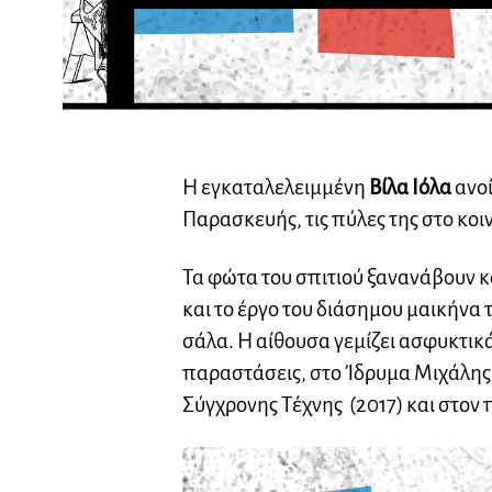
Η εγκαταλελειμμένη
Βίλα Ιόλα
ανοί
Παρασκευής, τις πύλες της στο κοι
Τα φώτα του σπιτιού ξανανάβουν κα
και το έργο του διάσημου μαικήνα 
σάλα. Η αίθουσα γεμίζει ασφυκτικά
παραστάσεις, στο Ίδρυμα Μιχάλης
Σύγχρονης Τέχνης (2017) και στον π