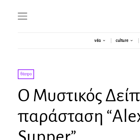
νέα
culture
θέατρο
Ο Μυστικός Δείπ
παράσταση “Alexa
Supper”