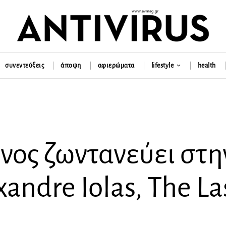
συνεντεύξεις
άποψη
αφιερώματα
lifestyle
health
νος ζωντανεύει στη
ndre Iolas, The La