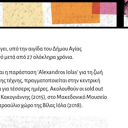
γει, υπό την αιγίδα του Δήμου Αγίας
νό μετά από 27 ολόκληρα χρόνια.
ι η παράσταση ‘Alexandros Iolas’ για τη ζωή
της τέχνης, πραγματοποιείται στην κεντρική
 για τέσσερις ημέρες. Ακολουθούν οι sold out
 Κακογιάννης (2015), στο Μακεδονικό Μουσείο
ροαύλιο χώρο της Βίλας Ιόλα (2018).