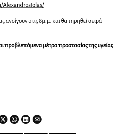
/AlexandrosIolas/
ας ανοίγουν στις 8μ.μ. και θα τηρηθεί σειρά
αι προβλεπόμενα μέτρα προστασίας της υγείας