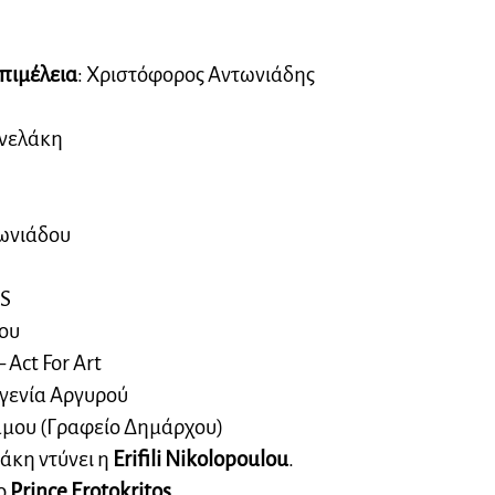
πιμέλεια
: Χριστόφορος Αντωνιάδης
νελάκη
τωνιάδου
.S
ου
Act For Art
γενία Αργυρού
άμου (Γραφείο Δημάρχου)
άκη ντύνει η
Erifili Nikolopoulou
.
 o
Prince
Erotokritos
.