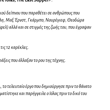
ικού δείπνου που παραθέτει σε ανθρώπους που
ύλη, Μαξ Έρνστ, Γκάρμπο, Νουρέγιεφ, Θεοδώρα
ελ) αλλά και σε στιγμές της ζωής του, που έγραψαν
ις 12 καρέκλες.
άξεις που άλλαξαν το ρου της τέχνης.
 το τελευταίο έργο που δημιούργησε πριν το θάνατο
ματίστηκε και παρήγγειλε ο Ιόλας πριν το δικό του