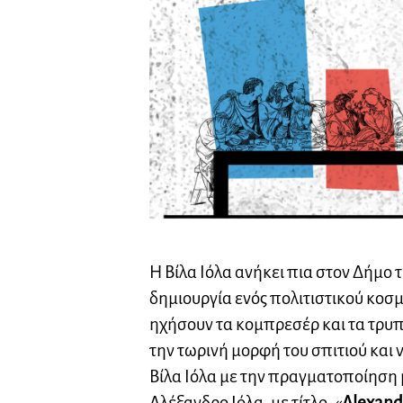
Η Βίλα Ιόλα ανήκει πια στον Δήμο 
δημιουργία ενός πολιτιστικού κοσ
ηχήσουν τα κομπρεσέρ και τα τρυ
την τωρινή μορφή του σπιτιού και ν
Βίλα Ιόλα με την πραγματοποίηση 
Αλέξανδρο Ιόλα, με τίτλο, «
Alexandr