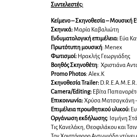
Συντελεστές:
Κείμενο – Σκηνοθεσία – Μουσική Ε
Σκηνικά:
Μαρία Καβαλιώτη
Ενδυματολογική επιμέλεια
:
Εύα Κα
Πρωτότυπη μουσική
: Menex
Φωτισμοί:
Ηρακλής Γεωργιάδης
Βοηθός Σκηνοθέτη
: Χριστιάνα Αν
Promo Photos
: Alex.K
Σκηνοθεσία Trailer:
D.R.E.A.M.E.R
Camera/Editing:
Εβίτα Παπαναρέτ
Επικοινωνία
:
Χρύσα Ματσαγκάνη – 
Επιμέλεια προωθητικού υλικού:
Ευ
Οργάνωση εκδήλωσης
: Ισμήνη Στ
Τις Κανελάκη, Θεοφιλάκου και Τσιν
Τον Χριστόφορο Αντωνιάδη ντύνει