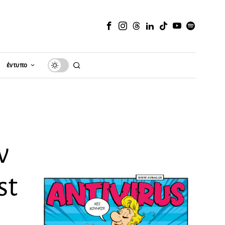
έντυπο
ν
st