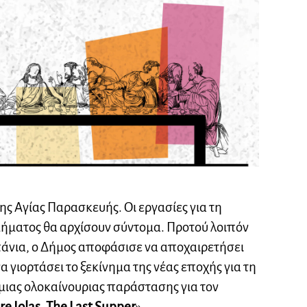
της Αγίας Παρασκευής. Οι εργασίες για τη
μήματος θα αρχίσουν σύντομα. Προτού λοιπόν
πάνια, ο Δήμος αποφάσισε να αποχαιρετήσει
α γιορτάσει το ξεκίνημα της νέας εποχής για τη
μιας ολοκαίνουριας παράστασης για τον
e Iolas, The Last Supper
» .