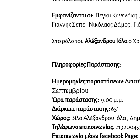
Εμφανίζονται οι
: Πέγκυ Κανελάκη 
Γιάννης Σέπε , Νικόλαος Δάμος , Γ
Στο ρόλο του
Αλέξανδρου Ιόλα
ο Χρ
Πληροφορίες Παράστασης:
Δευτ
Ημερομηνίες παραστάσεων:
Σεπτεμβρίου
Ώρα παράστασης:
9.00 μ.μ.
Διάρκεια παράστασης:
65’
Χώρος:
Βίλα Αλέξανδρου Ιόλα , Δη
Τηλέφωνο επικοινωνίας
: 2132004
Επικοινωνία μέσω Facebook Page: