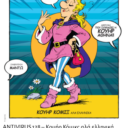
ANTIVIRUS 128 – Kουήρ Κόμικς αλά ελληνικά