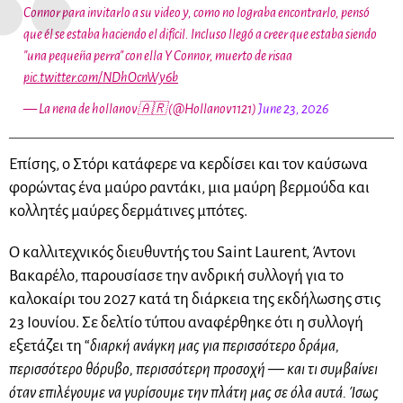
Connor para invitarlo a su video y, como no lograba encontrarlo, pensó
que él se estaba haciendo el difícil. Incluso llegó a creer que estaba siendo
"una pequeña perra" con ella Y Connor, muerto de risaa
pic.twitter.com/NDhOcnWy6b
— La nena de hollanov🇦🇷 (@Hollanov1121)
June 23, 2026
Επίσης, ο Στόρι κατάφερε να κερδίσει και τον καύσωνα
φορώντας ένα μαύρο ραντάκι, μια μαύρη βερμούδα και
κολλητές μαύρες δερμάτινες μπότες.
Ο καλλιτεχνικός διευθυντής του Saint Laurent, Άντονι
Βακαρέλο, παρουσίασε την ανδρική συλλογή για το
καλοκαίρι του 2027 κατά τη διάρκεια της εκδήλωσης στις
23 Ιουνίου. Σε δελτίο τύπου αναφέρθηκε ότι η συλλογή
εξετάζει τη “
διαρκή ανάγκη μας για περισσότερο δράμα,
περισσότερο θόρυβο, περισσότερη προσοχή — και τι συμβαίνει
όταν επιλέγουμε να γυρίσουμε την πλάτη μας σε όλα αυτά. Ίσως