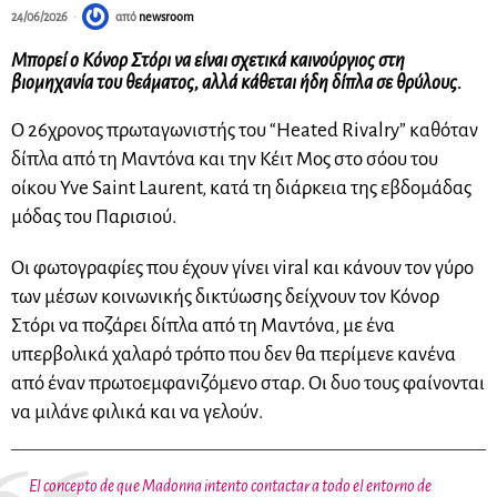
24/06/2026
από
newsroom
Μπορεί ο Κόνορ Στόρι να είναι σχετικά καινούργιος στη
βιομηχανία του θεάματος, αλλά κάθεται ήδη δίπλα σε θρύλους.
Ο 26χρονος πρωταγωνιστής του “Heated Rivalry” καθόταν
δίπλα από τη Μαντόνα και την Κέιτ Μος στο σόου του
οίκου Yve Saint Laurent, κατά τη διάρκεια της εβδομάδας
μόδας του Παρισιού.
Οι φωτογραφίες που έχουν γίνει viral και κάνουν τον γύρο
των μέσων κοινωνικής δικτύωσης δείχνουν τον Κόνορ
Στόρι να ποζάρει δίπλα από τη Μαντόνα, με ένα
υπερβολικά χαλαρό τρόπο που δεν θα περίμενε κανένα
από έναν πρωτοεμφανιζόμενο σταρ. Οι δυο τους φαίνονται
να μιλάνε φιλικά και να γελούν.
El concepto de que Madonna intento contactar a todo el entorno de