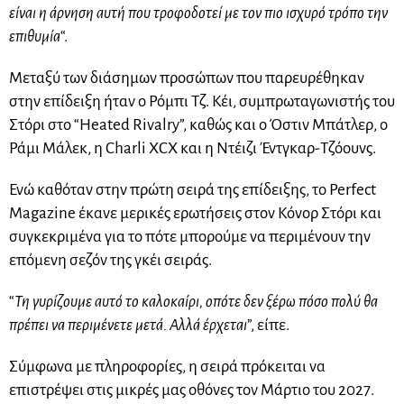
είναι η άρνηση αυτή που τροφοδοτεί με τον πιο ισχυρό τρόπο την
επιθυμία
“.
Μεταξύ των διάσημων προσώπων που παρευρέθηκαν
στην επίδειξη ήταν ο Ρόμπι Τζ. Κέι, συμπρωταγωνιστής του
Στόρι στο “Heated Rivalry”, καθώς και ο Όστιν Μπάτλερ, ο
Ράμι Μάλεκ, η Charli XCX και η Ντέιζι Έντγκαρ-Τζόουνς.
Ενώ καθόταν στην πρώτη σειρά της επίδειξης, το Perfect
Magazine έκανε μερικές ερωτήσεις στον Κόνορ Στόρι και
συγκεκριμένα για το πότε μπορούμε να περιμένουν την
επόμενη σεζόν της γκέι σειράς.
“
Τη γυρίζουμε αυτό το καλοκαίρι, οπότε δεν ξέρω πόσο πολύ θα
πρέπει να περιμένετε μετά. Αλλά έρχεται
”, είπε.
Σύμφωνα με πληροφορίες, η σειρά πρόκειται να
επιστρέψει στις μικρές μας οθόνες τον Μάρτιο του 2027.