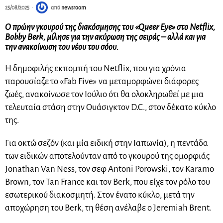
25/08/2025
από
newsroom
Ο πρώην γκουρού της διακόσμησης του «Queer Eye» στο Netflix,
Bobby Berk, μίλησε για την ακύρωση της σειράς – αλλά και για
την ανακοίνωση του νέου του σόου.
Η δημοφιλής εκπομπή του Netflix, που για χρόνια
παρουσίαζε το «Fab Five» να μεταμορφώνει διάφορες
ζωές, ανακοίνωσε τον Ιούλιο ότι θα ολοκληρωθεί με μια
τελευταία στάση στην Ουάσιγκτον D.C., στον δέκατο κύκλο
της.
Για οκτώ σεζόν (και μία ειδική στην Ιαπωνία), η πεντάδα
των ειδικών αποτελούνταν από το γκουρού της ομορφιάς
Jonathan Van Ness, τον σεφ Antoni Porowski, τον Karamo
Brown, τον Tan France και τον Berk, που είχε τον ρόλο του
εσωτερικού διακοσμητή. Στον ένατο κύκλο, μετά την
αποχώρηση του Berk, τη θέση ανέλαβε ο Jeremiah Brent.