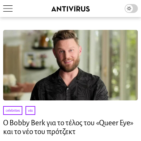
celebrities
·
νέα
Ο Bobby Berk για το τέλος του «Queer Eye»
και το νέο του πρότζεκτ