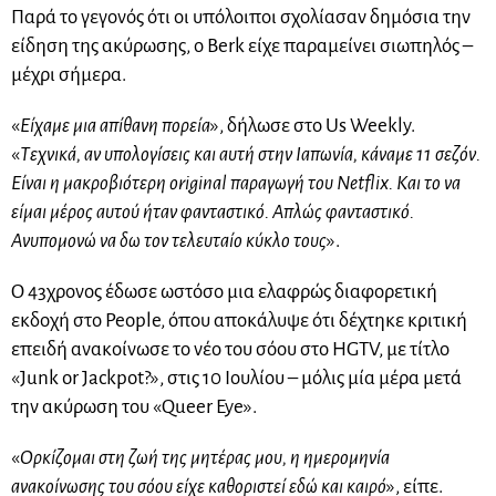
Παρά το γεγονός ότι οι υπόλοιποι σχολίασαν δημόσια την
είδηση της ακύρωσης, ο Berk είχε παραμείνει σιωπηλός –
μέχρι σήμερα.
«
Είχαμε μια απίθανη πορεία
», δήλωσε στο Us Weekly.
«
Τεχνικά, αν υπολογίσεις και αυτή στην Ιαπωνία, κάναμε 11 σεζόν.
Είναι η μακροβιότερη original παραγωγή του Netflix. Και το να
είμαι μέρος αυτού ήταν φανταστικό. Απλώς φανταστικό.
Ανυπομονώ να δω τον τελευταίο κύκλο τους
».
Ο 43χρονος έδωσε ωστόσο μια ελαφρώς διαφορετική
εκδοχή στο People, όπου αποκάλυψε ότι δέχτηκε κριτική
επειδή ανακοίνωσε το νέο του σόου στο HGTV, με τίτλο
«Junk or Jackpot?», στις 10 Ιουλίου – μόλις μία μέρα μετά
την ακύρωση του «Queer Eye».
«
Ορκίζομαι στη ζωή της μητέρας μου, η ημερομηνία
ανακοίνωσης του σόου είχε καθοριστεί εδώ και καιρό
», είπε.