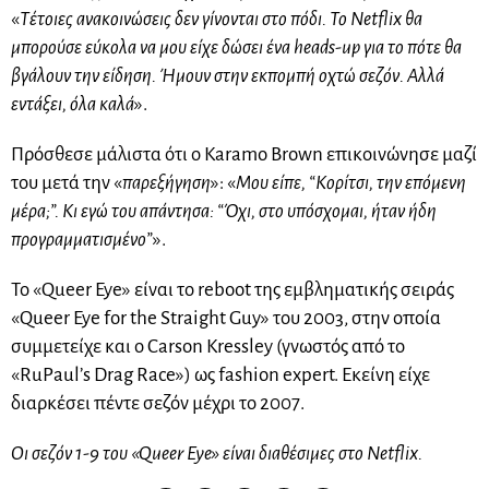
«
Τέτοιες ανακοινώσεις δεν γίνονται στο πόδι. Το Netflix θα
μπορούσε εύκολα να μου είχε δώσει ένα heads-up για το πότε θα
βγάλουν την είδηση. Ήμουν στην εκπομπή οχτώ σεζόν. Αλλά
εντάξει, όλα καλά
».
Πρόσθεσε μάλιστα ότι ο Karamo Brown επικοινώνησε μαζί
του μετά την «
παρεξήγηση
»: «
Μου είπε, “Κορίτσι, την επόμενη
μέρα;”. Κι εγώ του απάντησα: “Όχι, στο υπόσχομαι, ήταν ήδη
προγραμματισμένο”
».
Το «Queer Eye» είναι το reboot της εμβληματικής σειράς
«Queer Eye for the Straight Guy» του 2003, στην οποία
συμμετείχε και ο Carson Kressley (γνωστός από το
«RuPaul’s Drag Race») ως fashion expert. Εκείνη είχε
διαρκέσει πέντε σεζόν μέχρι το 2007.
Οι σεζόν 1-9 του «Queer Eye» είναι διαθέσιμες στο Netflix.