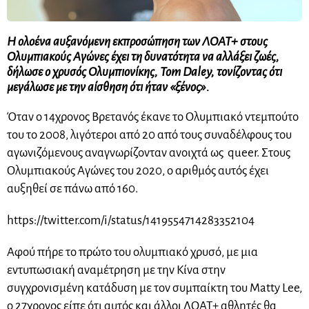
Η ολοένα αυξανόμενη εκπροσώπηση των ΛΟΑΤ+ στους
Ολυμπιακούς Αγώνες έχει τη δυνατότητα να αλλάξει ζωές,
δήλωσε ο χρυσός Ολυμπιονίκης, Tom Daley, τονίζοντας ότι
μεγάλωσε με την αίσθηση ότι ήταν «ξένος».
Όταν ο 14χρονος Βρετανός έκανε το Ολυμπιακό ντεμπούτο
του το 2008, λιγότεροι από 20 από τους συναδέλφους του
αγωνιζόμενους αναγνωρίζονταν ανοιχτά ως queer. Στους
Ολυμπιακούς Αγώνες του 2020, ο αριθμός αυτός έχει
αυξηθεί σε πάνω από 160.
https://twitter.com/i/status/1419554714283352104
Αφού πήρε το πρώτο του ολυμπιακό χρυσό, με μια
εντυπωσιακή αναμέτρηση με την Κίνα στην
συγχρονισμένη κατάδυση με τον συμπαίκτη του Matty Lee,
ο 27χρονος είπε ότι αυτός και άλλοι ΛΟΑΤ+ αθλητές θα