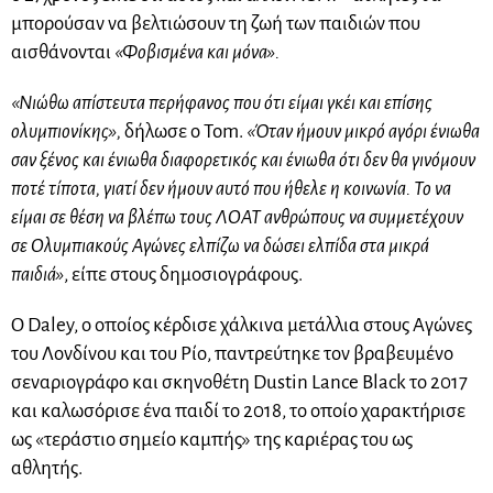
μπορούσαν να βελτιώσουν τη ζωή των παιδιών που
αισθάνονται
«Φοβισμένα και μόνα».
«Νιώθω απίστευτα περήφανος που ότι είμαι γκέι και επίσης
ολυμπιονίκης»,
δήλωσε ο Tom.
«Όταν ήμουν μικρό αγόρι ένιωθα
σαν ξένος και ένιωθα διαφορετικός και ένιωθα ότι δεν θα γινόμουν
ποτέ τίποτα, γιατί δεν ήμουν αυτό που ήθελε η κοινωνία. Το να
είμαι σε θέση να βλέπω τους ΛΟΑΤ ανθρώπους να συμμετέχουν
σε Ολυμπιακούς Αγώνες ελπίζω να δώσει ελπίδα στα μικρά
παιδιά»
, είπε στους δημοσιογράφους.
Ο Daley, ο οποίος κέρδισε χάλκινα μετάλλια στους Αγώνες
του Λονδίνου και του Ρίο, παντρεύτηκε τον βραβευμένο
σεναριογράφο και σκηνοθέτη Dustin Lance Black το 2017
και καλωσόρισε ένα παιδί το 2018, το οποίο χαρακτήρισε
ως «τεράστιο σημείο καμπής» της καριέρας του ως
αθλητής.