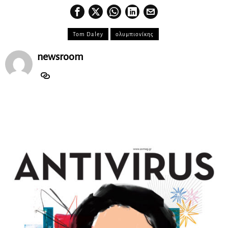
Tom Daley
ολυμπιονίκης
newsroom