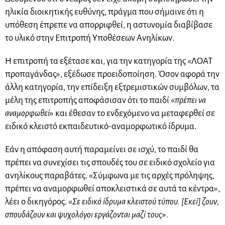
ηλικία διοικητικής ευθύνης, πράγμα που σήμαινε ότι η
υπόθεση έπρεπε να απορριφθεί, η αστυνομία διαβίβασε
το υλικό στην Επιτροπή Υποθέσεων Ανηλίκων.
Η επιτροπή τα εξέτασε και, για την κατηγορία της «ΛΟΑΤ
προπαγάνδας», εξέδωσε προειδοποίηση. Όσον αφορά την
άλλη κατηγορία, την επίδειξη εξτρεμιστικών συμβόλων, τα
μέλη της επιτροπής αποφάσισαν ότι το παιδί «
πρέπει να
αναμορφωθεί
» και έθεσαν το ενδεχόμενο να μεταφερθεί σε
ειδικό κλειστό εκπαιδευτικό-αναμορφωτικό ίδρυμα.
Εάν η απόφαση αυτή παραμείνει σε ισχύ, το παιδί θα
πρέπει να συνεχίσει τις σπουδές του σε ειδικό σχολείο για
ανηλίκους παραβάτες. «Σύμφωνα με τις αρχές πρόληψης,
πρέπει να αναμορφωθεί αποκλειστικά σε αυτά τα κέντρα»,
λέει ο δικηγόρος. «
Σε ειδικό ίδρυμα κλειστού τύπου. [Εκεί] ζουν,
σπουδάζουν και ψυχολόγοι εργάζονται μαζί τους
».