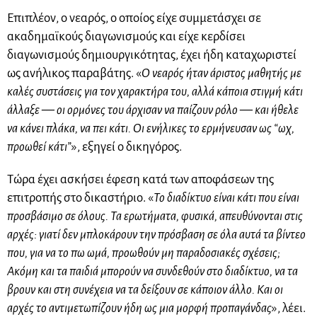
Επιπλέον, ο νεαρός, ο οποίος είχε συμμετάσχει σε
ακαδημαϊκούς διαγωνισμούς και είχε κερδίσει
διαγωνισμούς δημιουργικότητας, έχει ήδη καταχωριστεί
ως ανήλικος παραβάτης. «
Ο νεαρός ήταν άριστος μαθητής με
καλές συστάσεις για τον χαρακτήρα του, αλλά κάποια στιγμή κάτι
άλλαξε — οι ορμόνες του άρχισαν να παίζουν ρόλο — και ήθελε
να κάνει πλάκα, να πει κάτι. Οι ενήλικες το ερμήνευσαν ως “ωχ,
προωθεί κάτι”
», εξηγεί ο δικηγόρος.
Τώρα έχει ασκήσει έφεση κατά των αποφάσεων της
επιτροπής στο δικαστήριο. «
Το διαδίκτυο είναι κάτι που είναι
προσβάσιμο σε όλους. Τα ερωτήματα, φυσικά, απευθύνονται στις
αρχές: γιατί δεν μπλοκάρουν την πρόσβαση σε όλα αυτά τα βίντεο
που, για να το πω ωμά, προωθούν μη παραδοσιακές σχέσεις;
Ακόμη και τα παιδιά μπορούν να συνδεθούν στο διαδίκτυο, να τα
βρουν και στη συνέχεια να τα δείξουν σε κάποιον άλλο. Και οι
αρχές το αντιμετωπίζουν ήδη ως μια μορφή προπαγάνδας
», λέει.