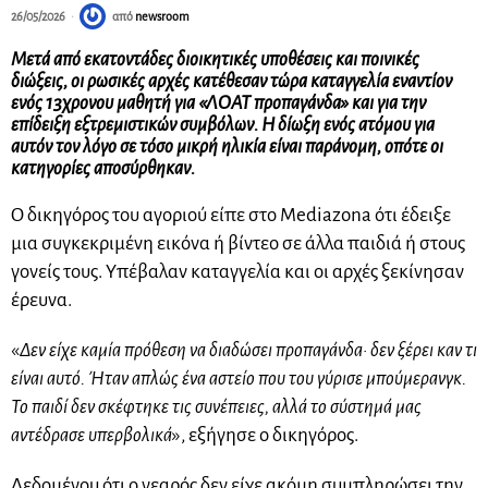
26/05/2026
από
newsroom
Μετά από εκατοντάδες διοικητικές υποθέσεις και ποινικές
διώξεις, οι ρωσικές αρχές κατέθεσαν τώρα καταγγελία εναντίον
ενός 13χρονου μαθητή για «ΛΟΑΤ προπαγάνδα» και για την
επίδειξη εξτρεμιστικών συμβόλων. Η δίωξη ενός ατόμου για
αυτόν τον λόγο σε τόσο μικρή ηλικία είναι παράνομη, οπότε οι
κατηγορίες αποσύρθηκαν.
Ο δικηγόρος του αγοριού είπε στο Mediazona ότι έδειξε
μια συγκεκριμένη εικόνα ή βίντεο σε άλλα παιδιά ή στους
γονείς τους. Υπέβαλαν καταγγελία και οι αρχές ξεκίνησαν
έρευνα.
«
Δεν είχε καμία πρόθεση να διαδώσει προπαγάνδα· δεν ξέρει καν τι
είναι αυτό. Ήταν απλώς ένα αστείο που του γύρισε μπούμερανγκ.
Το παιδί δεν σκέφτηκε τις συνέπειες, αλλά το σύστημά μας
αντέδρασε υπερβολικά
», εξήγησε ο δικηγόρος.
Δεδομένου ότι ο νεαρός δεν είχε ακόμη συμπληρώσει την