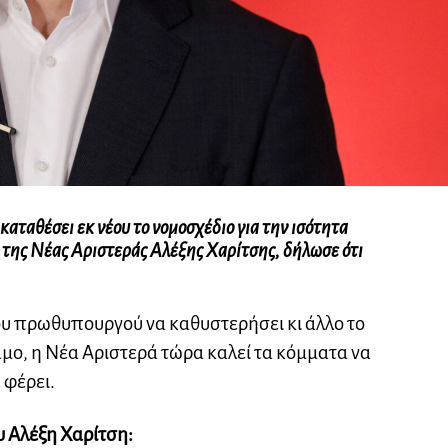
ταθέσει εκ νέου το νομοσχέδιο για την ισότητα
ς της Νέας Αριστεράς Αλέξης Χαρίτσης, δήλωσε ότι
υ πρωθυπουργού να καθυστερήσει κι άλλο το
άμο, η Νέα Αριστερά τώρα καλεί τα κόμματα να
 φέρει.
υ Αλέξη Χαρίτση: