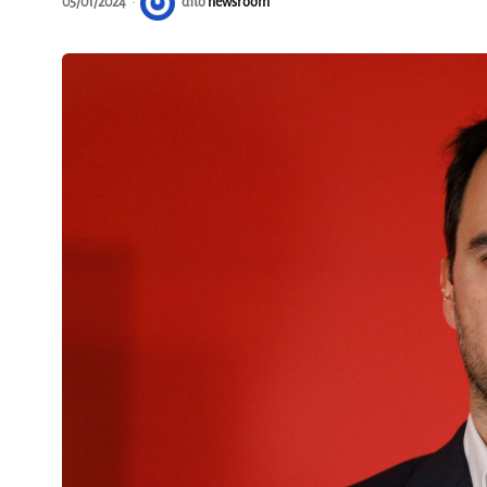
05/01/2024
από
newsroom