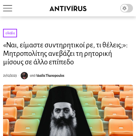
ελλάδα
«Ναι, είμαστε συντηρητικοί ρε, τι θέλεις;»:
Μητροπολίτης ανεβάζει τη ρητορική
μίσους σε άλλο επίπεδο
21/12/2023
από
Vasilis Thanopoulos