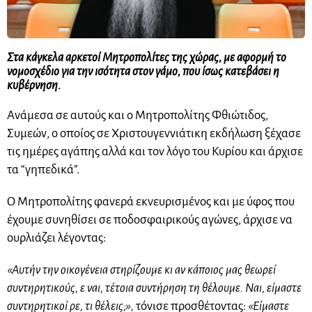
Στα κάγκελα αρκετοί Μητροπολίτες της χώρας, με αφορμή το
νομοσχέδιο για την ισότητα στον γάμο, που ίσως κατεβάσει η
κυβέρνηση.
Ανάμεσα σε αυτούς και ο Μητροπολίτης Φθιώτιδος,
Συμεών, ο οποίος σε Χριστουγεννιάτικη εκδήλωση ξέχασε
τις ημέρες αγάπης αλλά και τον λόγο του Κυρίου και άρχισε
τα “γηπεδικά”.
Ο Μητροπολίτης φανερά εκνευρισμένος και με ύφος που
έχουμε συνηθίσει σε ποδοσφαιρικούς αγώνες, άρχισε να
ουρλιάζει λέγοντας:
«Αυτήν την οικογένεια στηρίζουμε κι αν κάποιος μας θεωρεί
συντηρητικούς, ε ναι, τέτοια συντήρηση τη θέλουμε. Ναι, είμαστε
συντηρητικοί ρε, τι θέλεις;»,
τόνισε προσθέτοντας:
«Είμαστε