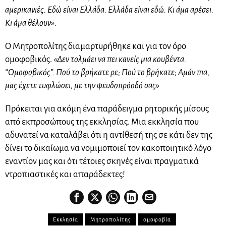
αμερικανιές. Εδώ είναι Ελλάδα. Ελλάδα είναι εδώ. Κι άμα αρέσει.
Κι άμα θέλουν».
Ο Μητροπολίτης διαμαρτυρήθηκε και για τον όρο
ομοφοβικός.
«Δεν τολμάει να πει κανείς μια κουβέντα.
“Ομοφοβικός”. Πού το βρήκατε ρε; Πού το βρήκατε; Αμάν πια,
μας έχετε τυφλώσει, με την ψευδοπρόοδό σας».
Πρόκειται για ακόμη ένα παράδειγμα ρητορικής μίσους
από εκπροσώπους της εκκλησίας. Μια εκκλησία που
αδυνατεί να καταλάβει ότι η αντίθεσή της σε κάτι δεν της
δίνει το δικαίωμα να νομιμοποιεί τον κακοποιητικό λόγο
εναντίον μας και ότι τέτοιες σκηνές είναι πραγματικά
ντροπιαστικές και απαράδεκτες!
Εκκλησία
Μητροπολίτης
ομοφοβία