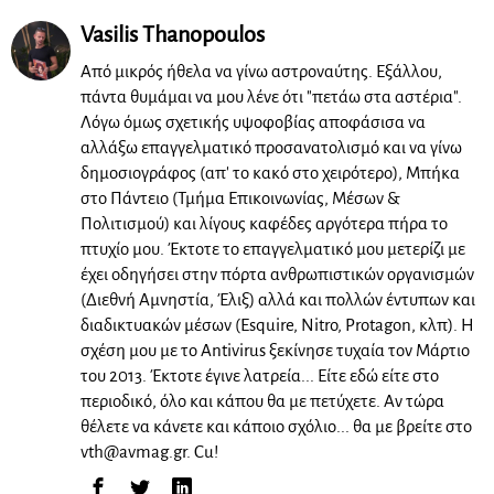
Vasilis Thanopoulos
Από μικρός ήθελα να γίνω αστροναύτης. Εξάλλου,
πάντα θυμάμαι να μου λένε ότι "πετάω στα αστέρια".
Λόγω όμως σχετικής υψοφοβίας αποφάσισα να
αλλάξω επαγγελματικό προσανατολισμό και να γίνω
δημοσιογράφος (απ' το κακό στο χειρότερο), Μπήκα
στο Πάντειο (Τμήμα Επικοινωνίας, Μέσων &
Πολιτισμού) και λίγους καφέδες αργότερα πήρα το
πτυχίο μου. Έκτοτε το επαγγελματικό μου μετερίζι με
έχει οδηγήσει στην πόρτα ανθρωπιστικών οργανισμών
(Διεθνή Αμνηστία, Έλιξ) αλλά και πολλών έντυπων και
διαδικτυακών μέσων (Esquire, Nitro, Protagon, κλπ). Η
σχέση μου με το Antivirus ξεκίνησε τυχαία τον Μάρτιο
του 2013. Έκτοτε έγινε λατρεία... Είτε εδώ είτε στο
περιοδικό, όλο και κάπου θα με πετύχετε. Αν τώρα
θέλετε να κάνετε και κάποιο σχόλιο... θα με βρείτε στο
vth@avmag.gr
. Cu!