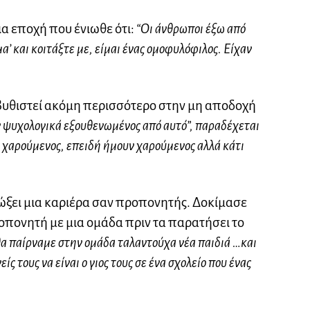
ια εποχή που ένιωθε ότι:
“Οι άνθρωποι έξω από
α’ και κοιτάξτε με, είμαι ένας ομοφυλόφιλος. Είχαν
βυθιστεί ακόμη περισσότερο στην μη αποδοχή
ψυχολογικά εξουθενωμένος από αυτό”, παραδέχεται
ν χαρούμενος, επειδή ήμουν χαρούμενος αλλά κάτι
ιώξει μια καριέρα σαν προπονητής. Δοκίμασε
ροπονητή με μια ομάδα πριν τα παρατήσει το
α παίρναμε στην ομάδα ταλαντούχα νέα παιδιά …και
είς τους να είναι ο γιος τους σε ένα σχολείο που ένας