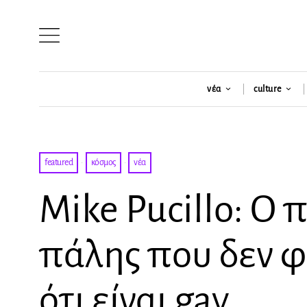
νέα
culture
featured
·
κόσμος
·
νέα
Mike Pucillo: Ο
πάλης που δεν φ
ότι είναι gay