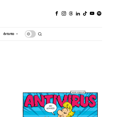
έντυπο