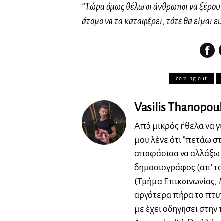
“Τώρα όμως θέλω οι άνθρωποι να ξέρουν
άτομο να τα καταφέρει, τότε θα είμαι ε
coming out
Vasilis Thanopou
Από μικρός ήθελα να γ
μου λένε ότι "πετάω σ
αποφάσισα να αλλάξω 
δημοσιογράφος (απ' το
(Τμήμα Επικοινωνίας, 
αργότερα πήρα το πτυχ
με έχει οδηγήσει στη