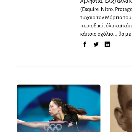
Αμνηστία, Έλιξ) αλλά 
(Esquire, Nitro, Protag
τυχαία τον Μάρτιο του 
περιοδικό, όλο και κά
κάποιο σχόλιο... θα με