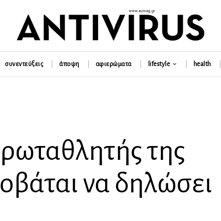
συνεντεύξεις
άποψη
αφιερώματα
lifestyle
health
 πρωταθλητής της
οβάται να δηλώσει