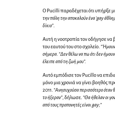
O Pucilli παραδέχεται ότι υπήρξε μ
την πάλη την αποκαλούν ένα ‘gay άθλημ
δίκιο”
.
Αυτή η νοοτροπία τον οδήγησε να 
του εαυτού του στο σχολείο.
“Ήμουν 
σήμερα. “Δεν θέλω να πω ότι δεν ήμου
έλειπε από τη ζωή μου”.
Αυτό εμπόδισε τον Pucillo να επιδ
μόνο μια χρονιά να γίνει βοηθός π
2011.
“Ανησυχούσα περισσότερο όταν θ
το ήξεραν”
, δήλωσε.
“Θα ήθελαν οι γον
από τους προπονητές είναι gay;”