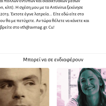
και πολλών έντυπων και διαδικτυακών μέσων
on, κλπ). Η σχέση μου με το Antivirus ξεκίνησε
2013. Έκτοτε έγινε λατρεία... Είτε εδώ είτε στο
που θα με πετύχετε. Αν τώρα θέλετε να κάνετε και
 βρείτε στο
vth@avmag.gr
. Cu!
Μπορεί να σε ενδιαφέρουν