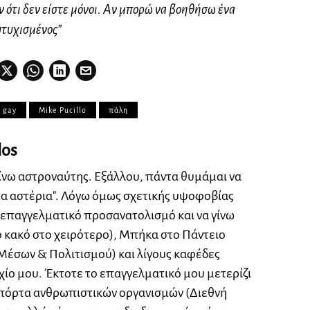
 ότι δεν είστε μόνοι. Αν μπορώ να βοηθήσω ένα
υτυχισμένος”
gay
Mike Pucillo
πάλη
los
ίνω αστροναύτης. Εξάλλου, πάντα θυμάμαι να
τα αστέρια". Λόγω όμως σχετικής υψοφοβίας
επαγγελματικό προσανατολισμό και να γίνω
 κακό στο χειρότερο), Μπήκα στο Πάντειο
Μέσων & Πολιτισμού) και λίγους καφέδες
ίο μου. Έκτοτε το επαγγελματικό μου μετερίζι
ν πόρτα ανθρωπιστικών οργανισμών (Διεθνή