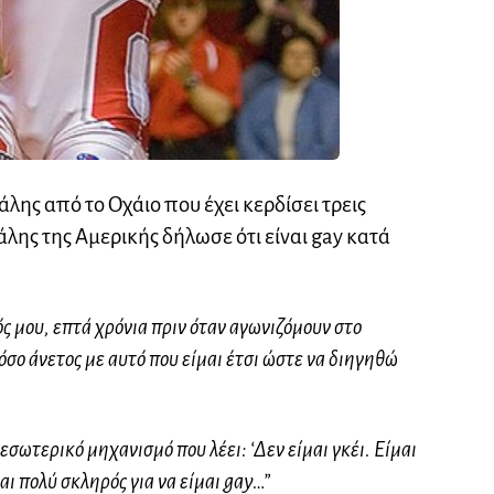
άλης από το Οχάιο που έχει κερδίσει τρεις
λης της Αμερικής δήλωσε ότι είναι gay κατά
ς μου, επτά χρόνια πριν όταν αγωνιζόμουν στο
όσο άνετος με αυτό που είμαι έτσι ώστε να διηγηθώ
 εσωτερικό μηχανισμό που λέει: ‘Δεν είμαι γκέι. Είμαι
αι πολύ σκληρός για να είμαι gay…”