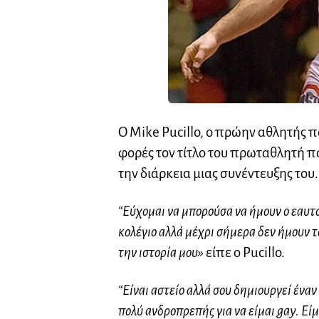
O Mike Pucillo, o πρώην αθλητής π
φορές τον τίτλο του πρωταθλητή πά
την διάρκεια μιας συνέντευξης του.
“Εύχομαι να μπορούσα να ήμουν ο εαυτό
κολέγιο αλλά μέχρι σήμερα δεν ήμουν τ
την ιστορία μου»
είπε ο Pucillo.
“Είναι αστείο αλλά σου δημιουργεί έναν
πολύ ανδροπρεπής για να είμαι gay. Είμ