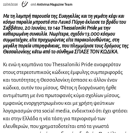
22/06/2026
από
Antivirus Magazine Team
Με τη λαμπρή παρουσία της Ευαγγελίας και τη γεμάτη κέφι και
κόσμο παραλία μπροστά στο Λευκό Πύργο έκλεισε το βράδυ του
Σαββάτου, 20 Ιουνίου, το 14ο Thessaloniki Pride με την
καθιερωμένη συναυλία. Νωρίτερα, σχεδόν 13.000 κόσμου
συμμετείχαν, είτε προχωρώντας είτε παρακολουθώντας, στη
μεγάλη πορεία υπερηφάνειας, που πλημμύρισε τους δρόμους της
Θεσσαλονίκης κάτω από το σύνθημα ΣΠΑΣΕ ΤΟΝ ΚΩΔΙΚΑ.
Κι ενώ η καμπάνια του Thessaloniki Pride αναφερόταν
στους στερεοτυπικούς κώδικες έμφυλης συμπεριφοράς
και ταυτότητας η Θεσσαλονίκη έσπασε κι άλλον έναν
κώδικα, αυτόν του μίσους. Φέτος η διοργάνωση ήρθε
αντιμέτωπη με ένα πρωτοφανές κύμα σχολίων μίσους,
εμφανώς ενορχηστρωμένου και με χρήση ψεύτικων
λογαριασμών στα social media, ενδεικτικό ότι έχει φτάσει
και στην Ελλάδα η νέα τάση για περιορισμό των
ελευθεριών, που χρηματοδοτείται από τα γνωστά