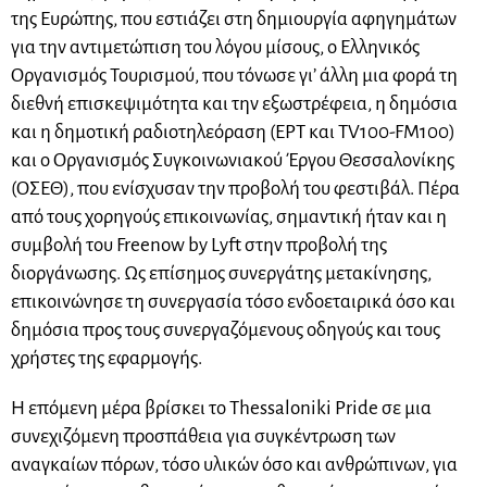
της Ευρώπης, που εστιάζει στη δημιουργία αφηγημάτων
για την αντιμετώπιση του λόγου μίσους, ο Ελληνικός
Οργανισμός Τουρισμού, που τόνωσε γι’ άλλη μια φορά τη
διεθνή επισκεψιμότητα και την εξωστρέφεια, η δημόσια
και η δημοτική ραδιοτηλεόραση (ΕΡΤ και TV100-FM100)
και ο Οργανισμός Συγκοινωνιακού Έργου Θεσσαλονίκης
(ΟΣΕΘ), που ενίσχυσαν την προβολή του φεστιβάλ. Πέρα
από τους χορηγούς επικοινωνίας, σημαντική ήταν και η
συμβολή του Freenow by Lyft στην προβολή της
διοργάνωσης. Ως επίσημος συνεργάτης μετακίνησης,
επικοινώνησε τη συνεργασία τόσο ενδοεταιρικά όσο και
δημόσια προς τους συνεργαζόμενους οδηγούς και τους
χρήστες της εφαρμογής.
Η επόμενη μέρα βρίσκει το Thessaloniki Pride σε μια
συνεχιζόμενη προσπάθεια για συγκέντρωση των
αναγκαίων πόρων, τόσο υλικών όσο και ανθρώπινων, για