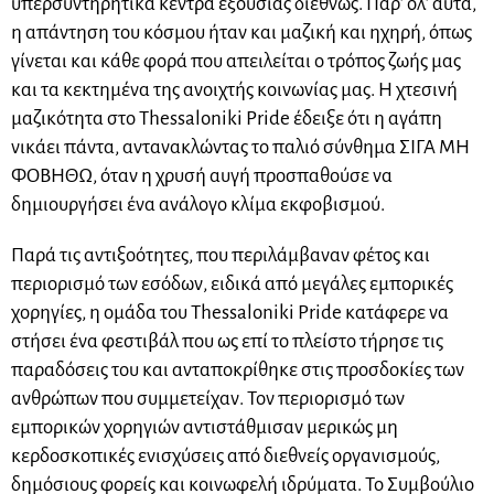
υπερσυντηρητικά κέντρα εξουσίας διεθνώς. Παρ’ όλ’ αυτά,
η απάντηση του κόσμου ήταν και μαζική και ηχηρή, όπως
γίνεται και κάθε φορά που απειλείται ο τρόπος ζωής μας
και τα κεκτημένα της ανοιχτής κοινωνίας μας. Η χτεσινή
μαζικότητα στο Thessaloniki Pride έδειξε ότι η αγάπη
νικάει πάντα, αντανακλώντας το παλιό σύνθημα ΣΙΓΑ ΜΗ
ΦΟΒΗΘΩ, όταν η χρυσή αυγή προσπαθούσε να
δημιουργήσει ένα ανάλογο κλίμα εκφοβισμού.
Παρά τις αντιξοότητες, που περιλάμβαναν φέτος και
περιορισμό των εσόδων, ειδικά από μεγάλες εμπορικές
χορηγίες, η ομάδα του Thessaloniki Pride κατάφερε να
στήσει ένα φεστιβάλ που ως επί το πλείστο τήρησε τις
παραδόσεις του και ανταποκρίθηκε στις προσδοκίες των
ανθρώπων που συμμετείχαν. Τον περιορισμό των
εμπορικών χορηγιών αντιστάθμισαν μερικώς μη
κερδοσκοπικές ενισχύσεις από διεθνείς οργανισμούς,
δημόσιους φορείς και κοινωφελή ιδρύματα. Το Συμβούλιο