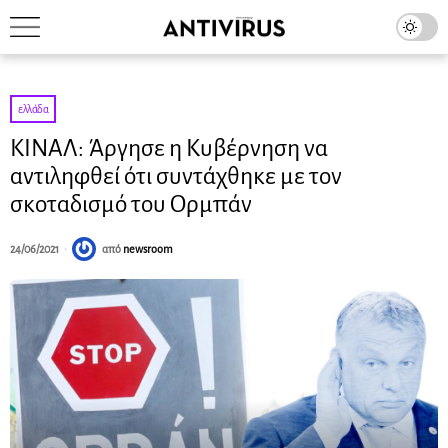
ελλάδα
KΙΝΑΛ: Άργησε η Κυβέρνηση να
αντιληφθεί ότι συντάχθηκε με τον
σκοταδισμό του Ορμπάν
24/06/2021
από
newsroom