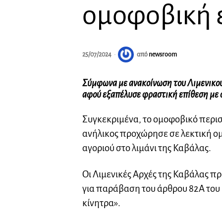
ομοφοβική 
25/07/2024
από
newsroom
Σύμφωνα με ανακοίνωση του Λιμενικού
αφού εξαπέλυσε φραστική επίθεση με ο
Συγκεκριμένα, το ομοφοβικό περισ
ανήλικος προχώρησε σε λεκτική ο
αγοριού στο λιμάνι της Καβάλας.
Οι Λιμενικές Αρχές της Καβάλας 
για παράβαση του άρθρου 82Α του
κίνητρα».