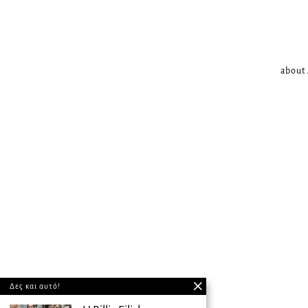
about
Δες και αυτό!