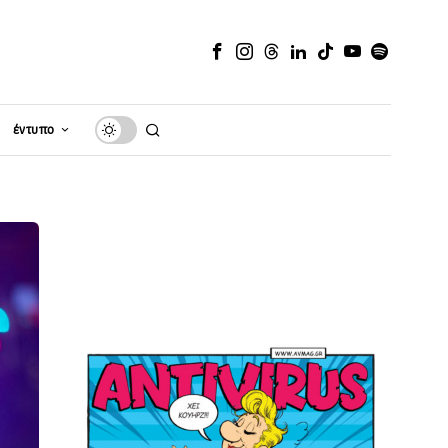
έντυπο