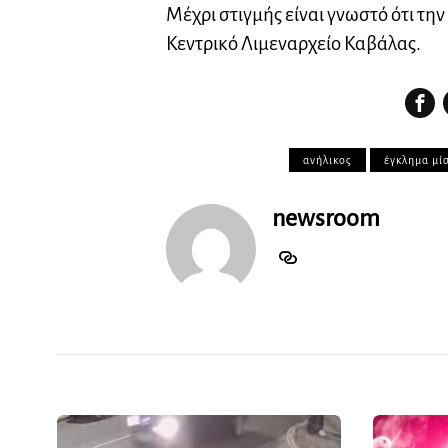
Μέχρι στιγμής είναι γνωστό ότι τη
Κεντρικό Λιμεναρχείο Καβάλας.
ανήλικος
έγκλημα μί
newsroom