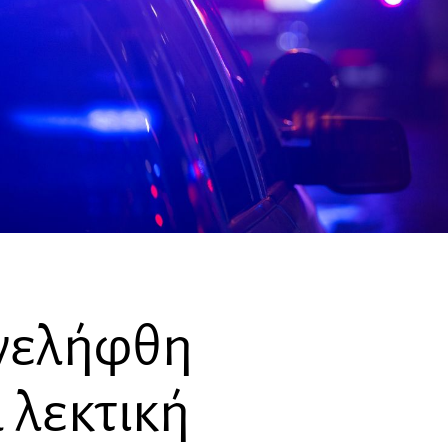
νελήφθη
α λεκτική