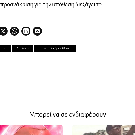
ν προανάκριση για την υπόθεση διεξάγει το
σους
Καβάλα
ομοφοβική επίθεση
Μπορεί να σε ενδιαφέρουν