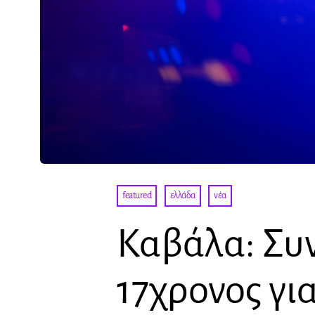
featured
·
ελλάδα
·
νέα
Καβάλα: Συ
17χρονος γι