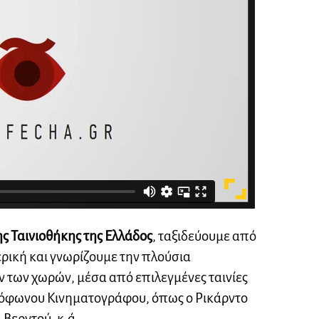
ης Ταινιοθήκης της Ελλάδος
, ταξιδεύουμε από
ερική και γνωρίζουμε την πλούσια
των χωρών, μέσα από επιλεγμένες ταινίες
όφωνου Κινηματογράφου, όπως ο Ρικάρντο
 Βερντού, κ.ά.