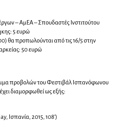
νέργων – ΑμΕΑ – Σπουδαστές Ινστιτούτου
κης: 5 ευρώ
00) θα προπωλούνται από τις 16/5 στην
αρκείας: 50 ευρώ
γραμμα προβολών του Φεστιβάλ Ισπανόφωνου
χει διαμορφωθεί ως εξής:
, Ισπανία, 2015, 108′)