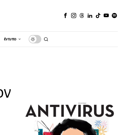
έντυπο
ον