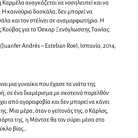
η Καρμέλα αναγκάζεται να νοσηλευτεί και να
ς. Η καινούρια δασκάλα, δεν μπορεί να
άλα και τον στέλνει σε αναμορφωτήριο. Η
ς Κούβας για το Όσκαρ Ξενόγλωσσης Ταινίας.
uanfer Andrés – Esteban Roel, Ισπανία, 2014,
ναι μια γυναίκα που έχασε τα νιάτα της
ή, σε ένα διαμέρισμα με σκοτεινό παρελθόν
ει από αγοραφοβία και δεν μπορεί να κάνει
ς. Μια μέρα, όταν ο γείτονάς της, ο Κάρλος,
όρτα της, η Μόντσε θα τον σύρει μέσα στο
κύκλο βίας…