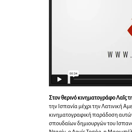
Στον θερινό κινηματογράφο Λαΐς τ
την Ισπανία μέχρι την Λατινική Αμ
κινηματογραφική παράδοση αυτών 
σπουδαίων δημιουργών του Ισπαν
Νταρίν, ο Λουίς Τοσάρ, η Μαριμπέλ