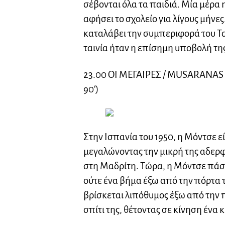
σέβονται όλα τα παιδιά. Μία μέρα 
αφήσει το σχολείο για λίγους μήνε
καταλάβει την συμπεριφορά του Τσ
ταινία ήταν η επίσημη υποβολή τη
23.00 ΟΙ ΜΕΓΑΙΡΕΣ / MUSARANAS (J
90′)
Στην Ισπανία του 1950, η Μόντσε εί
μεγαλώνοντας την μικρή της αδερφ
στη Μαδρίτη. Τώρα, η Μόντσε πάσχ
ούτε ένα βήμα έξω από την πόρτα τη
βρίσκεται λιπόθυμος έξω από την π
σπίτι της, θέτοντας σε κίνηση ένα 