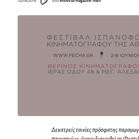
02/06/2016
από
Antivirus Magazine Team
Δεκατρείς ταινίες πρόσφατης παραγωγής
παγκοσμίως, έχουν διακριθεί σε Φεστι