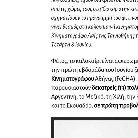
από τις χώρες τους στα Όσκαρ στην κα
σχηματίσουν το πρόγραμμα του φετινού
γίνει θεσμός στα καλοκαιρινά κινηματ
Κινηματογράφο Λαΐς της Ταινιοθήκης τ
Τετάρτη 8 Ιουνίου.
Φέτος, το καλοκαίρι είναι αφιερ
την πρώτη εβδομάδα του Ιουνίου ξ
Κινηματογράφου
Αθήνας (FeCHA), 
παρουσιαστούν
δεκατρείς (13) πο
Αργεντινή, το Μεξικό, τη Χιλή, την
και το Εκουαδόρ,
σε πρώτη προβο