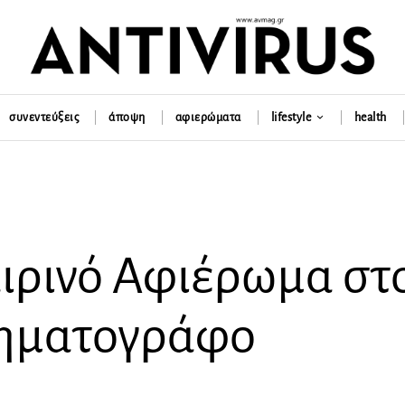
συνεντεύξεις
άποψη
αφιερώματα
lifestyle
health
ιρινό Αφιέρωμα στ
νηματογράφο