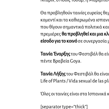
Θα προβληθούν ταινίες ευρείας θε
κομεντί και τα καθιερωμένα ισπανικ
που θίγουν σημαντικά πολιτικά κα
πρεμιέρες
θα προβληθεί και μια κ
είσοδο για το κοινό
σε συνεργασία 
Ταινία Έναρξης
του Φεστιβάλ θα είν
πέντε Βραβεία Goya.
Ταινία Λήξης
του Φεστιβάλ θα είναι 
Life of Plants / Vida sexual de las
Όλες οι ταινίες είναι στα Ισπανικά
[separator type=”thick”]