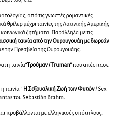
ματολογίας, από τις γνωστές ρομαντικές
ά θρίλερ μέχρι ταινίες της Λατινικής Αμερικής
ι κοινωνικά ζητήματα. Παράλληλα με τις
λασσική ταινία από την Ουρουγουάη με δωρεάν
με την Πρεσβεία της Ουρουγουάης.
αι η ταινία
“Τρούμαν / Truman”
που απέσπασε
η ταινία ”
Η Σεξουαλική Ζωή των Φυτών
/ Sex
 plantas του Sebastián Brahm.
 και προβάλλονται με ελληνικούς υπότιτλους.