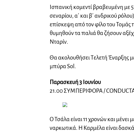
Ισπανική κομεντί βραβευμένη με 5
σεναρίου, α΄ και β΄ ανδρικού ρόλου
επίσκεψη από τον φίλο του Τομάς π
θυμηθούν τα παλιά θα ζήσουν αξέχ
Νταρίν.
Θα ακολουθήσει Τελετή Έναρξης με 
μπύρα Sol.
Παρασκευή 3 Ιουνίου
21.00 ΣΥΜΠΕΡΙΦΟΡΑ / CONDUCTA (E
Ο Τσάλα είναι 11 χρονών και μένει 
ναρκωτικά. Η Καρμέλα είναι δασκά