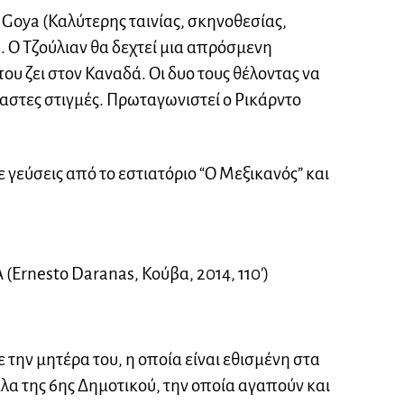
 Goya (Καλύτερης ταινίας, σκηνοθεσίας,
). O Τζούλιαν θα δεχτεί μια απρόσμενη
ου ζει στον Καναδά. Οι δυο τους θέλοντας να
αστες στιγμές. Πρωταγωνιστεί ο Ρικάρντο
γεύσεις από το εστιατόριο “Ο Μεξικανός” και
rnesto Daranas, Κούβα, 2014, 110′)
με την μητέρα του, η οποία είναι εθισμένη στα
λα της 6ης Δημοτικού, την οποία αγαπούν και