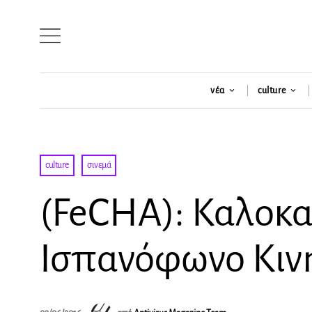
νέα
culture
culture
·
σινεμά
(FeCHA): Καλοκα
Ισπανόφωνο Κι