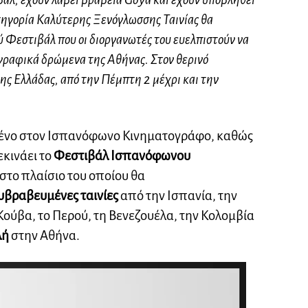
τηγορία Καλύτερης Ξενόγλωσσης Ταινίας θα
 Φεστιβάλ που οι διοργανωτές του ευελπιστούν να
ογραφικά δρώμενα της Αθήνας. Στον θερινό
ης Ελλάδας, από την Πέμπτη 2 μέχρι και την
ωμένο στον Ισπανόφωνο Κινηματογράφο, καθώς
εκινάει το
Φεστιβάλ Ισπανόφωνου
στο πλαίσιο του οποίου θα
λυβραβευμένες ταινίες
από την Ισπανία, την
 Κούβα, το Περού, τη Βενεζουέλα, την Κολομβία
λή
στην Αθήνα.