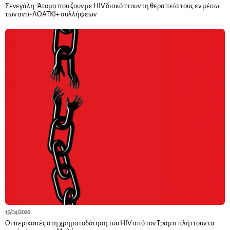
Σενεγάλη: Άτομα που ζουν με HIV διακόπτουν τη θεραπεία τους εν μέσω
των αντί-ΛΟΑΤΚΙ+ συλλήψεων
15/04/2026
Οι περικοπές στη χρηματοδότηση του HIV από τον Τραμπ πλήττουν τα