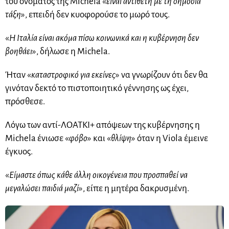
του ονόματος της Michela «
είναι αντίθετη με τη δημόσια
τάξη
», επειδή δεν κυοφορούσε το μωρό τους.
«
Η Ιταλία είναι ακόμα πίσω κοινωνικά και η κυβέρνηση δεν
βοηθάει
», δήλωσε η Michela.
Ήταν «
καταστροφικό για εκείνες
» να γνωρίζουν ότι δεν θα
γινόταν δεκτό το πιστοποιητικό γέννησης ως έχει,
πρόσθεσε.
Λόγω των αντί-ΛΟΑΤΚΙ+ απόψεων της κυβέρνησης η
Michela ένιωσε «
φόβο
» και «
θλίψη
» όταν η Viola έμεινε
έγκυος.
«
Είμαστε όπως κάθε άλλη οικογένεια που προσπαθεί να
μεγαλώσει παιδιά μαζί
», είπε η μητέρα δακρυσμένη.