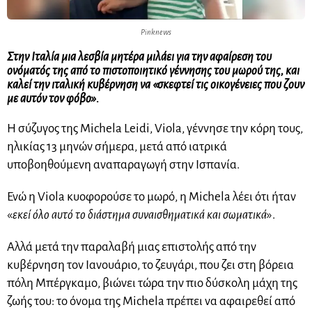
Pinknews
Στην Ιταλία μια λεσβία μητέρα μιλάει για την αφαίρεση του
ονόματός της από το πιστοποιητικό γέννησης του μωρού της, και
καλεί την ιταλική κυβέρνηση να «σκεφτεί τις οικογένειες που ζουν
με αυτόν τον φόβο».
Η σύζυγος της Michela Leidi, Viola, γέννησε την κόρη τους,
ηλικίας 13 μηνών σήμερα, μετά από ιατρικά
υποβοηθούμενη αναπαραγωγή στην Ισπανία.
Ενώ η Viola κυοφορούσε το μωρό, η Michela λέει ότι ήταν
«
εκεί όλο αυτό το διάστημα συναισθηματικά και σωματικά
».
Αλλά μετά την παραλαβή μιας επιστολής από την
κυβέρνηση τον Ιανουάριο, το ζευγάρι, που ζει στη βόρεια
πόλη Μπέργκαμο, βιώνει τώρα την πιο δύσκολη μάχη της
ζωής του: το όνομα της Michela πρέπει να αφαιρεθεί από