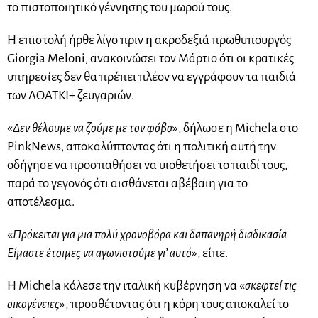
το πιστοποιητικό γέννησης του μωρού τους.
Η επιστολή ήρθε λίγο πριν η ακροδεξιά πρωθυπουργός
Giorgia Meloni, ανακοινώσει τον Μάρτιο ότι οι κρατικές
υπηρεσίες δεν θα πρέπει πλέον να εγγράφουν τα παιδιά
των ΛΟΑΤΚΙ+ ζευγαριών.
«
Δεν θέλουμε να ζούμε με τον φόβο
», δήλωσε η Michela στο
PinkNews, αποκαλύπτοντας ότι η πολιτική αυτή την
οδήγησε να προσπαθήσει να υιοθετήσει το παιδί τους,
παρά το γεγονός ότι αισθάνεται αβέβαιη για το
αποτέλεσμα.
«
Πρόκειται για μια πολύ χρονοβόρα και δαπανηρή διαδικασία.
Είμαστε έτοιμες να αγωνιστούμε γι’ αυτό
», είπε.
Η Michela κάλεσε την ιταλική κυβέρνηση να «
σκεφτεί τις
οικογένειες
», προσθέτοντας ότι η κόρη τους αποκαλεί το