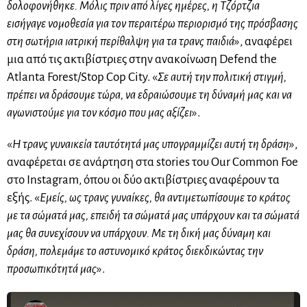
δολοφονήθηκε. Μόλις πριν από λίγες ημέρες, η Τζόρτζια
εισήγαγε νομοθεσία για τον περαιτέρω περιορισμό της πρόσβασης
στη σωτήρια ιατρική περίθαλψη για τα τρανς παιδιά
», αναφέρει
μια από τις ακτιβίστριες στην ανακοίνωση Defend the
Atlanta Forest/Stop Cop City. «
Σε αυτή την πολιτική στιγμή,
πρέπει να δράσουμε τώρα, να εδραιώσουμε τη δύναμή μας και να
αγωνιστούμε για τον κόσμο που μας αξίζει
».
«
Η τρανς γυναικεία ταυτότητά μας υπογραμμίζει αυτή τη δράση
»,
αναφέρεται σε ανάρτηση στα stories του Our Common Foe
στο Instagram, όπου οι δύο ακτιβίστριες αναφέρουν τα
εξής. «
Εμείς, ως τρανς γυναίκες, θα αντιμετωπίσουμε το κράτος
με τα σώματά μας, επειδή τα σώματά μας υπάρχουν και τα σώματά
μας θα συνεχίσουν να υπάρχουν. Με τη δική μας δύναμη και
δράση, πολεμάμε το αστυνομικό κράτος διεκδικώντας την
προσωπικότητά μας
».