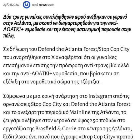
29/03/2024
από
newsroom
Δύο τρανς γυναίκες συνελήφθησαν αφού ανέβηκαν σε γερανό
στην Ατλάντα, με σκοπό να διαμαρτυρηθούν για την αντί-
ΛΟΑΤΚΙ+ νομοθεσία και την έντονη αστυνομική παρουσία στην
πόλη.
Σε δήλωση του Defend the Atlanta Forest/Stop Cop City
που αναρτήθηκε στο X αναφέρεται ότι οι γυναίκες
επεσήμαναν επίσης την πρόσφατη αντί-τρανς βία αλλά
και την αντί-ΛΟΑΤΚΙ+ νομοθεσία, που βρίσκεται σε
εξέλιξη στο νομοθετικό σώμα της Τζόρτζια.
Σύμφωνα με μια κοινή ανάρτηση στο Instagram από τις
οργανώσεις Stop Cop City και Defend the Atlanta Forest
και το ανεξάρτητο περιοδικό Mainline της Ατλάντα, το
ζευγάρι ανέβηκε στον γερανό σε ύψος 250 ποδιών στο
εργοτάξιο της Brasfield & Gorrie στο κέντρο της Ατλάντα,
ξεδίπλωσε ένα πανό που έγραφε «Drop Cop City» προτού