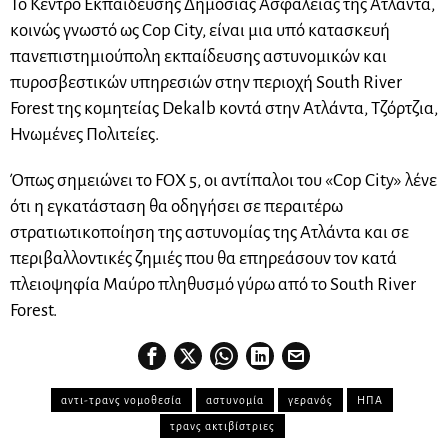
Το Κέντρο Εκπαίδευσης Δημόσιας Ασφάλειας της Ατλάντα,
κοινώς γνωστό ως Cop City, είναι μια υπό κατασκευή
πανεπιστημιούπολη εκπαίδευσης αστυνομικών και
πυροσβεστικών υπηρεσιών στην περιοχή South River
Forest της κομητείας Dekalb κοντά στην Ατλάντα, Τζόρτζια,
Ηνωμένες Πολιτείες.
Όπως σημειώνει το FOX 5, οι αντίπαλοι του «Cop City» λένε
ότι η εγκατάσταση θα οδηγήσει σε περαιτέρω
στρατιωτικοποίηση της αστυνομίας της Ατλάντα και σε
περιβαλλοντικές ζημιές που θα επηρεάσουν τον κατά
πλειοψηφία Μαύρο πληθυσμό γύρω από το South River
Forest.
αντι-τρανς νομοθεσία
αστυνομία
γερανός
ΗΠΑ
τρανς ακτιβίστριες