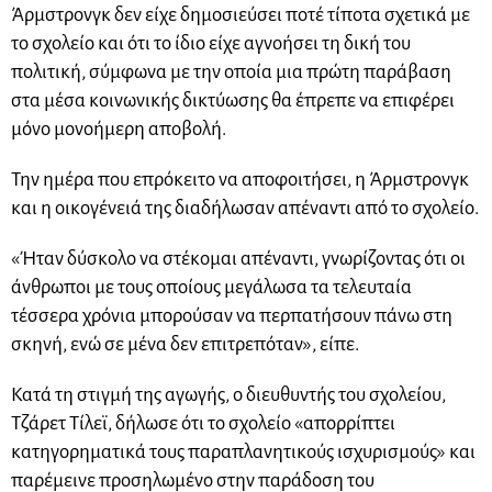
Άρμστρονγκ δεν είχε δημοσιεύσει ποτέ τίποτα σχετικά με
το σχολείο και ότι το ίδιο είχε αγνοήσει τη δική του
πολιτική, σύμφωνα με την οποία μια πρώτη παράβαση
στα μέσα κοινωνικής δικτύωσης θα έπρεπε να επιφέρει
μόνο μονοήμερη αποβολή.
Την ημέρα που επρόκειτο να αποφοιτήσει, η Άρμστρονγκ
και η οικογένειά της διαδήλωσαν απέναντι από το σχολείο.
«Ήταν δύσκολο να στέκομαι απέναντι, γνωρίζοντας ότι οι
άνθρωποι με τους οποίους μεγάλωσα τα τελευταία
τέσσερα χρόνια μπορούσαν να περπατήσουν πάνω στη
σκηνή, ενώ σε μένα δεν επιτρεπόταν», είπε.
Κατά τη στιγμή της αγωγής, ο διευθυντής του σχολείου,
Τζάρετ Τίλεϊ, δήλωσε ότι το σχολείο «απορρίπτει
κατηγορηματικά τους παραπλανητικούς ισχυρισμούς» και
παρέμεινε προσηλωμένο στην παράδοση του