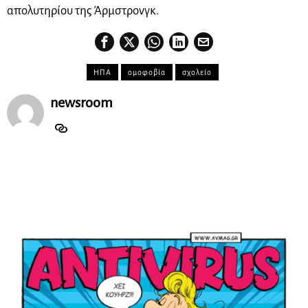
απολυτηρίου της Άρμστρονγκ.
ΗΠΑ
ομοφοβία
σχολείο
newsroom