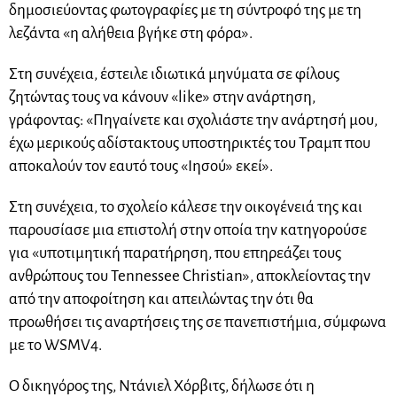
δημοσιεύοντας φωτογραφίες με τη σύντροφό της με τη
λεζάντα «η αλήθεια βγήκε στη φόρα».
Στη συνέχεια, έστειλε ιδιωτικά μηνύματα σε φίλους
ζητώντας τους να κάνουν «like» στην ανάρτηση,
γράφοντας: «Πηγαίνετε και σχολιάστε την ανάρτησή μου,
έχω μερικούς αδίστακτους υποστηρικτές του Τραμπ που
αποκαλούν τον εαυτό τους «Ιησού» εκεί».
Στη συνέχεια, το σχολείο κάλεσε την οικογένειά της και
παρουσίασε μια επιστολή στην οποία την κατηγορούσε
για «υποτιμητική παρατήρηση, που επηρεάζει τους
ανθρώπους του Tennessee Christian», αποκλείοντας την
από την αποφοίτηση και απειλώντας την ότι θα
προωθήσει τις αναρτήσεις της σε πανεπιστήμια, σύμφωνα
με το WSMV4.
Ο δικηγόρος της, Ντάνιελ Χόρβιτς, δήλωσε ότι η