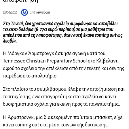
23/06/2026
από
newsroom
Στο Τενεσί, ένα χριστιανικό σχολείο συμφώνησε να καταβάλει
10.000 δολάρια
(8.770 ευρώ περίπου)
σε μια μαθήτρια που
απέκλεισε από την αποφοίτηση, όταν αυτή έκανε coming out ως
λεσβία.
Η Μόργκαν Άρμστρονγκ άσκησε αγωγή κατά του
Tennessee Christian Preparatory School στο Κλίβελαντ,
αφού το σχολείο την απέκλεισε από την τελετή και δεν της
παρέδωσε το απολυτήριο.
Στο πλαίσιο του συμβιβασμού, έλαβε την αποζημίωση και
το πτυχίο της, ενω απαγορεύτηκε στο σχολείο να κάνει
δυσφημιστικά σχόλια για εκείνη προς τα πανεπιστήμια.
Η Άρμστρονγκ, μια διακεκριμένη παίκτρια μπάσκετ, είχε
κάνει coming out στα μέσα κοινωνικής δικτύωσης,