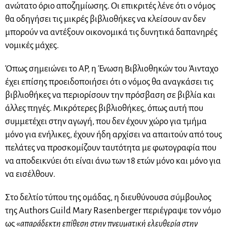
ανώτατο όριο αποζημίωσης. Οι επικριτές λένε ότι ο νόμος
θα οδηγήσει τις μικρές βιβλιοθήκες να κλείσουν αν δεν
μπορούν να αντέξουν οικονομικά τις δυνητικά δαπανηρές
νομικές μάχες.
Όπως σημειώνει το AP, η Ένωση Βιβλιοθηκών του Άινταχο
έχει επίσης προειδοποιήσει ότι ο νόμος θα αναγκάσει τις
βιβλιοθήκες να περιορίσουν την πρόσβαση σε βιβλία και
άλλες πηγές. Μικρότερες βιβλιοθήκες, όπως αυτή που
συμμετέχει στην αγωγή, που δεν έχουν χώρο για τμήμα
μόνο για ενήλικες, έχουν ήδη αρχίσει να απαιτούν από τους
πελάτες να προσκομίζουν ταυτότητα με φωτογραφία που
να αποδεικνύει ότι είναι άνω των 18 ετών μόνο και μόνο για
να εισέλθουν.
Στο δελτίο τύπου της ομάδας, η διευθύνουσα σύμβουλος
της Authors Guild Mary Rasenberger περιέγραψε τον νόμο
ως «
απαράδεκτη επίθεση στην πνευματική ελευθερία στην