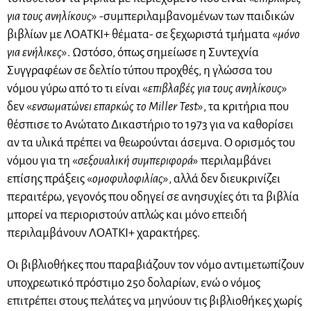
για τους ανηλίκους
» -συμπεριλαμβανομένων των παιδικών
βιβλίων με ΛΟΑΤΚΙ+ θέματα- σε ξεχωριστά τμήματα «
μόνο
για ενήλικες
». Ωστόσο, όπως σημείωσε η Συντεχνία
Συγγραφέων σε δελτίο τύπου προχθές, η γλώσσα του
νόμου γύρω από το τι είναι «
επιβλαβές για τους ανηλίκους
»
δεν «
ενσωματώνει επαρκώς το Miller Test
», τα κριτήρια που
θέσπισε το Ανώτατο Δικαστήριο το 1973 για να καθορίσει
αν τα υλικά πρέπει να θεωρούνται άσεμνα. Ο ορισμός του
νόμου για τη «
σεξουαλική συμπεριφορά
» περιλαμβάνει
επίσης πράξεις «
ομοφυλοφιλίας
», αλλά δεν διευκρινίζει
περαιτέρω, γεγονός που οδηγεί σε ανησυχίες ότι τα βιβλία
μπορεί να περιοριστούν απλώς και μόνο επειδή
περιλαμβάνουν ΛΟΑΤΚΙ+ χαρακτήρες.
Οι βιβλιοθήκες που παραβιάζουν τον νόμο αντιμετωπίζουν
υποχρεωτικό πρόστιμο 250 δολαρίων, ενώ ο νόμος
επιτρέπει στους πελάτες να μηνύουν τις βιβλιοθήκες χωρίς