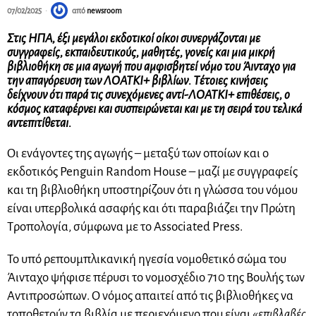
07/02/2025
από
newsroom
Στις ΗΠΑ, έξι μεγάλοι εκδοτικοί οίκοι συνεργάζονται με
συγγραφείς, εκπαιδευτικούς, μαθητές, γονείς και μια μικρή
βιβλιοθήκη σε μια αγωγή που αμφισβητεί νόμο του Άινταχο για
την απαγόρευση των ΛΟΑΤΚΙ+ βιβλίων. Τέτοιες κινήσεις
δείχνουν ότι παρά τις συνεχόμενες αντί-ΛΟΑΤΚΙ+ επιθέσεις, ο
κόσμος καταφέρνει και συσπειρώνεται και με τη σειρά του τελικά
αντεπιτίθεται.
Οι ενάγοντες της αγωγής – μεταξύ των οποίων και ο
εκδοτικός Penguin Random House – μαζί με συγγραφείς
και τη βιβλιοθήκη υποστηρίζουν ότι η γλώσσα του νόμου
είναι υπερβολικά ασαφής και ότι παραβιάζει την Πρώτη
Τροπολογία, σύμφωνα με το Associated Press.
Το υπό ρεπουμπλικανική ηγεσία νομοθετικό σώμα του
Άινταχο ψήφισε πέρυσι το νομοσχέδιο 710 της Βουλής των
Αντιπροσώπων. Ο νόμος απαιτεί από τις βιβλιοθήκες να
τοποθετούν τα βιβλία με περιεχόμενο που είναι «
επιβλαβές