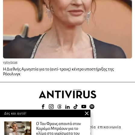
13/07/2026
Η Διεθνής Αμνηστία για το (αντί-τρανς) κέντρο υποστήριξης της
Ρόουλινγκ
Δες και αυτό!
© 2025
Ο Ταν Φρανς απαντά στον
about ANTIVIRUS
συνδρομητική υπηρεσία
επικοινωνία
Καράμο Μπράουν για το
κλίμα στα γυρίσματα του
διαφήμιση
terms of use