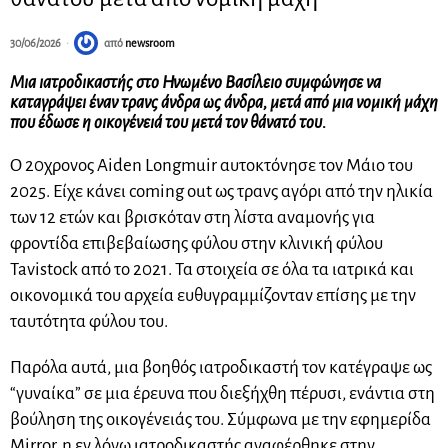
30/06/2026
από
newsroom
Μια ιατροδικαστής στο Ηνωμένο Βασίλειο συμφώνησε να
καταγράψει έναν τρανς άνδρα ως άνδρα, μετά από μια νομική μάχη
που έδωσε η οικογένειά του μετά τον θάνατό του.
Ο 20χρονος Aiden Longmuir αυτοκτόνησε τον Μάιο του
2025. Είχε κάνει coming out ως τρανς αγόρι από την ηλικία
των 12 ετών και βρισκόταν στη λίστα αναμονής για
φροντίδα επιβεβαίωσης φύλου στην κλινική φύλου
Tavistock από το 2021. Τα στοιχεία σε όλα τα ιατρικά και
οικονομικά του αρχεία ευθυγραμμίζονταν επίσης με την
ταυτότητα φύλου του.
Παρόλα αυτά, μια βοηθός ιατροδικαστή τον κατέγραψε ως
“γυναίκα” σε μια έρευνα που διεξήχθη πέρυσι, ενάντια στη
βούληση της οικογένειάς του. Σύμφωνα με την εφημερίδα
Mirror, η εν λόγω ιατροδικαστής αναφέρθηκε στην