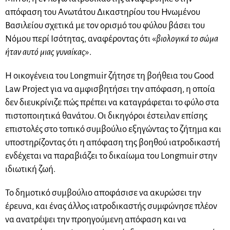
απόφαση του Ανωτάτου Δικαστηρίου του Ηνωμένου
Βασιλείου σχετικά με τον ορισμό του φύλου βάσει του
Νόμου περί Ισότητας, αναφέροντας ότι «
βιολογικά το σώμα
ήταν αυτό μιας γυναίκας
».
Η οικογένεια του Longmuir ζήτησε τη βοήθεια του Good
Law Project για να αμφισβητήσει την απόφαση, η οποία
δεν διευκρίνιζε πώς πρέπει να καταγράφεται το φύλο στα
πιστοποιητικά θανάτου. Οι δικηγόροι έστειλαν επίσης
επιστολές στο τοπικό συμβούλιο εξηγώντας το ζήτημα και
υποστηρίζοντας ότι η απόφαση της βοηθού ιατροδικαστή
ενδέχεται να παραβιάζει το δικαίωμα του Longmuir στην
ιδιωτική ζωή.
Το δημοτικό συμβούλιο αποφάσισε να ακυρώσει την
έρευνα, και ένας άλλος ιατροδικαστής συμφώνησε πλέον
να ανατρέψει την προηγούμενη απόφαση και να