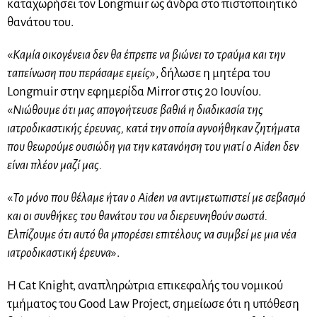
καταχωρήσει τον Longmuir ως άνδρα στο πιστοποιητικό
θανάτου του.
«
Καμία οικογένεια δεν θα έπρεπε να βιώνει το τραύμα και την
ταπείνωση που περάσαμε εμείς
», δήλωσε η μητέρα του
Longmuir στην εφημερίδα Mirror στις 20 Ιουνίου.
«
Νιώθουμε ότι μας απογοήτευσε βαθιά η διαδικασία της
ιατροδικαστικής έρευνας, κατά την οποία αγνοήθηκαν ζητήματα
που θεωρούμε ουσιώδη για την κατανόηση του γιατί ο Aiden δεν
είναι πλέον μαζί μας.
«
Το μόνο που θέλαμε ήταν ο Aiden να αντιμετωπιστεί με σεβασμό
και οι συνθήκες του θανάτου του να διερευνηθούν σωστά.
Ελπίζουμε ότι αυτό θα μπορέσει επιτέλους να συμβεί με μια νέα
ιατροδικαστική έρευνα
».
Η Cat Knight, αναπληρώτρια επικεφαλής του νομικού
τμήματος του Good Law Project, σημείωσε ότι η υπόθεση