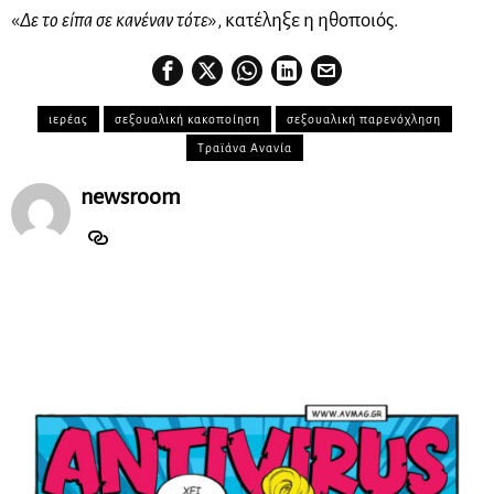
«
Δε το είπα σε κανέναν τότε
», κατέληξε η ηθοποιός.
ιερέας
σεξουαλική κακοποίηση
σεξουαλική παρενόχληση
Τραϊάνα Ανανία
newsroom