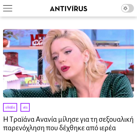
ελλάδα
·
νέα
Η Τραϊάνα Ανανία μίλησε για τη σεξουαλική
παρενόχληση που δέχθηκε από ιερέα