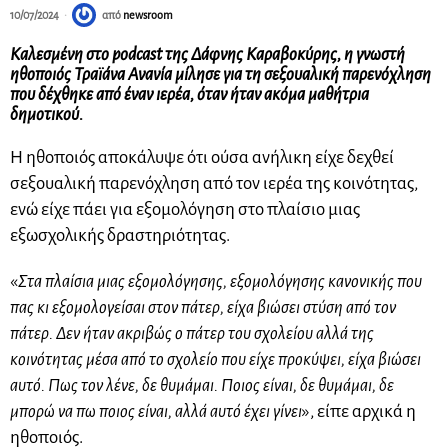
10/07/2024
από
newsroom
Καλεσμένη στο podcast της Δάφνης Καραβοκύρης, η γνωστή
ηθοποιός Τραϊάνα Ανανία μίλησε για τη σεξουαλική παρενόχληση
που δέχθηκε από έναν ιερέα, όταν ήταν ακόμα μαθήτρια
δημοτικού.
Η ηθοποιός αποκάλυψε ότι ούσα ανήλικη είχε δεχθεί
σεξουαλική παρενόχληση από τον ιερέα της κοινότητας,
ενώ είχε πάει για εξομολόγηση στο πλαίσιο μιας
εξωσχολικής δραστηριότητας.
«
Στα πλαίσια μιας εξομολόγησης, εξομολόγησης κανονικής που
πας κι εξομολογείσαι στον πάτερ, είχα βιώσει στύση από τον
πάτερ. Δεν ήταν ακριβώς ο πάτερ του σχολείου αλλά της
κοινότητας μέσα από το σχολείο που είχε προκύψει, είχα βιώσει
αυτό. Πως τον λένε, δε θυμάμαι. Ποιος είναι, δε θυμάμαι, δε
μπορώ να πω ποιος είναι, αλλά αυτό έχει γίνει
», είπε αρχικά η
ηθοποιός.