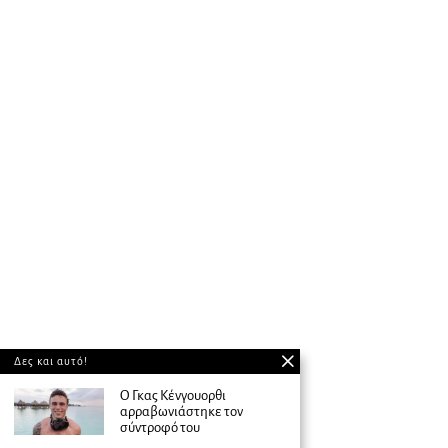
Δες και αυτό!
Ο Γκας Κένγουορθι
αρραβωνιάστηκε τον
σύντροφό του