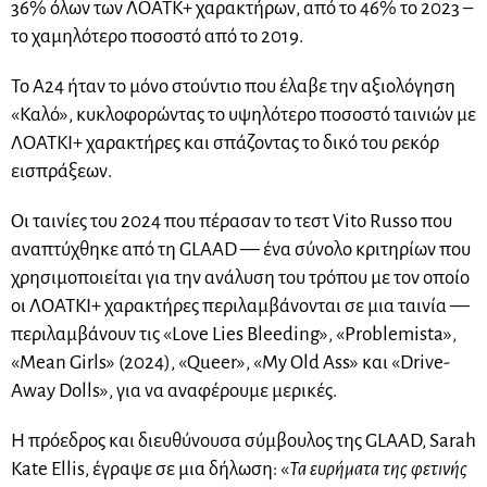
36% όλων των ΛΟΑΤΚ+ χαρακτήρων, από το 46% το 2023 –
το χαμηλότερο ποσοστό από το 2019.
Το A24 ήταν το μόνο στούντιο που έλαβε την αξιολόγηση
«Καλό», κυκλοφορώντας το υψηλότερο ποσοστό ταινιών με
ΛΟΑΤΚΙ+ χαρακτήρες και σπάζοντας το δικό του ρεκόρ
εισπράξεων.
Οι ταινίες του 2024 που πέρασαν το τεστ Vito Russo που
αναπτύχθηκε από τη GLAAD — ένα σύνολο κριτηρίων που
χρησιμοποιείται για την ανάλυση του τρόπου με τον οποίο
οι ΛΟΑΤΚΙ+ χαρακτήρες περιλαμβάνονται σε μια ταινία —
περιλαμβάνουν τις «Love Lies Bleeding», «Problemista»,
«Mean Girls» (2024), «Queer», «My Old Ass» και «Drive-
Away Dolls», για να αναφέρουμε μερικές.
Η πρόεδρος και διευθύνουσα σύμβουλος της GLAAD, Sarah
Kate Ellis, έγραψε σε μια δήλωση: «
Τα ευρήματα της φετινής