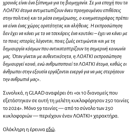
χρονιάς είναι ένα ξύπνημα για τη βιομηχανία. Σε μια εποχή που τα
ΛΟΑΤΚΙ άτομα αντιμετωπίζουν άνευ προηγουμένου επιθέσεις
στην πολιτική και τα μέσα ενημέρωσης, ο κινηματογράφος πρέπει
να είναι ένας χώρος ορατότητας και αλήθειας. Η εκπροσώπηση
δεν έχει να κάνει με το να τσεκάρεις ένα κουτάκι – έχει να κάνει με
το ποιες ιστορίες λέγονται, ποιες ζωές εκτιμώνται και με τη
δημιουργία κόσμων που αντικατοπτρίζουν τη σημερινή κοινωνία
μας. Όταν γίνεται με αυθεντικότητα, η ΛΟΑΤΚΙ εκπροσώπηση
δημιουργεί κοινό, ενώ ανθρωποποιεί τα ΛΟΑΤΚΙ άτομα, καθώς οι
άνθρωποι στην εξουσία εργάζονται ενεργά για να μας στερήσουν
την ανθρωπιά μας
».
Συνολικά, η GLAAD αναφέρει ότι «οι 10 διανομείς που
εξετάστηκαν σε αυτή τη μελέτη κυκλοφόρησαν 250 ταινίες
το 2024». Μόνο 59 ταινίες — από το σύνολο των 250
κυκλοφοριών — περιέχουν έναν ΛΟΑΤΚΙ+ χαρακτήρα.
Ολόκληρη η έρευνα
εδώ
.