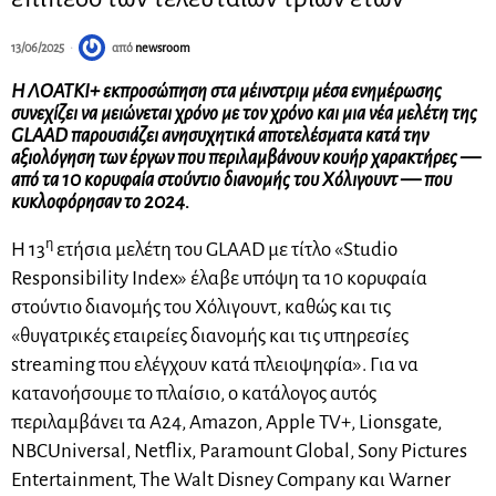
13/06/2025
από
newsroom
Η ΛΟΑΤΚΙ+ εκπροσώπηση στα μέινστριμ μέσα ενημέρωσης
συνεχίζει να μειώνεται χρόνο με τον χρόνο και μια νέα μελέτη της
GLAAD παρουσιάζει ανησυχητικά αποτελέσματα κατά την
αξιολόγηση των έργων που περιλαμβάνουν κουήρ χαρακτήρες —
από τα 10 κορυφαία στούντιο διανομής του Χόλιγουντ — που
κυκλοφόρησαν το 2024.
η
Η 13
ετήσια μελέτη του GLAAD με τίτλο «Studio
Responsibility Index» έλαβε υπόψη τα 10 κορυφαία
στούντιο διανομής του Χόλιγουντ, καθώς και τις
«θυγατρικές εταιρείες διανομής και τις υπηρεσίες
streaming που ελέγχουν κατά πλειοψηφία». Για να
κατανοήσουμε το πλαίσιο, ο κατάλογος αυτός
περιλαμβάνει τα A24, Amazon, Apple TV+, Lionsgate,
NBCUniversal, Netflix, Paramount Global, Sony Pictures
Entertainment, The Walt Disney Company και Warner