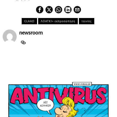
GLAAD
ΛΟΑΤΚΙ+ εκπροσώπηση
ταινίες
newsroom