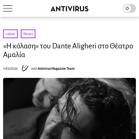
culture
·
θέατρο
«Η κόλαση» του Dante Aligheri στο Θέατρο
Αμαλία
11/05/2026
από
Antivirus Magazine Team