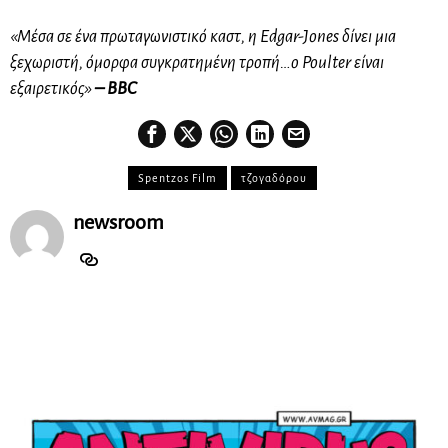
«Μέσα σε ένα πρωταγωνιστικό καστ, η Edgar-Jones δίνει μια
ξεχωριστή, όμορφα συγκρατημένη τροπή…ο Poulter είναι
εξαιρετικός»
– BBC
Spentzos Film
τζογαδόρου
newsroom