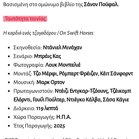
Βασισμένη στο ομώνυμο βιβλίο της
Σάνον Πούφαλ.
Ταυτότητα ταινίας
Η καρδιά ενός τζογαδόρου / On Swift Horses
Σκηνοθεσία:
Ντάνιελ Μινάχαν
Σενάριο:
Μπράις Κας
Φωτογραφία:
Λουκ Μονπελιέ
Μοντάζ:
Τζο Μέρφι, Ρόμπερτ Φρέιζεν, Κέιτ Σάνφορντ
Μουσική:
Μαρκ Ορτον
Πρωταγωνιστούν:
Ντέιζι Εντγκαρ-Τζόουνς, Τζέικομπ
Ελόρντι, Γουίλ Πούλτερ, Ντιέγκο Κάλβα, Σάσα Κάγιε
Διάρκεια:
119 λεπτά
Χώρα Παραγωγής:
Η.Π.Α.
Έτος Παραγωγής:
2025