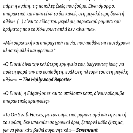
πάρει η αγάπη, τις ποικίλες ζωές που ζούμε. Είναι όμορφο,
σπαρακτικό και απαιτεί να το δει κανείς στη μεγαλύτερη δυνατή
οθόνη. (…) είναι το είδος του μεγάλου, σαρωτικού ρομαντικού
δράματος που το Χόλιγουντ απλά δεν κάνει πια».
«Μία σαρωτική και σπαραχτική ταινία, που αισθάνεται ταυτόχρονα
κλασική αλλά και φρέσκια.”
«Ο Elordi δίνει την καλύτερη ερμηνεία του, δείχνοντας ίσως για
πρώτη φορά την πιο ευαίσθητη, ευάλωτη πλευρά του στη μεγάλη
οθόνη».
– The Hollywood Reporter
«Ο Elordi, η Edgar-Jones και το υπόλοιπο καστ, δίνουν αθόρυβα
σπαρακτικές ερμηνείες»
«Το On Swift Horses, με τον σαρωτικό ρομαντισμό και την επική
του φύση, δεν υπακούει σε χρονικά όρια, ξεπερνά κάθε ζήτημα,
για να γίνει κάτι βαθιά συγκινητικό.»
– Screenrant