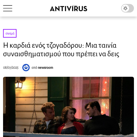
σινεμά
Η καρδιά ενός τζογαδόρου: Μια ταινία
συναισθηματισμού που πρέπει να δεις
08/07/2025
από
newsroom