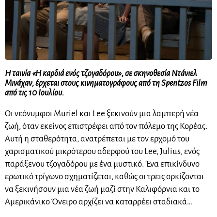
Η ταινία «Η καρδιά ενός τζογαδόρου», σε σκηνοθεσία Ντάνιελ
Μινάχαν, έρχεται στους κινηματογράφους από τη Spentzos Film
από τις 10 Ιουλίου.
Οι νεόνυμφοι Muriel και Lee ξεκινούν μια λαμπερή νέα
ζωή, όταν εκείνος επιστρέφει από τον πόλεμο της Κορέας.
Αυτή η σταθερότητα, ανατρέπεται με τον ερχομό του
χαρισματικού μικρότερου αδερφού του Lee, Julius, ενός
παράξενου τζογαδόρου με ένα μυστικό. Ένα επικίνδυνο
ερωτικό τρίγωνο σχηματίζεται, καθώς οι τρεις ορκίζονται
να ξεκινήσουν μια νέα ζωή μαζί στην Καλιφόρνια και το
Αμερικάνικο Όνειρο αρχίζει να καταρρέει σταδιακά…