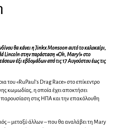
n
δίνου θα κάνει η Jinkx Monsoon αυτό το καλοκαίρι,
dd Lincoln στην παράσταση «Oh, Mary!» στο
στάσεων έξι εβδομάδων από τις 17 Αυγούστου έως τις
ρια του «RuPaul’s Drag Race» στο επίκεντρο
ης κωμωδίας, η οποία έχει αποκτήσει
ς παρουσίαση στις ΗΠΑ και την επακόλουθη
ός – μεταξύ άλλων – που θα αναλάβει τη Mary