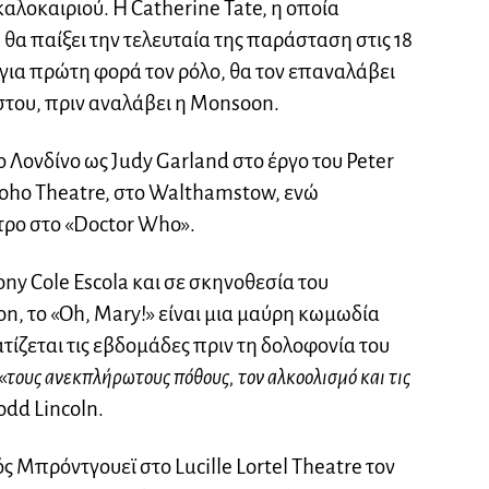
καλοκαιριού. Η Catherine Tate, η οποία
 θα παίξει την τελευταία της παράσταση στις 18
ε για πρώτη φορά τον ρόλο, θα τον επαναλάβει
ύστου, πριν αναλάβει η Monsoon.
 Λονδίνο ως Judy Garland στο έργο του Peter
 Soho Theatre, στο Walthamstow, ενώ
ρο στο «Doctor Who».
ny Cole Escola και σε σκηνοθεσία του
n, το «Oh, Mary!» είναι μια μαύρη κωμωδία
ίζεται τις εβδομάδες πριν τη δολοφονία του
«
τους ανεκπλήρωτους πόθους, τον αλκοολισμό και τις
odd Lincoln.
 Μπρόντγουεϊ στο Lucille Lortel Theatre τον