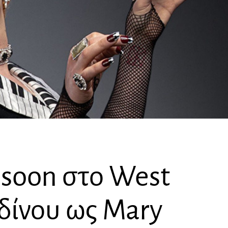
nsoon στο West
δίνου ως Mary