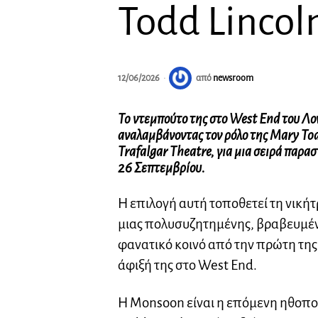
Todd Lincol
12/06/2026
από
newsroom
To ντεμπούτο της στο West End του Λον
αναλαμβάνοντας τον ρόλο της Mary To
Trafalgar Theatre, για μια σειρά παρα
26 Σεπτεμβρίου.
Η επιλογή αυτή τοποθετεί τη νικήτ
μιας πολυσυζητημένης, βραβευμέν
φανατικό κοινό από την πρώτη τη
άφιξή της στο West End.
Η Monsoon είναι η επόμενη ηθοποι