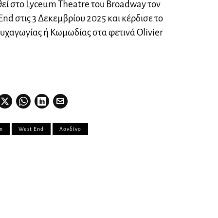
θεί στο Lyceum Theatre του Broadway τον
End στις 3 Δεκεμβρίου 2025 και κέρδισε το
χαγωγίας ή Κωμωδίας στα φετινά Olivier
n
West End
Λονδίνο