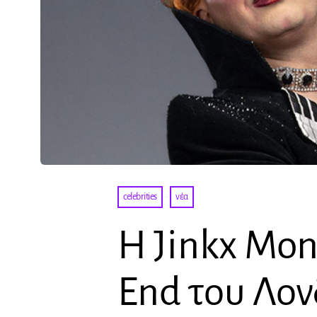
celebrities
·
νέα
Η Jinkx Mo
End του Λον