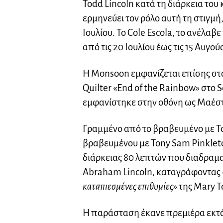
Todd Lincoln κατά τη διάρκεια του 
ερμηνεύει τον ρόλο αυτή τη στιγμή,
Ιουλίου. Το Cole Escola, το ανέλαβ
από τις 20 Ιουλίου έως τις 15 Αυγο
Η Monsoon εμφανίζεται επίσης στο
Quilter «End of the Rainbow» στο
εμφανίστηκε στην οθόνη ως Μαέστ
Γραμμένο από το βραβευμένο με To
βραβευμένου με Tony Sam Pinkleto
διάρκειας 80 λεπτών που διαδραματ
Abraham Lincoln, καταγράφοντας 
καταπιεσμένες επιθυμίες
» της Mary T
Η παράσταση έκανε πρεμιέρα εκτός