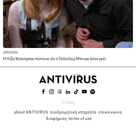
23/07/2024
Η Λίζα Κούντροου πίστευε ότι ο Τσάντλερ Μπινγκ ήταν γκέι
© 2025
about ANTIVIRUS
συνδρομητική υπηρεσία
επικοινωνία
διαφήμιση
terms of use