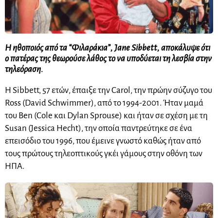
Η ηθοποιός από τα
“Φιλαράκια”
,
Jane Sibbett
, αποκάλυψε ότι
ο πατέρας της θεωρούσε λάθος το να υποδύεται τη λεσβία στην
τηλεόραση.
Η Sibbett, 57 ετών, έπαιξε την Carol, την πρώην σύζυγο του
Ross (David Schwimmer), από το 1994-2001. Ήταν μαμά
του Ben (Cole και Dylan Sprouse) και ήταν σε σχέση με τη
Susan (Jessica Hecht), την οποία παντρεύτηκε σε ένα
επεισόδιο του 1996, που έμεινε γνωστό καθώς ήταν από
τους πρώτους τηλεοπτικούς γκέι γάμους στην οθόνη των
ΗΠΑ.