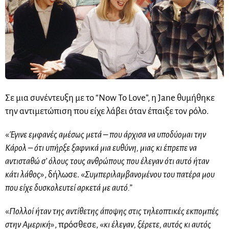
Σε μια συνέντευξη με το “Now To Love”, η Jane θυμήθηκε
την αντιμετώπιση που είχε λάβει όταν έπαιξε τον ρόλο.
«
Έγινε εμφανές αμέσως μετά – που άρχισα να υποδύομαι την
Κάρολ – ότι υπήρξε ξαφνικά μια ευθύνη, μιας κι έπρεπε να
αντισταθώ σ’ όλους τους ανθρώπους που έλεγαν ότι αυτό ήταν
κάτι λάθος
», δήλωσε. «
Συμπεριλαμβανομένου του πατέρα μου
που είχε δυσκολευτεί αρκετά με αυτό.”
«
Πολλοί ήταν της αντίθετης άποψης στις τηλεοπτικές εκπομπές
στην Αμερική
», πρόσθεσε, «
κι έλεγαν, ξέρετε, αυτός κι αυτός