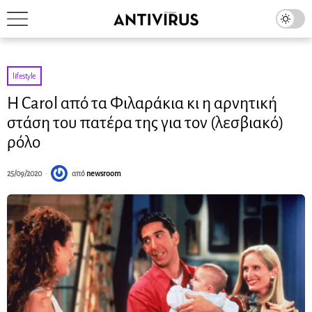
lifestyle
Η Carol από τα Φιλαράκια κι η αρνητική
στάση του πατέρα της για τον (λεσβιακό)
ρόλο
25/09/2020
από
newsroom