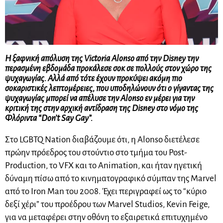
Η ξαφνική απόλυση της Victoria Alonso από την Disney την
περασμένη εβδομάδα προκάλεσε σοκ σε πολλούς στον χώρο της
ψυχαγωγίας. Αλλά από τότε έχουν προκύψει ακόμη πιο
σοκαριστικές λεπτομέρειες, που υποδηλώνουν ότι ο γίγαντας της
ψυχαγωγίας μπορεί να απέλυσε την Alonso εν μέρει για την
κριτική της στην αρχική αντίδραση της Disney στο νόμο της
Φλόριντα “Don’t Say Gay”.
Στο LGBTQ Nation διαβάζουμε ότι, η Alonso διετέλεσε
πρώην πρόεδρος του στούντιο στο τμήμα του Post-
Production, το VFX και το Animation, και ήταν ηγετική
δύναμη πίσω από το κινηματογραφικό σύμπαν της Marvel
από το Iron Man του 2008. Έχει περιγραφεί ως το “κύριο
δεξί χέρι” του προέδρου των Marvel Studios, Kevin Feige,
για να μεταφέρει στην οθόνη το εξαιρετικά επιτυχημένο