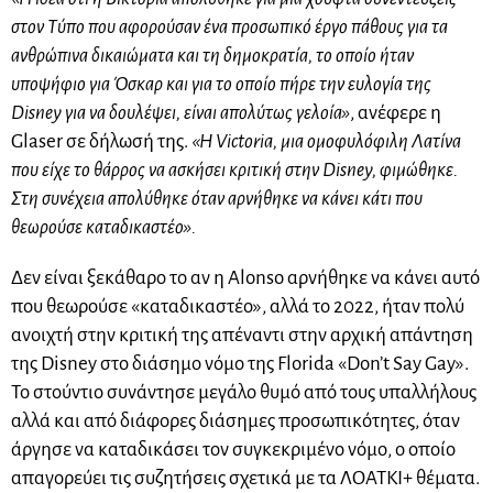
στον Τύπο που αφορούσαν ένα προσωπικό έργο πάθους για τα
ανθρώπινα δικαιώματα και τη δημοκρατία, το οποίο ήταν
υποψήφιο για Όσκαρ και για το οποίο πήρε την ευλογία της
Disney για να δουλέψει, είναι απολύτως γελοία»
, ανέφερε η
Glaser σε δήλωσή της.
«Η Victoria, μια ομοφυλόφιλη Λατίνα
που είχε το θάρρος να ασκήσει κριτική στην Disney, φιμώθηκε.
Στη συνέχεια απολύθηκε όταν αρνήθηκε να κάνει κάτι που
θεωρούσε καταδικαστέο».
Δεν είναι ξεκάθαρο το αν η Alonso αρνήθηκε να κάνει αυτό
που θεωρούσε «καταδικαστέο», αλλά το 2022, ήταν πολύ
ανοιχτή στην κριτική της απέναντι στην αρχική απάντηση
της Disney στο διάσημο νόμο της Florida «Don’t Say Gay».
Το στούντιο συνάντησε μεγάλο θυμό από τους υπαλλήλους
αλλά και από διάφορες διάσημες προσωπικότητες, όταν
άργησε να καταδικάσει τον συγκεκριμένο νόμο, ο οποίο
απαγορεύει τις συζητήσεις σχετικά με τα ΛΟΑΤΚΙ+ θέματα.