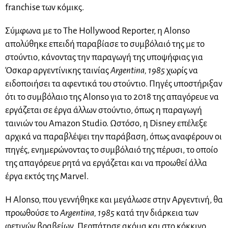
franchise των κόμικς.
Σύμφωνα με το The Hollywood Reporter, η Alonso
απολύθηκε επειδή παραβίασε το συμβόλαιό της με το
στούντιο, κάνοντας την παραγωγή της υποψήφιας για
Όσκαρ αργεντίνικης ταινίας
Argentina, 1985
χωρίς να
ειδοποιήσει τα αφεντικά του στούντιο. Πηγές υποστήριξαν
ότι το συμβόλαιο της Alonso για το 2018 της απαγόρευε να
εργάζεται σε έργα άλλων στούντιο, όπως η παραγωγή
ταινιών του Amazon Studio. Ωστόσο, η Disney επέλεξε
αρχικά να παραβλέψει την παράβαση, όπως αναφέρουν οι
πηγές, ενημερώνοντας το συμβόλαιό της πέρυσι, το οποίο
της απαγόρευε ρητά να εργάζεται και να προωθεί άλλα
έργα εκτός της Marvel.
Η Alonso, που γεννήθηκε και μεγάλωσε στην Αργεντινή, θα
προωθούσε το
Argentina, 1985
κατά την διάρκεια των
φετινών βραβείων. Περπάτησε ακόμα και στο κόκκινο