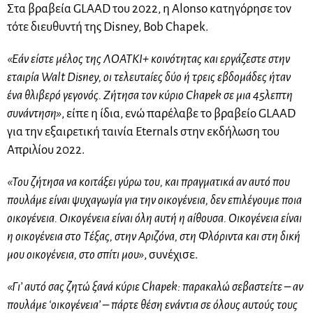
Στα βραβεία GLAAD του 2022, η Alonso κατηγόρησε τον
τότε διευθυντή της Disney, Bob Chapek.
«Εάν είστε μέλος της ΛΟΑΤΚΙ+ κοινότητας και εργάζεστε στην
εταιρία Walt Disney, οι τελευταίες δύο ή τρεις εβδομάδες ήταν
ένα θλιβερό γεγονός. Ζήτησα τον κύριο Chapek σε μια 45λεπτη
συνάντηση»
, είπε η ίδια, ενώ παρέλαβε το βραβείο GLAAD
για την εξαιρετική ταινία Eternals στην εκδήλωση του
Απριλίου 2022.
«Του ζήτησα να κοιτάξει γύρω του, και πραγματικά αν αυτό που
πουλάμε είναι ψυχαγωγία για την οικογένεια, δεν επιλέγουμε ποια
οικογένεια. Οικογένεια είναι όλη αυτή η αίθουσα. Οικογένεια είναι
η οικογένεια στο Τέξας, στην Αριζόνα, στη Φλόριντα και στη δική
μου οικογένεια, στο σπίτι μου»
, συνέχισε.
«Γι’ αυτό σας ζητώ ξανά κύριε Chapek: παρακαλώ σεβαστείτε – αν
πουλάμε ‘οικογένεια’ – πάρτε θέση ενάντια σε όλους αυτούς τους