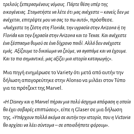
τρελούς ξεπερασμένους νόμους. Πάρτε θέση υπέρ της
οικογένειας. Σταματήστε να λέτε ότι μας ανέχεστε – κανείς δεν με
ανέχεται, επιτρέψτε μου να σας το πω αυτό»
, πρόσθεσε.
«Ανέχεστε τη ζέστη στη Florida, την υγρασία στην Arizona ή τη
Florida και την ξηρασία στην Arizona και το Texas. Και ανέχεστε
ένα ξέσπασμα θυμού σε ένα δίχρονο παιδί. Αλλά δεν ανέχεστε
εμάς. Αξίζουμε το δικαίωμα να ζούμε, να αγαπάμε και να έχουμε.
Και το πιο σημαντικό, μας αξίζει μια ιστορία καταγωγής»
.
Μια πηγή ενημέρωσε το Variety ότι μετά από αυτήν την
δήλωση απαγορεύτηκε στην Alonso να μιλάει στον Τύπο
για τα πρότζεκτ της Marvel.
«Η Disney και η Marvel πήραν μια πολύ άσχημα απόφαση η οποία
θα έχει σοβαρές επιπτώσεις»
, είπε η Glaser σε μια δήλωση
της.
«Υπάρχουν πολλά ακόμα σε αυτήν την ιστορία, που η Victoria
θα αρχίσει να λέει σύντομα – σε οποιοδήποτε φόρουμ»
.