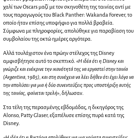
χαλί των Oscars μαζί με τον σκηνοθέτη της ταινίας αντί με
τους παραγωγούς του Black Panther: Wakanda Forever, το
οποίο ήταν επίσης υποψήφιο για πολλά βραβεία.
Σύμφωνα με πληροφορίες, απολύθηκε για παραβίαση του
συμβολαίου της οκτώ ημέρες αργότερα.
Αλλά τουλάχιστον ένα πρώην στέλεχος της Disney
αμφισβήτησε αυτό το σκεπτικό.
«Η ιδέα ότι η Disney και
γνώριζε και ενέκρινε την ικανότητά της να εργαστεί στην ταινία
(Argentina, 1985), και στη συνέχεια να λέει δήθεν ότι έχει λόγο να
την απολύσει για μια ή δύο συνεντεύξεις προς υποστήριξη αυτής
της ταινίας, φαίνεται τρελή»
, δήλωσαν.
Στα τέλη της περασμένης εβδομάδας, η δικηγόρος της
Alonso, Patty Glaser, εξαπέλυσε επίσης πυρά κατά της
Disney.
«Η ιδέα ότι η Βικτόρια απολύθηκε για μια χούφτα συνεντεύξεις