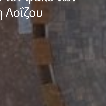
η Λοΐζου