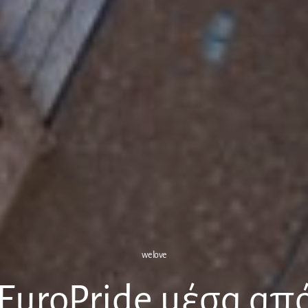
we love
EuroPride μέσα απ