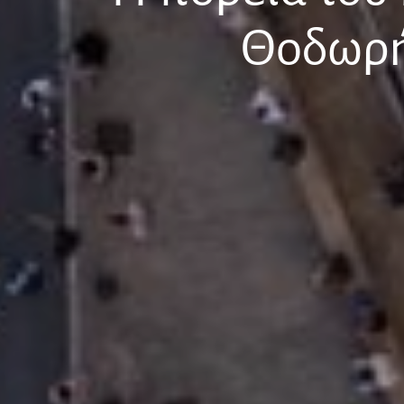
Θοδωρή 