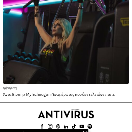
19/02/2025
Άννα Βίσση x MyTechnogym: Ένας έρωτας που δεν τελειώνει ποτέ